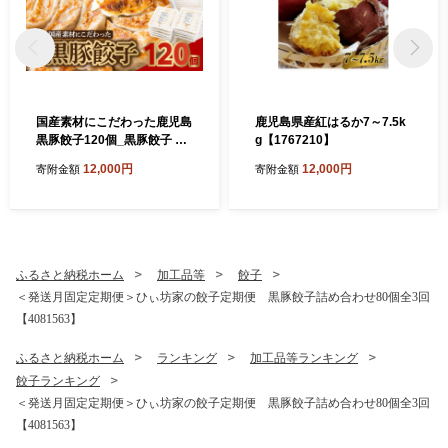
国産素材にこだわった鹿児島
鹿児島県産紅はるか7～7.5k
黒豚餃子120個_黒豚餃子 鹿
g【1767210】
児島黒豚 国産素材 餃子 中華
12,000円
12,000円
寄附金額
寄附金額
惣菜 肉餃子 おかず 焼き餃子
美味しい 人気 おすすめ【17
22553】
ふるさと納税ホーム
加工品等
餃子
＜発送月固定定期便＞ひぃ坊家の餃子定期便 黒豚餃子詰め合わせ80個全3回
【4081563】
ふるさと納税ホーム
ランキング
加工品等ランキング
餃子ランキング
＜発送月固定定期便＞ひぃ坊家の餃子定期便 黒豚餃子詰め合わせ80個全3回
【4081563】