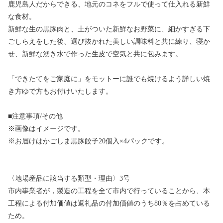
鹿児島人だからできる、地元のコネをフルで使って仕入れる新鮮
な食材。
新鮮な生の黒豚肉と、土がついた新鮮なお野菜に、細かすぎる下
ごしらえをした後、選び抜かれた美しい調味料と共に練り、寝か
せ、新鮮な湧き水で作った生皮で空気と共に包みます。
「できたてをご家庭に」をモットーに誰でも焼けるよう詳しい焼
き方ゆで方もお付けいたします。
■注意事項/その他
※画像はイメージです。
※お届けはかごしま黒豚餃子20個入×4パックです。
〈地場産品に該当する類型・理由〉3号
市内事業者が，製造の工程を全て市内で行っていることから、本
工程による付加価値は返礼品の付加価値のうち80％を占めている
ため。