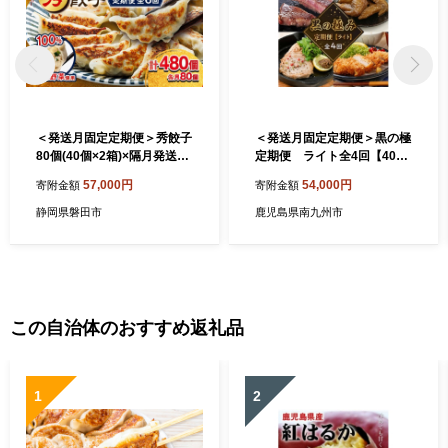
＜発送月固定定期便＞秀餃子
＜発送月固定定期便＞黒の極
80個(40個×2箱)×隔月発送6
定期便 ライト全4回【4014
回 静岡県磐田市 全6回【400
779】
57,000円
54,000円
寄附金額
寄附金額
6552】
静岡県磐田市
鹿児島県南九州市
この自治体のおすすめ返礼品
1
2