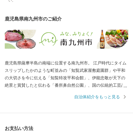
い。
鹿児島県南九州市のご紹介
鹿児島県薩摩半島の南端に位置する南九州市。 江戸時代にタイム
スリップしたかのような町並みの「知覧武家屋敷庭園群」や平和
の大切さを今に伝える「知覧特攻平和会館」、伊能忠敬が天下の
絶景と賞賛したと伝わる「番所鼻自然公園」、国の伝統的工芸品
に指定されている「川辺仏壇」などで知られています。 南九州市
自治体紹介をもっと見る
には、市町村別日本一の生産量を誇る「知覧茶」や「さつまい
も」などの農産物のほか、鹿児島黒牛・黒豚をはじめ、鶏卵など
の畜産物、それらの加工品が数多くあります。 南九州市自慢の特
産品を、ふるさと納税でぜひお楽しみください。
お支払い方法