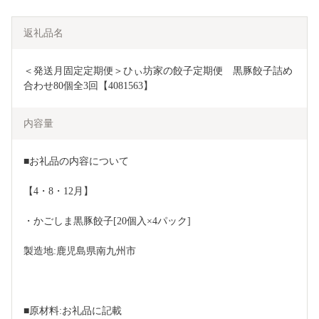
返礼品名
＜発送月固定定期便＞ひぃ坊家の餃子定期便　黒豚餃子詰め
合わせ80個全3回【4081563】
内容量
■お礼品の内容について
【4・8・12月】
・かごしま黒豚餃子[20個入×4パック]
製造地:鹿児島県南九州市
■原材料:お礼品に記載