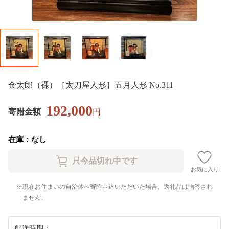
金太郎（裸）［太刀屋人形］五月人形 No.311
192,000
寄附金額
円
在庫：なし
お気に入り
現在お住まいの自治体へ寄附申込いただいた場合、返礼品は贈答され
ません。
配送時期：