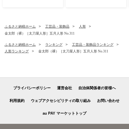
観賞用キャンドル フラワー
賞用キャンドル フラワーキ
キャンドル インテリア 雑貨
ャンドル インテリア 雑貨 ナ
ナチュラルインテリア 北欧
チュラルインテリア 北欧イ
インテリア ギフト プレゼン
ンテリア ギフト プレゼント
ト 誕生日 新築祝い おしゃれ
誕生日 新築祝い おしゃれ 癒
ふるさと納税ホーム
工芸品・装飾品
人形
癒し空間 季節の花 ドライフ
し空間 季節の花 ドライフラ
金太郎（裸）［太刀屋人形］五月人形 No.311
ラワー 埼玉県 No.638-06
ワー 埼玉県 No.638-05
ふるさと納税ホーム
ランキング
工芸品・装飾品ランキング
人形ランキング
金太郎（裸）［太刀屋人形］五月人形 No.311
プライバシーポリシー
運営会社
自治体関係者の皆様へ
利用規約
ウェブアクセシビリティの取り組み
お問い合わせ
au PAY マーケットトップ