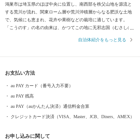
鴻巣市は埼玉県のほぼ中央に位置し、南西部を秩父山地を源流と
する荒川が流れ、関東ローム層や荒川沖積層からなる肥沃な土地
で、気候にも恵まれ、花卉や果樹などの栽培に適しています。
「こうのす」の名の由来は、かつてこの地に无邪志国（むさしの
くに）の国府が置かれたことから「国府の州」が「こうのす」と
自治体紹介をもっと見る
転じ、後に「鴻（こうのとり）伝説」から「鴻巣」の字を当てる
ようになったと伝えられています。 昭和29年に1町5村（鴻巣町、
箕田村、田間宮村、馬室村、笠原村、常光村）が合併して県内17
番目の市として誕生した本市は、江戸時代には中山道の宿場町と
お支払い方法
して栄え、380年余の伝統を誇る「ひな人形のまち」として、また
近年では「花のまち」としても全国にその名が知られています。
au PAY カード（番号入力不要）
平成17年10月1日に、吹上町、川里町と合併し、新鴻巣市が誕生し
au PAY 残高
ました。 現在では首都圏50キロメートル圏内という地理的条件に
恵まれ、県央部の中核都市として発展を続けています。
au PAY（auかんたん決済）通信料金合算
クレジットカード決済（VISA、Master、JCB、Diners、AMEX）
お申し込みに関して