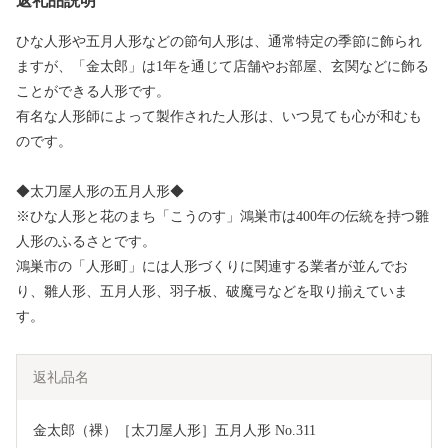
返礼品説明
ひな人形や五月人形などの節句人形は、通常特定の季節に飾られ
ますが、「金太郎」は1年を通じて店舗やお部屋、玄関などに飾る
ことができる人形です。
有名な人形師によって製作された人形は、いつ見ても心が和むも
のです。
◆太刀屋人形の五月人形◆
※ひな人形と花のまち「こうのす」鴻巣市は400年の伝統を持つ雛
人形のふるさとです。
鴻巣市の「人形町」には人形づくりに関連する業者が並んでお
り、雛人形、五月人形、羽子板、破魔弓などを取り揃えていま
す。
返礼品名
金太郎（裸）［太刀屋人形］五月人形 No.311