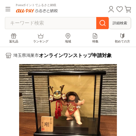
Pontaポイントでふるさと納税
詳細検索
返礼品
ランキング
地域
特集
初めての方
オンラインワンストップ申請対象
埼玉県鴻巣市