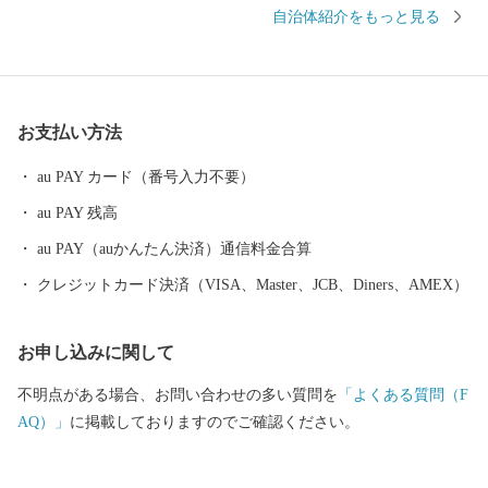
の栄養分をふんだんに含んだ水が流れ着く有明海では、ムツゴロ
自治体紹介をもっと見る
ウなどの希少な生物や日本一の海苔を育んでいます。 年間300万
人の参拝客が訪れる日本三大稲荷の一つ「祐徳稲荷神社」や、有
明海の自然を活かしたイベント「鹿島ガタリンピック」など、訪
れた人が見て、体験して、楽しめる観光スポットもあります。 県
お支払い方法
下有数の酒どころでもあり、毎年3月に市内6蔵が同時に蔵開きを
行う「鹿島酒蔵ツーリズム
au PAY カード（番号入力不要）
au PAY 残高
au PAY（auかんたん決済）通信料金合算
クレジットカード決済（VISA、Master、JCB、Diners、AMEX）
お申し込みに関して
不明点がある場合、お問い合わせの多い質問を
「よくある質問（F
AQ）」
に掲載しておりますのでご確認ください。