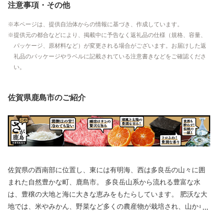
注意事項・その他
本ページは、提供自治体からの情報に基づき、作成しています。
提供元の都合などにより、掲載中に予告なく返礼品の仕様（規格、容量、
パッケージ、原材料など）が変更される場合がございます。お届けした返
礼品のパッケージやラベルに記載されている注意書きなどをご確認くださ
い。
佐賀県鹿島市のご紹介
佐賀県の西南部に位置し、東には有明海、西は多良岳の山々に囲
まれた自然豊かな町、鹿島市。 多良岳山系から流れる豊富な水
は、豊穣の大地と海に大きな恵みをもたらしています。 肥沃な大
地では、米やみかん、野菜など多くの農産物が栽培され、山から