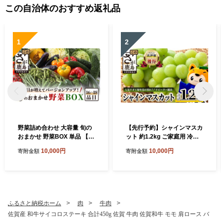
この自治体のおすすめ返礼品
1
2
野菜詰め合わせ 大容量 旬の
【先行予約】シャインマスカ
おまかせ 野菜BOX 単品 【16
ット 約1.2kg ご家庭用 冷蔵
～18品目】| 野菜 詰め合わせ
発送【2026年8月上旬以降発
10,000円
10,000円
寄附金額
寄附金額
野菜セット セット 旬 1回 お
送】 B-658
試し 定番野菜 季節野菜 新鮮
野菜 フルーツ 果物 人気 おす
すめ ジャガイモ 玉ねぎ キャ
ベツ アスパラガス レンコン
やさい ヤサイ 九州 佐賀県 鹿
ふるさと納税ホーム
肉
牛肉
島市 B-690
佐賀産 和牛サイコロステーキ 合計450g 佐賀 牛肉 佐賀和牛 モモ 肩ロース バ