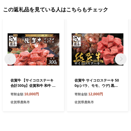
この返礼品を見ている人はこちらもチェック
佐賀牛 【サイコロステーキ
佐賀牛 サイコロステーキ 50
合計300g】佐賀和牛 和牛 佐
0g (バラ、モモ、ウデ) 黒毛
賀産和 佐賀 牛肉 モモ 肩ロー
和牛 和牛 牛肉 ステーキ a5 a
10,000円
12,000円
寄附金額
寄附金額
ス バラ 肉 佐賀県 鹿島市 冷
4 肉 ブランド牛 牛肉 ふるさ
凍 B-303
と納税 佐賀県 鹿島市 B-830
佐賀県鹿島市
佐賀県鹿島市