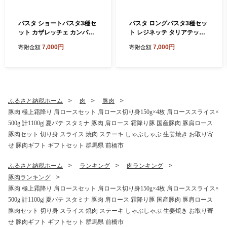
パスタ ショートパスタ3種セ
パスタ ロングパスタ3種セッ
ット カザレッチェ カンパネ
ト レジネッテ タリアテッレ
ッレ リガトーニ｜生パスタ
ビーゴリ｜生パスタ パスタ
7,000円
7,000円
寄附金額
寄附金額
パスタ コナリエ 簡単 本格 シ
コナリエ 簡単 本格 ロングパ
ョートパスタ カザレッチェ
スタ レジネッテ タリアテッ
カンパネッレ リガトーニ 小
レ ビーゴリ 小麦 珍しい めず
麦 珍しい めずらしい おいし
らしい おいしい 楽しい おう
い 楽しい おうちごはん 簡単
ちごはん 簡単ご飯 コナリエ
ご飯 コナリエ 群馬県 前橋市
群馬県 前橋市
ふるさと納税ホーム
肉
豚肉
豚肉 極上霜降り 肩ロースセット 肩ロース切り身150g×4枚 肩ローススライス×
500g 計1100g| 夏バテ スタミナ 豚肉 肩ロース 霜降り豚 国産豚肉 豚肩ロース
豚肉セット 切り身 スライス 焼肉 ステーキ しゃぶしゃぶ 生姜焼き お取り寄
せ 豚肉ギフト ギフトセット 群馬県 前橋市
ふるさと納税ホーム
ランキング
肉ランキング
豚肉ランキング
豚肉 極上霜降り 肩ロースセット 肩ロース切り身150g×4枚 肩ローススライス×
500g 計1100g| 夏バテ スタミナ 豚肉 肩ロース 霜降り豚 国産豚肉 豚肩ロース
豚肉セット 切り身 スライス 焼肉 ステーキ しゃぶしゃぶ 生姜焼き お取り寄
せ 豚肉ギフト ギフトセット 群馬県 前橋市