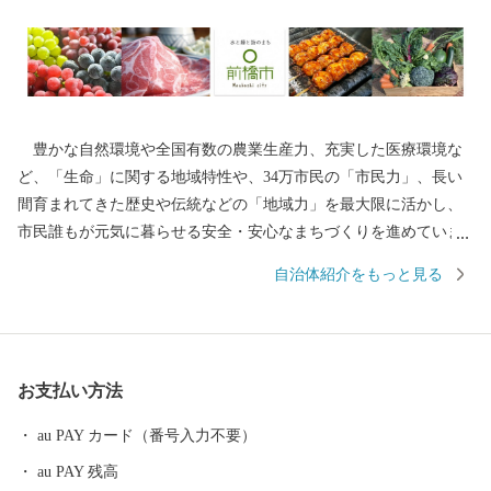
豊かな自然環境や全国有数の農業生産力、充実した医療環境な
ど、「生命」に関する地域特性や、34万市民の「市民力」、長い
間育まれてきた歴史や伝統などの「地域力」を最大限に活かし、
市民誰もが元気に暮らせる安全・安心なまちづくりを進めていま
す。 ふるさと納税制度の実施にあたっては、全国の賛同者とと
自治体紹介をもっと見る
もに事業を推進したい13のプロジェクトコース と市長一任コース
の計14通りの使い道を掲載させていただき、多様な本市の特産品
や体験サービスを返礼品としてご用意させていただいておりま
す。 前橋市出身の皆様、全国にお住まいの皆様には、「前橋」
お支払い方法
づくりにご協力いただくとともに、本市在住の皆様におかれて
も、市外でご活躍されている多くの方々に、前橋市への「ふるさ
au PAY カード（番号入力不要）
と納税」についてご案内いただきますよう、お願い申し上げま
au PAY 残高
す。 全国の皆様からの温かい応援を心からお待ちしています。