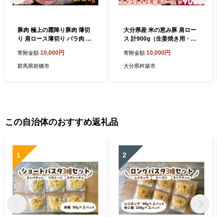
豚肉 極上の霜降り豚肉 薄切
大分県産 米の恵み豚 肩ロー
り 肩ロース薄切り バラ肉 1.
ス 計900g（生姜焼き用・し
1kg | 夏バテ 養豚農家 6次産
ゃぶしゃぶ用） 国産 人気 冷
10,000円
10,000円
寄附金額
寄附金額
業 スタミナ 生姜焼き 安心安
凍 豚肉 米の恵み 生姜焼き し
全 小包装 しゃぶしゃぶ 豚し
ゃぶしゃぶ スライス 肩ロー
群馬県前橋市
大分県杵築市
ゃぶ 薄切り 豚肉 ぶた 豚肉セ
ス ＜130-016＞
ット 国産豚 肩ロース ロース
バラ バラ肉 人気 ブランド 豚
切り落し スライス 赤身 脂 群
馬県 前橋市
この自治体のおすすめ返礼品
1
2