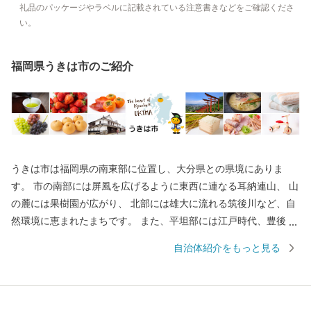
礼品のパッケージやラベルに記載されている注意書きなどをご確認くださ
い。
福岡県うきは市のご紹介
うきは市は福岡県の南東部に位置し、大分県との県境にありま
す。 市の南部には屏風を広げるように東西に連なる耳納連山、 山
の麓には果樹園が広がり、 北部には雄大に流れる筑後川など、自
然環境に恵まれたまちです。 また、平坦部には江戸時代、豊後街
道の宿場町として賑わい、 農産物で財を成した豪商たちによって
自治体紹介をもっと見る
作られた白壁の街並みが軒を連ね、 情緒あふれる風景が今も残り
ます。 そんな「自然と歴史のまち うきは」で生産された、 果
物、野菜、お米、お水や、お肉、素麺、ラーメン、お菓子をはじ
めとする食品やガーゼ製品、寝具用品（パシーマ）、本棕櫚箒、