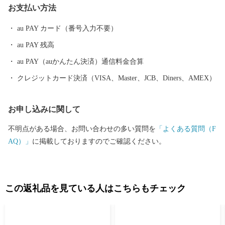
お支払い方法
木工品、陶芸など、 多種多様な謝礼品を取り揃えており、 なかで
も果物（ぶどう・梨・柿・いちじく・桃・いちご）、パシーマは
au PAY カード（番号入力不要）
特に人気の商品です!
au PAY 残高
au PAY（auかんたん決済）通信料金合算
クレジットカード決済（VISA、Master、JCB、Diners、AMEX）
お申し込みに関して
不明点がある場合、お問い合わせの多い質問を
「よくある質問（F
AQ）」
に掲載しておりますのでご確認ください。
この返礼品を見ている人はこちらもチェック