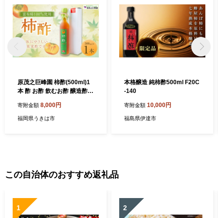
原茂之巨峰園 柿酢(500ml)1
本格醸造 純柿酢500ml F20C
本 酢 お酢 飲むお酢 醸造酢
-140
長期熟成 本格醸造 うきは市
8,000円
10,000円
寄附金額
寄附金額
産 富有柿 健康 料理 飲用 炭
酸割り 福岡県 うきは市
福岡県うきは市
福島県伊達市
この自治体のおすすめ返礼品
1
2