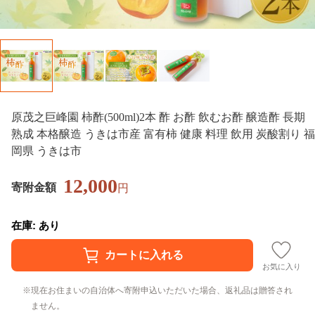
原茂之巨峰園 柿酢(500ml)2本 酢 お酢 飲むお酢 醸造酢 長期
熟成 本格醸造 うきは市産 富有柿 健康 料理 飲用 炭酸割り 福
岡県 うきは市
12,000
寄附金額
円
在庫: あり
お気に入り
現在お住まいの自治体へ寄附申込いただいた場合、返礼品は贈答され
ません。