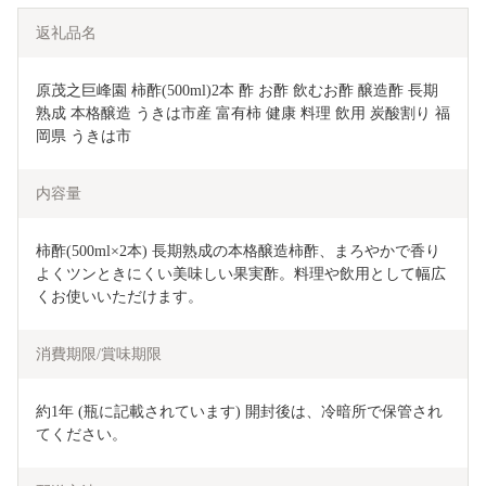
返礼品名
原茂之巨峰園 柿酢(500ml)2本 酢 お酢 飲むお酢 醸造酢 長期
熟成 本格醸造 うきは市産 富有柿 健康 料理 飲用 炭酸割り 福
岡県 うきは市
内容量
柿酢(500ml×2本) 長期熟成の本格醸造柿酢、まろやかで香り
よくツンときにくい美味しい果実酢。料理や飲用として幅広
くお使いいただけます。
消費期限/賞味期限
約1年 (瓶に記載されています) 開封後は、冷暗所で保管され
てください。