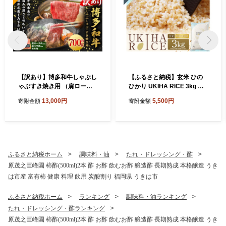
【訳あり】博多和牛しゃぶし
【ふるさと納税】玄米 ひの
ゃぶすき焼き用 （肩ロース
ひかり UKIHA RICE 3kg 特
肉・肩バラ肉・モモ肉） 700
別栽培米 ヒノヒカリ 令和7年
13,000円
5,500円
寄附金額
寄附金額
g 肉 牛肉 牛 和牛 国産牛 しゃ
産 米 こめ ご飯 コメ ごはん
ぶしゃぶ すき焼き 肩ロース
ヘルシー 送料無料 国産 国産
肩バラ モモ 福岡県 うきは市
米 福岡 返礼品 お弁当 家庭用
冷凍
ギフト プレゼント 仕送り お
取り寄せ うきは市 株式会社
みずほファーム
ふるさと納税ホーム
調味料・油
たれ・ドレッシング・酢
原茂之巨峰園 柿酢(500ml)2本 酢 お酢 飲むお酢 醸造酢 長期熟成 本格醸造 うき
は市産 富有柿 健康 料理 飲用 炭酸割り 福岡県 うきは市
ふるさと納税ホーム
ランキング
調味料・油ランキング
たれ・ドレッシング・酢ランキング
原茂之巨峰園 柿酢(500ml)2本 酢 お酢 飲むお酢 醸造酢 長期熟成 本格醸造 うき