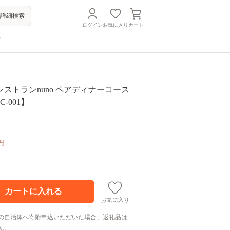
詳細検索
ログイン
お気に入り
カート
方
ストランnuno ペアディナーコース
C-001】
円
お気に入り
の自治体へ寄附申込いただいた場合、返礼品は
ん。