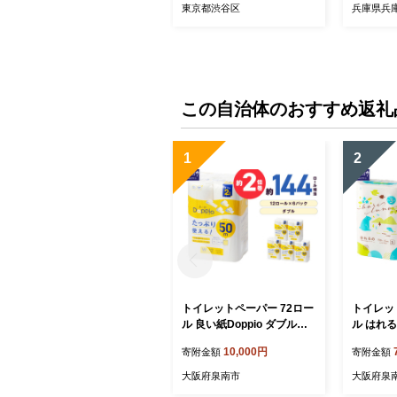
ェ レストラン イタリアン
レストラ
東京都渋谷区
兵庫県兵
】
プレゼン
南あわじ 
料無料
この自治体のおすすめ返礼
1
2
トイレットペーパー 72ロー
トイレッ
ル 良い紙Doppio ダブル巻
ル はれる
【配送不可地域：北海道・
なし 約
10,000円
寄附金額
寄附金額
沖縄】【60営業日以内に発
域：北海
送】12ロール 6パック トイ
年8月お届
大阪府泉南市
大阪府泉
レ 人気 日用品 生活用品 消
1】