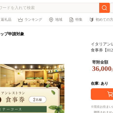
返礼品
ランキング
地域
特集
初めての
ップ申請対象
イタリアンレ
食事券【012
寄附金額
36,000
在庫: あり
現在お住まい
贈答されませ