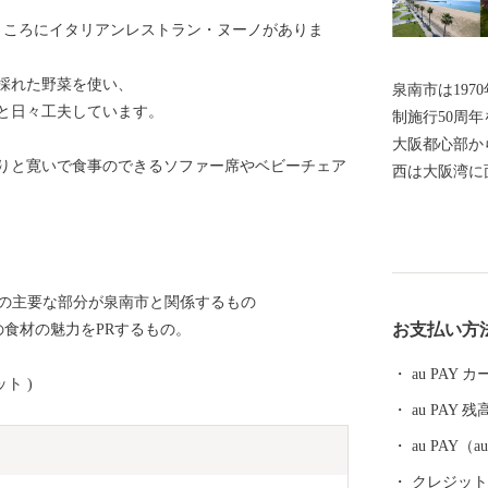
ところにイタリアンレストラン・ヌーノがありま
採れた野菜を使い、
泉南市は197
と日々工夫しています。
制施行50周
大阪都心部か
りと寛いで食事のできるソファー席やベビーチェア
西は大阪湾に
阪南市、そし
しています。
みせ、面積は
1/3を含み
スの主要な部分が泉南市と関係するもの
び臨海部から
お支払い方
食材の魅力をPRするもの。
る和泉山脈が
くからの街並
au PAY
ト )
ます。また、
au PAY 残
芋、花き等、
関西国際空港
au PAY
造業をはじめ
クレジットカ