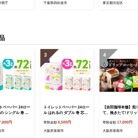
ン 利用券 ギフト
ス ディナー ディナーコース
青山 女子会 記念日 
庫県庁
千葉県四街道市
東京都渋谷区
ト お食事券 ペア
2人分 ペアチケット ペア 食
南淡路 兵庫県 送
事券 チケット
品
3
4
トペーパー 24ロー
トイレットペーパー 24ロー
【吉田珈琲本舗】煎
の シングル 巻 芯
ル はれるの ダブル 巻 芯な
て、挽きたて!ドリッ
3倍巻【配送不可地
し 約3倍巻【配送不可地
ヒー4種100袋【010D
7,000円
6,500円
17,000円
寄附金額
寄附金額
道・沖縄】【2026
域：北海道・沖縄】【2026
4】
け】【020E-02
年8月お届け】【020E-02
南市
大阪府泉南市
大阪府泉南市
2】