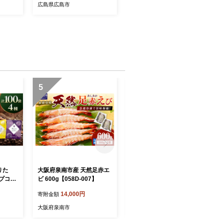
】
ケット ホテルディナー ラン
広島県広島市
チ コース料理 記念日 ギフ
ト プレゼント 高級 人気
5
6
りた
大阪府泉南市産 天然足赤エ
トイレットペーパー 108 ロ
プコー
ビ 600g【058D-007】
ール 蒼翠（そうすい）ダブ
-16
ル 巻【配送不可地域：北海
14,000円
11,500円
寄附金額
寄附金額
道・沖縄】【2026年8月お
届け】トイレ 人気 日用品
大阪府泉南市
大阪府泉南市
大容量 生活用品 消耗品 防