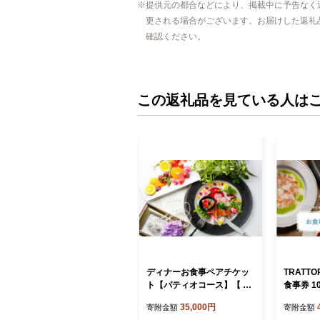
提供元の都合などにより、掲載中に予告なく
更される場合がございます。お届けした返礼
確認ください。
この返礼品を見ている人は
ディナーお食事ペアチケッ
TRATTOR
ト【パティオコース】【 東
食事券 10
京 都内 渋谷 チケット 食事
事 ランチ
35,000円
寄附金額
寄附金額
券 ディナー おでかけ カフ
アン レ