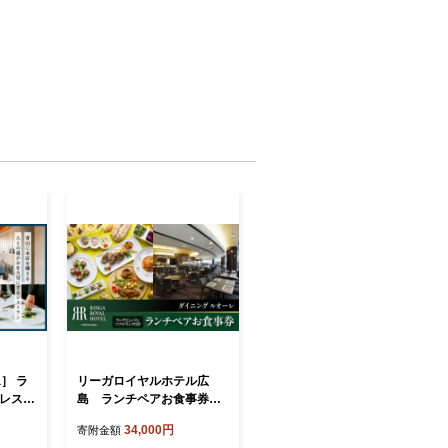
ta］ ラ
リーガロイヤルホテル広
 レスト
島 ランチペアお食事券
 ペア
【1Fダイニング ルオーレ】
34,000円
寄附金額
リアン
| 食事券 レストラン ペアチ