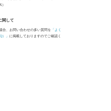
大阪湾でとれた新鮮な海産物が水揚げさ
EX）
SENNAN LONGPARK（泉南ロングパ
、にぎわいを創出し、レクリエーション
に関して
再生させ、泉南市のまちづくりの拠点と
ざしています。
場合、お問い合わせの多い質問を
「よく
Q）」
に掲載しておりますのでご確認く