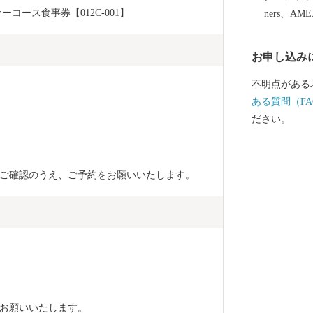
る両漁港では
ーコース食事券【012C-001】
ners、AM
れ、海岸部には
ーク）を設け
お申し込み
ゾーンとして
することをめ
不明点がある
ある質問（FA
ださい。
ご確認のうえ、ご予約をお願いいたします。
お願いいたします。