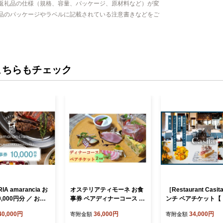
返礼品の仕様（規格、容量、パッケージ、原材料など）が変
品のパッケージやラベルに記載されている注意書きなどをご
こちらもチェック
IA amarancia お
オステリアティモーネ お食
［Restaurant Casi
,000円分 ／ お食
事券 ペアディナーコース 2
ンチ ペアチケット【
 ディナー イタリ
名様分 / イタリアン イタリ
ラン チケット 食事券
40,000円
36,000円
34,000円
寄附金額
寄附金額
ストラン イタリアン
アンコース コース料理 コー
ランチ コース イタ