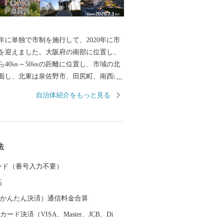
0年に単独で市制を施行して、2020年に市
年を迎えました。大阪府の南部に位置し、
ら40㎞～50㎞の距離に位置し、市域の北
面し、北東は泉佐野市、田尻町、南西は
て南東は和歌山県岩出市、紀の川市と接
自治体紹介をもっと見る
市域は南北約11㎞、東西約8㎞の広がりを
48.98㎢であり、市域に関西国際空港の約
ます。 地形は、山地部、丘陵部、平地部およ
なり、南部の山地部には低い山々が連な
法
あり、丘陵部から平野部にかけては、古
みと新たに開発された住宅が混在してい
 カード（番号入力不要）
平野部においては、玉ねぎ、水なす、里
高
泉州特産の農作物が栽培されています。
の対岸のりんくうタウンでは、様々な製
（auかんたん決済）通信料金合算
とする事業所が集積し、岡田と樽井にあ
ード決済（VISA、Master、JCB、Di