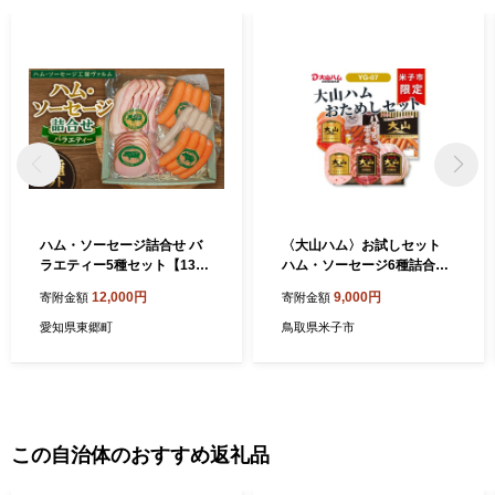
ハム・ソーセージ詰合せ バ
〈大山ハム〉お試しセット
ラエティー5種セット【1386
ハム・ソーセージ6種詰合せ
349】
（YG-07）
12,000円
9,000円
寄附金額
寄附金額
愛知県東郷町
鳥取県米子市
この自治体のおすすめ返礼品