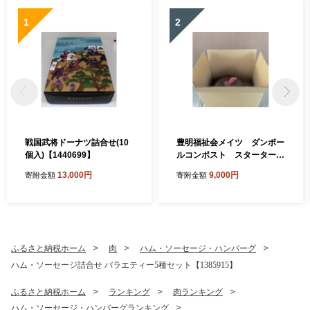
1
2
戦国武将ドーナツ詰合せ(10
豊明福祉会メイツ ダンボー
個入)【1440699】
ルコンポスト スターターキ
ット(基材30L)【1719675】
13,000円
9,000円
寄附金額
寄附金額
ふるさと納税ホーム
肉
ハム・ソーセージ・ハンバーグ
ハム・ソーセージ詰合せ バラエティー5種セット【1385915】
ふるさと納税ホーム
ランキング
肉ランキング
ハム・ソーセージ・ハンバーグランキング