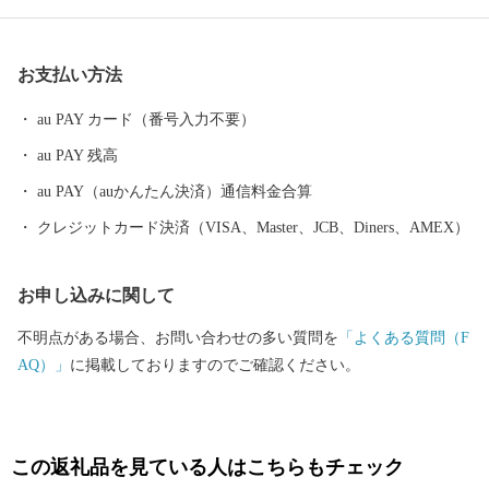
５位）の愛知豊明花き地方卸売市場、病床数が国内最大規模の藤
田医科大学病院、高松宮記念などＧⅠレースが行われるＪＲＡ中
お支払い方法
京競馬場など全国に誇る施設があります。 大都市近郊でありなが
ら希少植物が残り、田園風景が広がる自然と歴史を備えた美しい
au PAY カード（番号入力不要）
静かな住宅都市豊明市へ、名鉄本線の前後、豊明、中京競馬場前
au PAY 残高
の各駅からぜひ足をお運びください。
au PAY（auかんたん決済）通信料金合算
クレジットカード決済（VISA、Master、JCB、Diners、AMEX）
お申し込みに関して
不明点がある場合、お問い合わせの多い質問を
「よくある質問（F
AQ）」
に掲載しておりますのでご確認ください。
この返礼品を見ている人はこちらもチェック