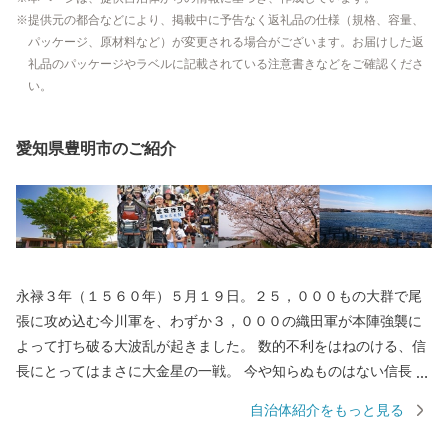
提供元の都合などにより、掲載中に予告なく返礼品の仕様（規格、容量、
パッケージ、原材料など）が変更される場合がございます。お届けした返
礼品のパッケージやラベルに記載されている注意書きなどをご確認くださ
い。
愛知県豊明市のご紹介
永禄３年（１５６０年）５月１９日。２５，０００もの大群で尾
張に攻め込む今川軍を、わずか３，０００の織田軍が本陣強襲に
よって打ち破る大波乱が起きました。 数的不利をはねのける、信
長にとってはまさに大金星の一戦。 今や知らぬものはない信長
が、その名を世に轟かせた戦いです。 この日本史上まれにみる大
自治体紹介をもっと見る
金星が生まれたまち、それがここ「豊明市」です。 市内には国史
跡「桶狭間古戦場伝説地」のほか、鉢物取扱高が日本一（世界第