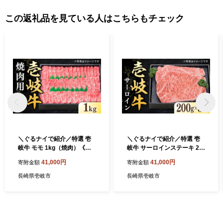
この返礼品を見ている人はこちらもチェック
＼ぐるナイで紹介／特選 壱
＼ぐるナイで紹介／特選 壱
岐牛 モモ 1kg（焼肉）《壱
岐牛 サーロインステーキ 20
岐市》【太陽商事】[JDL00
0g×3枚【太陽商事】 [JDL01
41,000円
41,000円
寄附金額
寄附金額
7] 肉 牛肉 モモ 赤身 焼肉 焼
4] 肉 牛肉 サーロイン ステー
き肉 焼肉用 BBQ 41000 410
キ サーロインステーキ 赤身
長崎県壱岐市
長崎県壱岐市
00円 のし プレゼント ギフト
焼肉 焼き肉 41000 41000円
ゴチになります 壱岐牛 ぐる
のし プレゼント ギフト ゴチ
ナイ
になります 壱岐牛 ぐるナイ