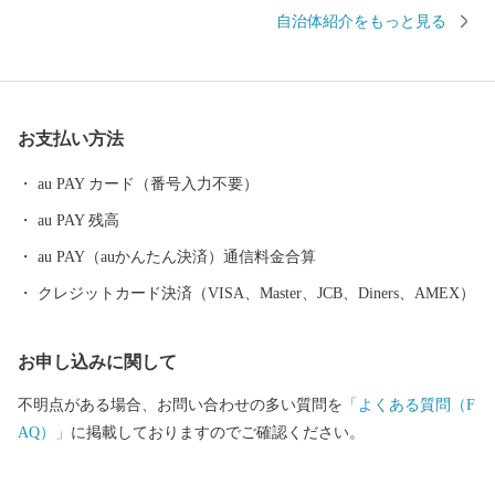
界貿易機関）から地理的表示認定を受けた「壱岐焼酎」。 壱岐
自治体紹介をもっと見る
牛、ウニ、海産物など、豊饒な自然が育むS級食材。 国特別史跡
「原の辻遺跡」大小1,000の神社・仏閣、多くのパワースポット。
白砂青松、美しいエメラルドグリーンの海。 住む人に、訪れる人
に様々な“実り”をもたらします。
お支払い方法
au PAY カード（番号入力不要）
au PAY 残高
au PAY（auかんたん決済）通信料金合算
クレジットカード決済（VISA、Master、JCB、Diners、AMEX）
お申し込みに関して
不明点がある場合、お問い合わせの多い質問を
「よくある質問（F
AQ）」
に掲載しておりますのでご確認ください。