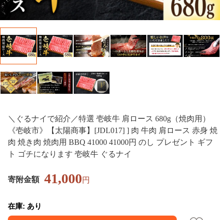
＼ぐるナイで紹介／特選 壱岐牛 肩ロース 680g（焼肉用）
《壱岐市》【太陽商事】[JDL017] ] 肉 牛肉 肩ロース 赤身 焼
肉 焼き肉 焼肉用 BBQ 41000 41000円 のし プレゼント ギフ
ト ゴチになります 壱岐牛 ぐるナイ
41,000
寄附金額
円
在庫: あり