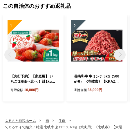
この自治体のおすすめ返礼品
1
2
【先行予約】【家庭用】 い
長崎和牛 牛ミンチ 3kg（500
ちご 2種食べ比べ！ 計1kg
g×6） 《壱岐市》【KRAZY
（ゆめのか・恋みのり） 【2
MEAT】 肉 牛肉 和牛 国産 ミ
10,000円
36,000円
寄附金額
寄附金額
027年2月以降順次発送】
ンチ 牛ミンチ ひき肉 挽肉 挽
《壱岐市》【蒼花】[JEO00
き肉 小分け ハンバーグ ミー
2]
トソース ボロネーゼ そぼろ
料理 調理 ギフト 贈り物 [JE
R174]
ふるさと納税ホーム
肉
牛肉
＼ぐるナイで紹介／特選 壱岐牛 肩ロース 680g（焼肉用）《壱岐市》【太陽