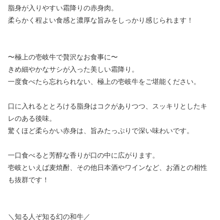
脂身が入りやすい霜降りの赤身肉。
柔らかく程よい食感と濃厚な旨みをしっかり感じられます！
〜極上の壱岐牛で贅沢なお食事に〜
きめ細やかなサシが入った美しい霜降り。
一度食べたら忘れられない、極上の壱岐牛をご堪能ください。
口に入れるととろける脂身はコクがありつつ、スッキリとしたキ
レのある後味。
驚くほど柔らかい赤身は、旨みたっぷりで深い味わいです。
一口食べると芳醇な香りが口の中に広がります。
壱岐といえば麦焼酎、その他日本酒やワインなど、お酒との相性
も抜群です！
＼知る人ぞ知る幻の和牛／