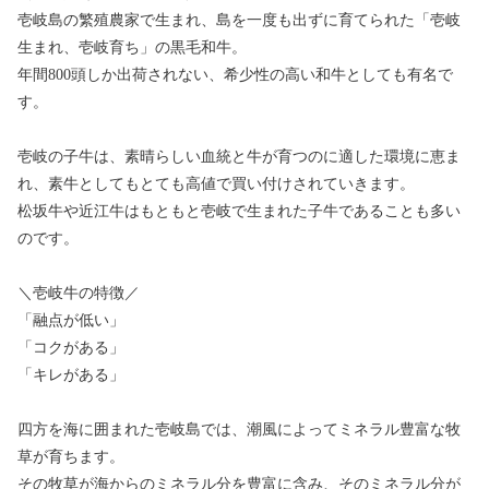
壱岐島の繁殖農家で生まれ、島を一度も出ずに育てられた「壱岐
生まれ、壱岐育ち」の黒毛和牛。
年間800頭しか出荷されない、希少性の高い和牛としても有名で
す。
壱岐の子牛は、素晴らしい血統と牛が育つのに適した環境に恵ま
れ、素牛としてもとても高値で買い付けされていきます。
松坂牛や近江牛はもともと壱岐で生まれた子牛であることも多い
のです。
＼壱岐牛の特徴／
「融点が低い」
「コクがある」
「キレがある」
四方を海に囲まれた壱岐島では、潮風によってミネラル豊富な牧
草が育ちます。
その牧草が海からのミネラル分を豊富に含み、そのミネラル分が