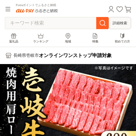
Pontaポイントでふるさと納税
詳細検索
返礼品
ランキング
地域
特集
初めての方
オンラインワンストップ申請対象
長崎県壱岐市