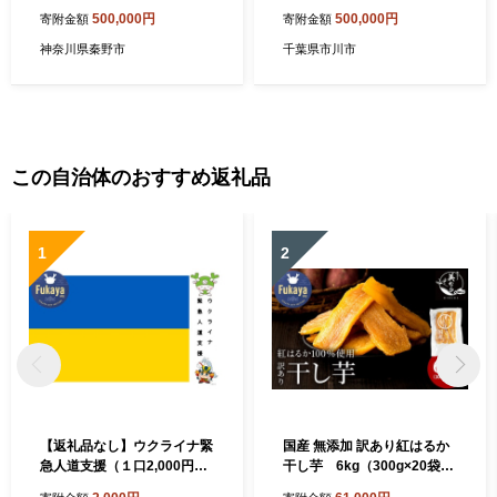
ン Mshine G'ZOX ハイモー
分 【12203-0249】
500,000円
500,000円
寄附金額
寄附金額
ス コート ザ・ネオ ザ・グロ
ウ認定店 ファインラボ セラ
神奈川県秦野市
千葉県市川市
ミックプロ ナノセラミック
愛車 メンテナンス 神奈川県
秦野市
この自治体のおすすめ返礼品
1
2
【返礼品なし】ウクライナ緊
国産 無添加 訳あり紅はるか
急人道支援（１口2,000円よ
干し芋 6kg（300g×20袋）
り）
【11218-1048】