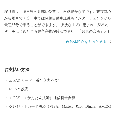
深谷市は、埼玉県の北部に位置し、自然豊かな街です。東京都心
から電車で90分、車では関越自動車道練馬インターチェンジから
最短35分で来ることができます。 肥沃な土壌に恵まれ「深谷ね
ぎ」をはじめとする農畜産物が盛んであり、「関東の台所」とし
ての役割も果たしています。また、生産量トップクラスのユリ、
自治体紹介をもっと見る
チューリップなど花き栽培や造園業も盛んです。 また、最近２０
２４年度7月に１万円紙幣のデザインで話題となった、近代経済の
父といわれる渋沢栄一は深谷市出身です。 渋沢栄一は「道徳経済
合一説」を唱え、約５００もの企業の設立に関わるとともに、約
お支払い方法
６００もの教育機関・社会公共事業の支援と民間外交にも熱心に
取り組み、数々の功績を残しました。 なお、財務省が発表したデ
au PAY カード（番号入力不要）
ザインは、表面は渋沢栄一翁の肖像、裏面は東京駅となっていま
au PAY 残高
すが、東京駅で使用されている煉瓦は、渋沢栄一翁が明治２０年
に設立した日本煉瓦製造会社（後の日本煉瓦製造株式会社）の上
au PAY（auかんたん決済）通信料金合算
敷免工場（深谷市）で作られたものも使われており、いずれも深
クレジットカード決済（VISA、Master、JCB、Diners、AMEX）
谷市と関わりの深いものとなっています。 さらに、イメージキャ
ラクターの「ふっかちゃん」は、全国的にも人気です。 今後も、