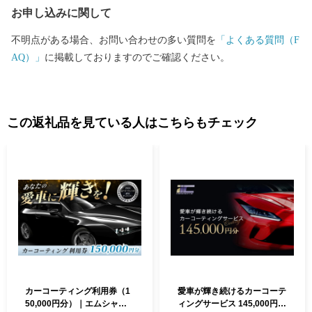
お申し込みに関して
深谷の魅力を全国の皆さんにお届けしていきますので、よろしく
おネギしまぁ～す。 ーーーーーーーーーーーーーーーーーーーー
不明点がある場合、お問い合わせの多い質問を
「よくある質問（F
ーーーーーーーーーーーーーーー 【キャンセルにつきまして】 ふ
AQ）」
に掲載しておりますのでご確認ください。
るさと納税は「寄附」となりますので、原則、キャンセル／返金
対応をすることはできません。あらかじめご了承ください。 申込
内容や返礼品の誤り、重複しての寄附等がないよう十分にご確認
のうえ、ご寄附いただきますようお願いいたします。
この返礼品を見ている人はこちらもチェック
カーコーティング利用券（1
愛車が輝き続けるカーコーテ
50,000円分）｜エムシャイ
ィングサービス 145,000円