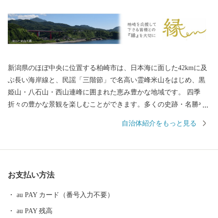
新潟県のほぼ中央に位置する柏崎市は、日本海に面した42kmに及
ぶ長い海岸線と、民謡「三階節」で名高い霊峰米山をはじめ、黒
姫山・八石山・西山連峰に囲まれた恵み豊かな地域です。 四季
折々の豊かな景観を楽しむことができます。多くの史跡・名勝や
貴重な歴史資料、美術品、そして、国指定・重要無形民俗文化財
自治体紹介をもっと見る
「綾子舞」など、歴史や文化を伝える貴重な資産がまちのあちこ
ちに点在していることも柏崎の大きな魅力の一つです。 明治時代
には周辺地帯から石油が噴出したことにより、製油会社の設立が
相次ぎ、それに関連して機械金属工業も発展してきました。 柏崎
お支払い方法
市の夏の風物詩といえば「ぎおん柏崎まつり海の大花火大会」で
す。柏崎花火は、海を会場としているため、打上範囲が広くスケ
au PAY カード（番号入力不要）
ールの大きい花火が見もの！特に、尺玉100発一斉打上や尺玉300
au PAY 残高
連発は圧巻です。 また、柏崎市には小学生から社会人まで所属す