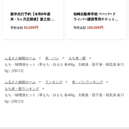
新米先行予約【令和8年産
柏崎自動車学校 ペーパード
米・5ヶ月定期便】新之助 白
ライバー講習専用チケット
米 4kg（2kg×2袋）×5回（計
（40,000円分）[Y0644]
62,000円
160,000円
寄附金額
寄附金額
20kg）ヤタらうんめぇお米
水田環境鑑定士在籍 しんの
すけ[Y0182]
ふるさと納税ホーム
米・パン
もち米・餅
もち・味噌漬セット（草もち・白もち 各400g、大根漬・茄子漬・胡瓜漬 各15
0g）[ZB113]
ふるさと納税ホーム
ランキング
米・パンランキング
もち米・餅ランキング
もち・味噌漬セット（草もち・白もち 各400g、大根漬・茄子漬・胡瓜漬 各15
0g）[ZB113]