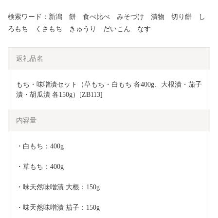
検索ワード：新潟 餅 食べ比べ みそづけ 漬物 切り餅 し
ろもち くさもち きゅうり だいこん なす
返礼品名
もち・味噌漬セット（草もち・白もち 各400g、大根漬・茄子
漬・胡瓜漬 各150g）[ZB113]
内容量
・白もち：400g
・草もち：400g
・味天然味噌漬 大根：150g
・味天然味噌漬 茄子：150g