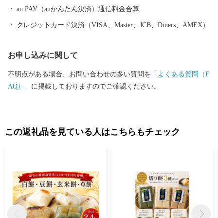
る水球チーム「ブルボンウォーターポロクラブ柏崎」があり、ま
au PAY（auかんたん決済）通信料金合算
ちをあげて水球を応援しています。 柏崎を応援してくれる柏崎フ
クレジットカード決済（VISA、Master、JCB、Diners、AMEX）
ァンクラブの会員を大募集中です！ 入会金・年会費はかかりませ
ん。 ぜひ会員になって柏崎に来たり、イベントに参加したり、柏
お申し込みに関して
崎の魅力や情報を発信してください！ 会員の皆様へは柏崎の最新
情報をお伝えするほか、会員限定の特典を受けることができます♪
不明点がある場合、お問い合わせの多い質問を
「よくある質問（F
AQ）」
に掲載しておりますのでご確認ください。
この返礼品を見ている人はこちらもチェック