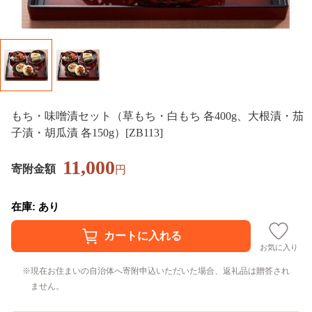
もち・味噌漬セット（草もち・白もち 各400g、大根漬・茄
子漬・胡瓜漬 各150g）[ZB113]
11,000
寄附金額
円
在庫: あり
お気に入り
現在お住まいの自治体へ寄附申込いただいた場合、返礼品は贈答され
ません。