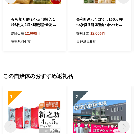
もち 切り餅 2.4kg 48枚入 1
長和町産わたぼうし100% 杵
袋6枚入 2袋×4種類 計8袋 特
つき切り餅 3種食べ比べセッ
別栽培米 100%使用 白もち
ト（草もち・白もち・玄米も
12,000円
12,000円
寄附金額
寄附金額
豆もち 草もち 玄米もち
ち／各500g）
埼玉県羽生市
長野県長和町
この自治体のおすすめ返礼品
1
2