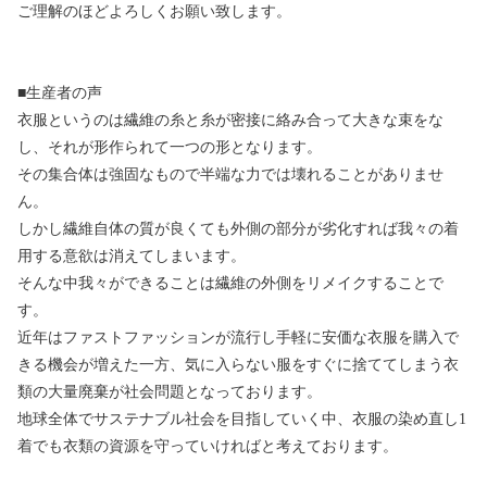
ご理解のほどよろしくお願い致します。
■生産者の声
衣服というのは繊維の糸と糸が密接に絡み合って大きな束をな
し、それが形作られて一つの形となります。
その集合体は強固なもので半端な力では壊れることがありませ
ん。
しかし繊維自体の質が良くても外側の部分が劣化すれば我々の着
用する意欲は消えてしまいます。
そんな中我々ができることは繊維の外側をリメイクすることで
す。
近年はファストファッションが流行し手軽に安価な衣服を購入で
きる機会が増えた一方、気に入らない服をすぐに捨ててしまう衣
類の大量廃棄が社会問題となっております。
地球全体でサステナブル社会を目指していく中、衣服の染め直し1
着でも衣類の資源を守っていければと考えております。