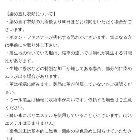
【染め直し衣類について】
・染め直す衣類の到着後より60日ほどお時間をいただく場合がご
ざいます。
・ボタン・ファスナーが劣化する恐れがございます。気になる方
は事前にお取り外し下さい。
・裏生地の付いている服は、縮率の違いで型崩れが発生する可能
性があります。
・生地に撥水などの特別な加工が施してある場合、部分的に染め
ムラが出る場合があります。
・革は極端に縮みます。製品に革が付属していないかご確認くだ
さい。
・ウール製品は極端に収縮率が高いです。依頼する場合はご注意
ください。
・縫い糸にポリエステルを使用していることがございます。(ポリ
エステルは染まりません)
・染色加工は基本的に黒色・濃紺の単色染めに限らせていただき
ます。