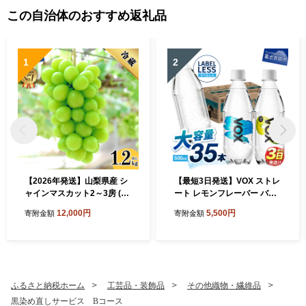
この自治体のおすすめ返礼品
1
2
【2026年発送】山梨県産 シ
【最短3日発送】VOX ストレ
ャインマスカット2～3房 (1.
ート レモンフレーバー バナ
2kg以上)
ジウム 強炭酸水 500ml 35本
12,000円
5,500円
寄附金額
寄附金額
【富士吉田市限定カートン】
ふるさと納税ホーム
工芸品・装飾品
その他織物・繊維品
黒染め直しサービス Bコース