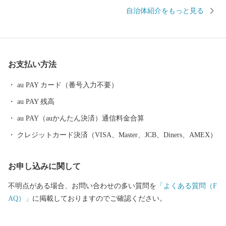
750メートルの市街地を形成する高原都市です。 古くから、富士
自治体紹介をもっと見る
山信仰の町として栄え、御師文化の面影が今も残されています。
また、明治以降、織物が近代産業として脚光を浴びて以来、政
治・経済・文化の面で富士北麓の中核都市としての役割を果たし
てきました。
お支払い方法
au PAY カード（番号入力不要）
au PAY 残高
au PAY（auかんたん決済）通信料金合算
クレジットカード決済（VISA、Master、JCB、Diners、AMEX）
お申し込みに関して
不明点がある場合、お問い合わせの多い質問を
「よくある質問（F
AQ）」
に掲載しておりますのでご確認ください。