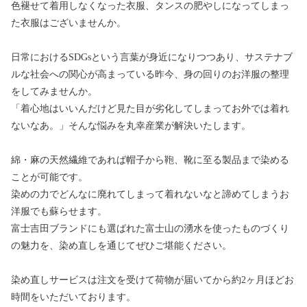
色褪せて着用しなくなった衣服、タンスの肥やしになってしまっ
た衣服はございませんか。
日常におけるSDGsという言葉が身近になりつつあり、サステナブ
ルな社会への関心が高まっている昨今、身の回りのお洋服の整理
をしてみませんか。
「着心地はいいんだけど見た目が劣化してしまってお外では着れ
ないなあ。」そんな悩みを丸幸産業が解決いたします。
綿・麻の天然繊維であれば帽子から鞄、靴に至る製品まで染める
ことが可能です。
染めの力でどんなに廃れてしまって着れないなと諦めてしまうお
洋服でも蘇らせます。
富士吉田ブランドにも選ばれた富士山の湧水を使ったものづくり
の魅力を、染め直しを通じてぜひご堪能ください。
染め直しサービスは注文を受けて荷物が届いてから約2ヶ月ほどお
時間をいただいております。