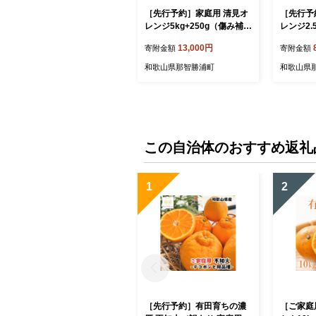
［先行予約］家庭用 清見オ
［先行予
レンジ5kg+250g（傷み補償
レンジ2.
分）［光センサー食頃出
償分）［
13,000円
寄附金額
寄附金額
荷］［樹上完熟きよみオレ
荷］［樹
ンジ・清見タンゴール・清
ンジ・清
和歌山県那智勝浦町
和歌山県
美］［わけあり・訳あり］
美］［わ
［IKE143］
［IKE14
この自治体のおすすめ返礼
1
2
［先行予約］有田育ちの濃
［ご家庭