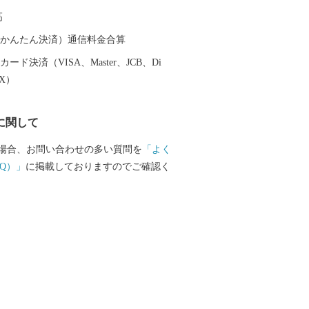
高
（auかんたん決済）通信料金合算
ード決済（VISA、Master、JCB、Di
EX）
に関して
場合、お問い合わせの多い質問を
「よく
Q）」
に掲載しておりますのでご確認く