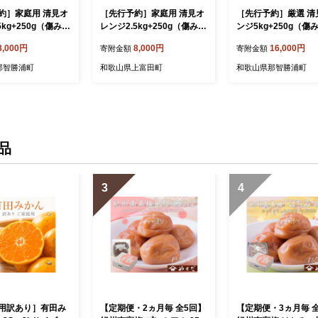
約］家庭用 清見オ
［先行予約］家庭用 清見オ
［先行予約］厳選 清
5kg+250g（傷み補
レンジ2.5kg+250g（傷み補
ンジ5kg+250g（傷
光センサー食頃出
償分）［光センサー食頃出
分）［光センサー食
8,000円
8,000円
16,000円
寄附金額
寄附金額
上完熟きよみオレ
荷］［樹上完熟きよみオレ
荷］［樹上完熟きよ
見タンゴール・清
ンジ・清見タンゴール・清
ンジ・清見タンゴー
那智勝浦町
和歌山県上富田町
和歌山県那智勝浦町
けあり・訳あり］
美］［わけあり・訳あり］
美］［IKE148］
4］
［IKE144］
品
3
4
用訳あり］有田み
【定期便・2ヵ月毎 全5回】
【定期便・3ヵ月毎 