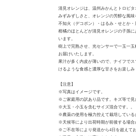
清見オレンジは、温州みかんとトロピタ
みずみずしさと、オレンジの芳醇な風味
不知火（デコポン）・はるみ・せとか・
柑橘のほとんどが清見オレンジの子孫に
います。
樹上で完熟させ、光センサーで一玉一玉
お届けいたします。
果汁が多く内皮が薄いので、ナイフでス
けるような食感と濃厚な甘さをお楽しみ
【注意】
※写真はイメージです。
※ご家庭用の訳あり品です。キズ等で見
※大玉・小玉を含むサイズ混合です。。
※農薬の使用を極力控えて栽培している
※天候等により出荷時期が前後する場合
※ご不在等により発送から4日を超えて