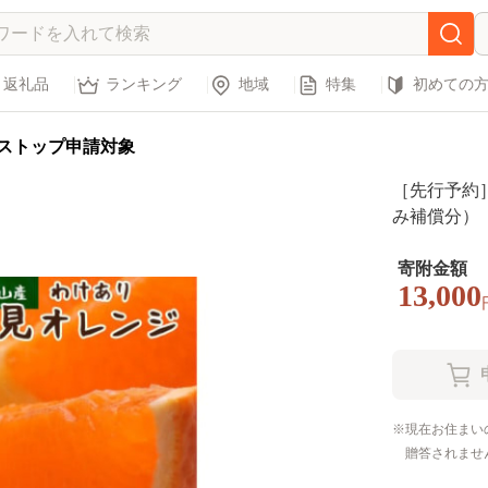
返礼品
ランキング
地域
特集
初めての
ストップ申請対象
［先行予約］
み補償分）
きよみオレ
けあり・訳あ
寄附金額
13,000
現在お住まい
贈答されませ