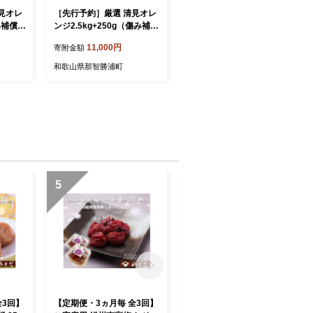
見オレ
［先行予約］厳選 清見オレ
み補償
ンジ2.5kg+250g（傷み補償
頃出
分）［光センサー食頃出
11,000円
寄附金額
みオレ
荷］［樹上完熟きよみオレ
ル・清
ンジ・清見タンゴール・清
和歌山県那智勝浦町
美］［IKE146］
5
6
全3回】
【定期便・3ヵ月毎 全3回】
【定期便・2ヵ月毎 全5回】