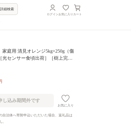
詳細検索
ログイン
お気に入り
カート
方
家庭用 清見オレンジ5kg+250g（傷
［光センサー食頃出荷］［樹上完熟
ンジ・清見タンゴール・清美］［わ
り］［IKE143］
円
お気に入り
の自治体へ寄附申込いただいた場合、返礼品は
ん。