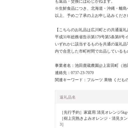
も返品・交換には応じかねます。
※生鮮食品につき、北海道・沖縄・離島
以上、予めご了承の上お申し込みくださ
【こちらのお礼品は広川町との共通返礼
平成31年総務省告示第179号第5条第
いずれかに該当するものを共通の返礼品
内で合意した市町村間で出品しているも
事業者名：池田鹿蔵農園@上富田町（池
連絡先：0737-23-7070
関連キーワード：フルーツ 果物 くだもの
返礼品名
［先行予約］家庭用 清見オレンジ5kg
［樹上完熟きよみオレンジ・清見タンゴ
3］