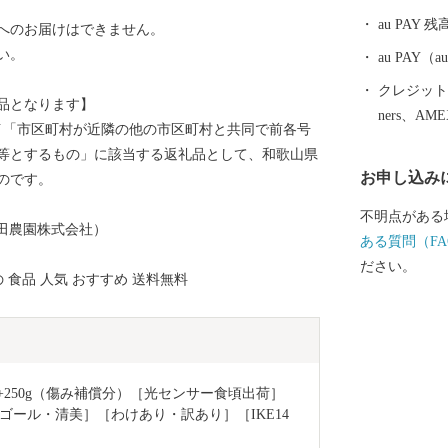
au PAY 残
へのお届けはできません。
い。
au PAY
クレジットカ
品となります】
ners、AM
8号イ「市区町村が近隣の他の市区町村と共同で前各号
等とするもの」に該当する返礼品として、和歌山県
お申し込み
のです。
不明点がある
田農園株式会社）
ある質問（FA
ださい。
 食品 人気 おすすめ 送料無料
+250g（傷み補償分）［光センサー食頃出荷］
ール・清美］［わけあり・訳あり］［IKE14