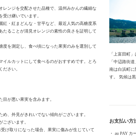
オレンジを交配させた品種で、温州みかんの繊細な
を受け継いでいます。
麗紅・紅まどんな・甘平など、最近人気の高糖度系
あたることが清見オレンジの素性の良さを証明して
糖度を測定し、食べ頃になった果実のみを選別して
「上富田町」
マイルカットにして食べるのがおすすめです。とろ
「中辺路街道
ください。
南は白浜町に
す。 気候は黒潮の影響により、年平均気温１８度と温
暖であります
た目が悪い果実を含みます。
ため、外見がきれいでない傾向がございます。
お支払い方
がございます。
お受け取りになった場合、果実に傷みが生じていて
au PAY