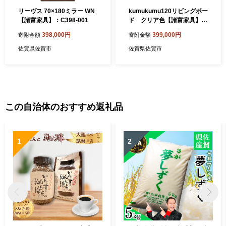
リーヴス 70×180ミラー WN
kumukumu120リビングボー
【諸富家具】：C398-001
ド クリア色【諸富家具】：
C399-001
398,000円
399,000円
寄附金額
寄附金額
佐賀県佐賀市
佐賀県佐賀市
この自治体のおすすめ返礼品
1
2