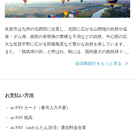
佐賀市は九州の北西部に位置し、北部に広がる山間地の自然や温
泉・ダム湖、南部の有明海の豊穣な干潟などの自然、中心部の広
大な佐賀平野に広がる田園風景など豊かな自然を有しています。
また、「熱気球の街」と呼ばれ、秋には、国内最大の熱気球イベ
ント「佐賀インターナショナルバルーンフェスタ」を開催し、沢
自治体紹介をもっと見る
山の熱気球が広大な佐賀平野を彩ります。 平成27年5月には、渡
り鳥のシギ・チドリ類飛来数日本一を誇り、紅葉する塩生生物
「シチメンソウ」が自生する「東よか干潟」が、ラムサール条約
湿地に登録されました。 日本初の実用蒸気船「凌風丸」が造られ
お支払い方法
た世界文化遺産「三重津海軍所跡」をはじめ、幕末維新の歴史遺
産も見どころの1つです。
au PAY カード（番号入力不要）
au PAY 残高
au PAY（auかんたん決済）通信料金合算