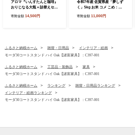
アロマ『いんすたんと珈琲』
令和7年産 佐賀県産「夢しず
おりじなる大瓶＋詰替えセッ
く」5kg お米 コメ こめ：B1
ト インスタントコーヒー 珈
10-064
14,500円
11,000円
寄附金額
寄附金額
琲 飲料 アロマ珈琲 佐賀県 佐
賀市 三瀬村：B145-024
ふるさと納税ホーム
雑貨・日用品
インテリア・絵画
モーダ30コートスタンド ハイ Oak【諸富家具】：C397-001
ふるさと納税ホーム
工芸品・装飾品
家具
モーダ30コートスタンド ハイ Oak【諸富家具】：C397-001
ふるさと納税ホーム
ランキング
雑貨・日用品ランキング
インテリア・絵画ランキング
モーダ30コートスタンド ハイ Oak【諸富家具】：C397-001