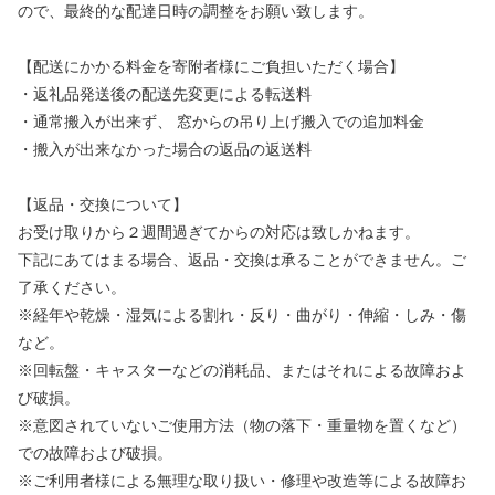
ので、最終的な配達日時の調整をお願い致します。
【配送にかかる料金を寄附者様にご負担いただく場合】
・返礼品発送後の配送先変更による転送料
・通常搬入が出来ず、 窓からの吊り上げ搬入での追加料金
・搬入が出来なかった場合の返品の返送料
【返品・交換について】
お受け取りから２週間過ぎてからの対応は致しかねます。
下記にあてはまる場合、返品・交換は承ることができません。ご
了承ください。
※経年や乾燥・湿気による割れ・反り・曲がり・伸縮・しみ・傷
など。
※回転盤・キャスターなどの消耗品、またはそれによる故障およ
び破損。
※意図されていないご使用方法（物の落下・重量物を置くなど）
での故障および破損。
※ご利用者様による無理な取り扱い・修理や改造等による故障お