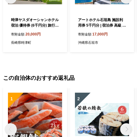
時津ヤスダオーシャンホテル
アートホテル石垣島 施設利
宿泊 優待券 (6千円分) 旅行
用券 5千円分 | 宿泊券 高級 宿
ご利用券 チケット 長崎県 時
ホテル ふるさと 旅行 宿泊 チ
20,000円
17,000円
寄附金額
寄附金額
津町
ケット クーポン 沖縄県 沖縄
石垣 石垣島 石垣市
長崎県時津町
沖縄県石垣市
この自治体のおすすめ返礼品
1
2