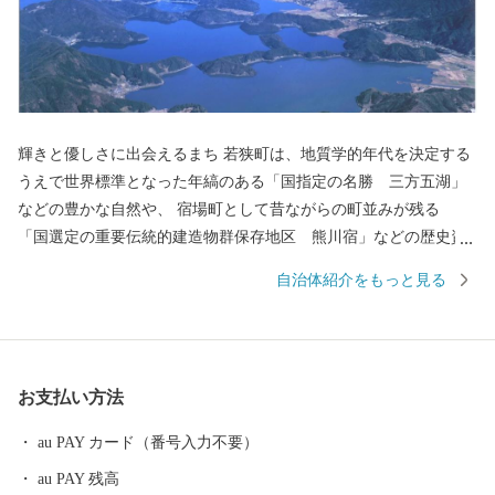
輝きと優しさに出会えるまち 若狭町は、地質学的年代を決定する
うえで世界標準となった年縞のある「国指定の名勝 三方五湖」
などの豊かな自然や、 宿場町として昔ながらの町並みが残る
「国選定の重要伝統的建造物群保存地区 熊川宿」などの歴史資
産を有し、自然と歴史文化が薫る町です。 若狭町では、それら自
自治体紹介をもっと見る
然・歴史の保全と活用に取り組むために、若狭町に想いを寄せて
くださる皆様から広くご寄附（ふるさと納税）を募り、これから
のまちづくりに役立ててまいります。ぜひ「ふるさと納税」制度
を利用して、若狭町を応援してください。
お支払い方法
au PAY カード（番号入力不要）
au PAY 残高