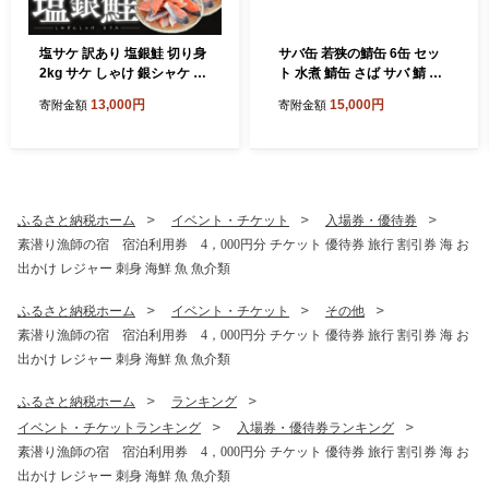
塩サケ 訳あり 塩銀鮭 切り身
サバ缶 若狭の鯖缶 6缶 セッ
2kg サケ しゃけ 銀シャケ 規
ト 水煮 鯖缶 さば サバ 鯖 缶
格外 おかず 惣菜 冷凍 魚
缶詰 魚 魚介 魚介類 海鮮 福
13,000円
15,000円
寄附金額
寄附金額
井 若狭町 福井県若狭町
ふるさと納税ホーム
イベント・チケット
入場券・優待券
素潜り漁師の宿 宿泊利用券 4，000円分 チケット 優待券 旅行 割引券 海 お
出かけ レジャー 刺身 海鮮 魚 魚介類
ふるさと納税ホーム
イベント・チケット
その他
素潜り漁師の宿 宿泊利用券 4，000円分 チケット 優待券 旅行 割引券 海 お
出かけ レジャー 刺身 海鮮 魚 魚介類
ふるさと納税ホーム
ランキング
イベント・チケットランキング
入場券・優待券ランキング
素潜り漁師の宿 宿泊利用券 4，000円分 チケット 優待券 旅行 割引券 海 お
出かけ レジャー 刺身 海鮮 魚 魚介類