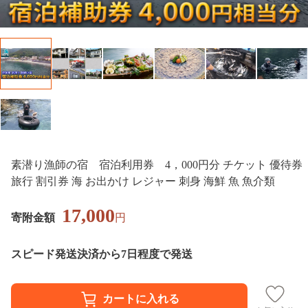
素潜り漁師の宿 宿泊利用券 4，000円分 チケット 優待券
旅行 割引券 海 お出かけ レジャー 刺身 海鮮 魚 魚介類
17,000
寄附金額
円
スピード発送
決済から7日程度で発送