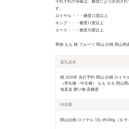
それぞれの等級は、糖度により区別され
す。
ロイヤル・・・糖度12度以上
キング・・・糖度11度以上
エース・・・糖度10度以上
果物 もも 桃 フルーツ 岡山 白桃 岡山県
返礼品名
桃 2026年 先行予約 岡山 白桃 ロイヤル
（早生種・中生種） もも モモ 岡山県産
地直送 贈り物 高糖度 
内容量
岡山白桃 ロイヤル 3玉×約300g（3