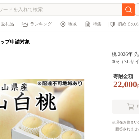
返礼品
ランキング
地域
特集
初めての
ップ申請対象
桃 2026年
00g（3L
中生種） も
ギフト 甘い
寄附金額
22,000
現在お住まい
贈答されませ