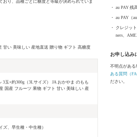
ており、品種ごとに糖度と等級が決められていま
「身近できめ
au PAY 残
健康で快適に
各世代の住み
au PAY
クレジットカ
ners、AM
産 甘い 美味しい 産地直送 贈り物 ギフト 高糖度
お申し込み
不明点がある
ある質問（FA
ださい。
 3玉×約300g（3Lサイズ） JA おかやま のもも
 国産 フルーツ 果物 ギフト 甘い 美味しい 産
Lサイズ、早生種・中生種）