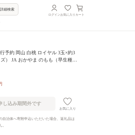
詳細検索
ログイン
お気に入り
カート
方
 先行予約 岡山 白桃 ロイヤル 3玉×約3
サイズ） JA おかやま のもも（早生種・
も モモ 岡山県産 国産 フルーツ 果物
 美味しい 産地直送 贈り物 高糖度
円
お気に入り
の自治体へ寄附申込いただいた場合、返礼品は
ん。