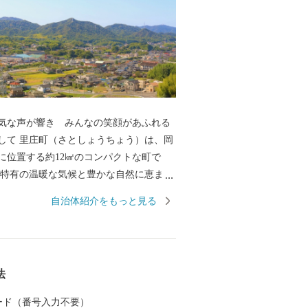
気な声が響き みんなの笑顔があふれる
して 里庄町（さとしょうちょう）は、岡
に位置する約12㎢のコンパクトな町で
海特有の温暖な気候と豊かな自然に恵ま
に町を彩る花々が、訪れる人の心を和ま
自治体紹介をもっと見る
 中でも教育、文化の振興に積極的に取り
は図書館や文化ホールといった県下でも
す。 コンパクトな町だからこ
あるまちづくりを続け、人口は過去３０
法
て、１０，０００人台をキープしていま
には、「子どもを産み育てやすい環境」、
 カード（番号入力不要）