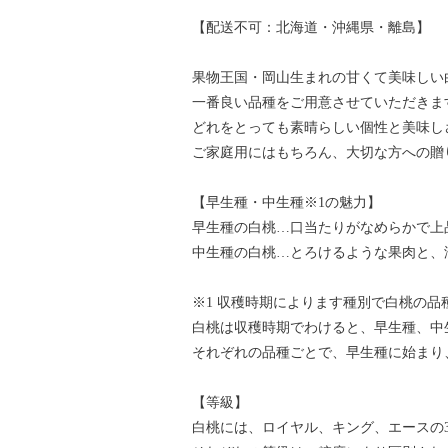
【配送不可：北海道・沖縄県・離島】
果物王国・岡山生まれの甘くて美味しい
一番良い品種をご用意させていただきま
どれをとっても素晴らしい個性と美味し
ご家庭用にはもちろん、大切な方への贈
【早生種・中生種※1の魅力】
早生種の白桃…口当たりがなめらかで上
中生種の白桃…とろけるような果肉と、
※1 収穫時期によります種別で白桃の品
白桃は収穫時期でわけると、早生種、中
それぞれの品種ごとで、早生種に始まり
【等級】
白桃には、ロイヤル、キング、エースの