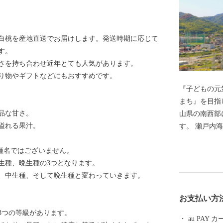
白桃を産地直送でお届けします。発送時期に応じて
す。
さを持ち合わせ近年とても人気があります。
り物やギフトなどにもおすすめです。
『子どもの元
まち』を目指
品な甘さ。
山県の南西部
溢れる果汁。
す。 瀬戸内
れ、四季折々
種名ではございません。
せています。
生種、晩生種の3つとなります。
組み、町内に
、中生種、そして晩生種と変わっていきます。
有数の施設が整っていま
そできる魅力
お支払い方
年以上に渡っ
3つの等級があります。
す。 里庄町
au PAY