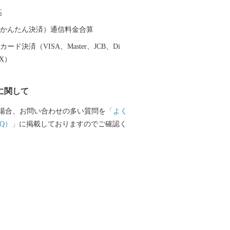
細かな行政サービス」、「年を重ねても
高
暮らせる」など子どもからお年寄りまで
やすさがそろっています。
（auかんたん決済）通信料金合算
ード決済（VISA、Master、JCB、Di
EX）
に関して
場合、お問い合わせの多い質問を
「よく
Q）」
に掲載しておりますのでご確認く