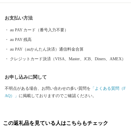
閣総理大臣賞を4回連続受賞いたしました。 豚肉は、養豚農家
各々が厳選した穀物に酵母、乳酸菌などを加えた飼料を与え、良
お支払い方法
質な肉質が特徴で多くのブランド豚が確立されています。 鶏肉
は、それぞれの銘柄に合わせて独自の飼料や飼育方法で生産され
au PAY カード（番号入力不要）
ています。 日本一の出荷額を誇る焼酎は、霧島山麓で育つサツマ
au PAY 残高
イモや地下深くからくみ上げられた清らかな水などを原料に作ら
れ、全国の愛飲家に愛されています。市内４つの蔵元が生み出
au PAY（auかんたん決済）通信料金合算
す、吟味を重ねた味わい深い個性的な焼酎は、たくさんの人たち
クレジットカード決済（VISA、Master、JCB、Diners、AMEX）
を魅了し続けています。 「MADE IN 都城」、つまり「都城産」
にこだわっています！
お申し込みに関して
不明点がある場合、お問い合わせの多い質問を
「よくある質問（F
AQ）」
に掲載しておりますのでご確認ください。
この返礼品を見ている人はこちらもチェック