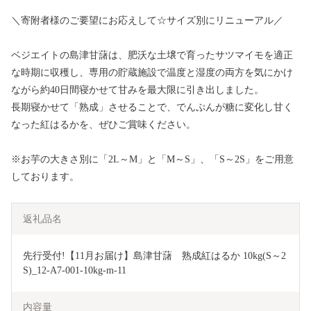
＼寄附者様のご要望にお応えして☆サイズ別にリニューアル／
ベジエイトの島津甘藷は、肥沃な土壌で育ったサツマイモを適正
な時期に収穫し、専用の貯蔵施設で温度と湿度の両方を気にかけ
ながら約40日間寝かせて甘みを最大限に引き出しました。
長期寝かせて「熟成」させることで、でんぷんが糖に変化し甘く
なった紅はるかを、ぜひご賞味ください。
※お芋の大きさ別に「2L～M」と「M～S」、「S～2S」をご用意
しております。
返礼品名
先行受付!【11月お届け】島津甘藷　熟成紅はるか 10kg(S～2
S)_12-A7-001-10kg-m-11
内容量