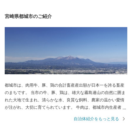
宮崎県都城市のご紹介
都城市は、肉用牛、豚、鶏の合計畜産産出額が日本一を誇る畜産
のまちです。 当市の牛、豚、鶏は、雄大な霧島連山の自然に囲ま
れた大地で生まれ、清らかな水、良質な飼料、農家の温かい愛情
が注がれ、大切に育てられています。 牛肉は、都城市内生産者の
努力のもと、きめ細やかな霜降りと色艶の良い柔らかい肉質が特
自治体紹介をもっと見る
徴です。 5年に一度和牛の日本一を決める「第12回全国和牛能力
共進会」(R4年10月)において、都城産の宮崎牛が最高賞である内