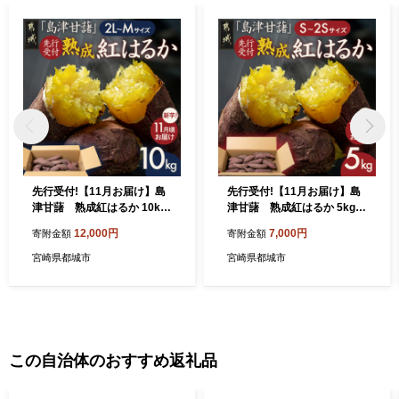
先行受付!【11月お届け】島
先行受付!【11月お届け】島
津甘藷 熟成紅はるか 10kg
津甘藷 熟成紅はるか 5kg(S
(2L～M)_12-A7-001-10kg-1
～2S)_LE-A7-001-5kg-m-11
12,000円
7,000円
寄附金額
寄附金額
1
宮崎県都城市
宮崎県都城市
この自治体のおすすめ返礼品