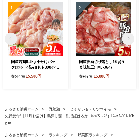
1
2
国産若鶏5.1kg 小分けパッ
国産豚肉切り落とし5Kg(う
ク!カット済み!(もも300g×5
ま味加工)_MJ-3647
P・むね300g×12P)_MJE-33
15,500円
15,000円
寄附金額
寄附金額
-007-N5100g
ふるさと納税ホーム
野菜類
じゃがいも・サツマイモ
先行受付!【11月お届け】島津甘藷 熟成紅はるか 10kg(S～2S)_12-A7-001-10k
g-m-11
ふるさと納税ホーム
ランキング
野菜類ランキング