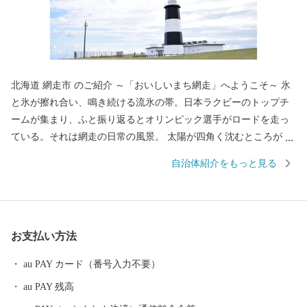
北海道 網走市 のご紹介 ～「おいしいまち網走」へようこそ～ 氷
と氷が擦れ合い、鳴き続ける流氷の帯。日本ラクビーのトップチ
ームが集まり、ふと振り返るとオリンピック選手がロードを走っ
ている。それは網走の日常の風景。 太陽が四角く沈むところが見
える能取岬。世界三大漁場を抱えるオホーツク海は、豊かな海の
自治体紹介をもっと見る
恵みをもたらしてくれる。何でも「おいしい」。大地の恵みも負
けていない。網走の秋の風景は、大麦の毛が風になびき、豊穣の
大地を約束してくれる。北海道の原風景がそこにある。 「おいし
いまち網走」をよろしくお願いします。
お支払い方法
au PAY カード（番号入力不要）
au PAY 残高