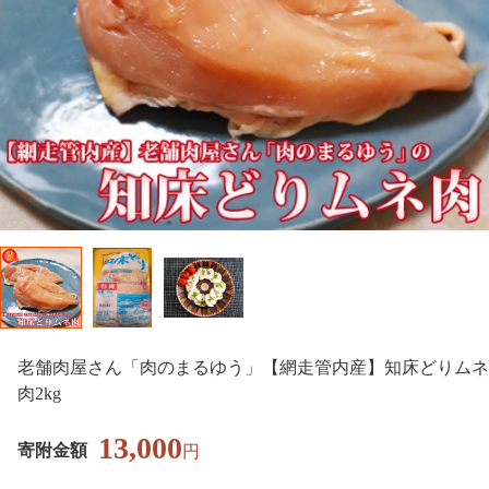
老舗肉屋さん「肉のまるゆう」【網走管内産】知床どりムネ
肉2kg
13,000
寄附金額
円