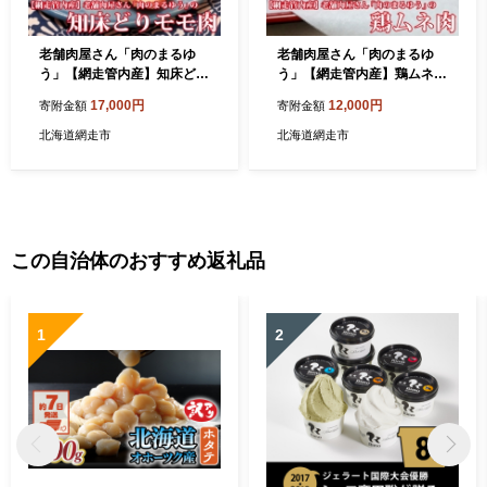
老舗肉屋さん「肉のまるゆ
老舗肉屋さん「肉のまるゆ
う」【網走管内産】知床どり
う」【網走管内産】鶏ムネ肉
モモ肉2kg
2kg
17,000円
12,000円
寄附金額
寄附金額
北海道網走市
北海道網走市
この自治体のおすすめ返礼品
1
2