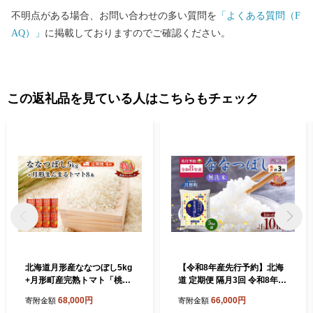
不明点がある場合、お問い合わせの多い質問を
「よくある質問（F
AQ）」
に掲載しておりますのでご確認ください。
この返礼品を見ている人はこちらもチェック
北海道月形産ななつぼし5kg
【令和8年産先行予約】北海
+月形町産完熟トマト「桃太
道 定期便 隔月3回 令和8年産
郎」使用『月形まんまるトマ
ななつぼし 無洗米 5kg×2袋
68,000円
66,000円
寄附金額
寄附金額
ト』8本 4ヵ月連続 定期便 お
特A 米 白米 ご飯 お米 ごはん