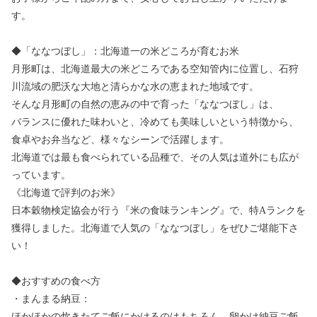
す。
◆「ななつぼし」：北海道一の米どころが育むお米
月形町は、北海道最大の米どころである空知管内に位置し、石狩
川流域の肥沃な大地と清らかな水の恵まれた地域です。
そんな月形町の自然の恵みの中で育った「ななつぼし」は、
バランスに優れた味わいと、冷めても美味しいという特徴から、
食卓やお弁当など、様々なシーンで活躍します。
北海道では最も食べられている品種で、その人気は道外にも広が
っています。
《北海道で評判のお米》
日本穀物検定協会が行う『米の食味ランキング』で、特Aランクを
獲得しました。北海道で人気の「ななつぼし」をぜひご堪能下さ
い！
◆おすすめの食べ方
・まんまる納豆：
ほかほかの炊きたてご飯にかけるのはもちろん、卵かけ納豆ご飯