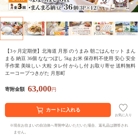
【3ヶ月定期便】北海道 月形 のうまみ 朝ごはんセット まん
まる 納豆 36個 ななつぼし 5kg お米 保存料不使用 安心 安全
手作業 美味しい 大粒 タレ付 からし付 お取り寄せ 送料無料
エーコープつきがた 月形町
63,000
寄附金額
円
お気に入り
現在お住まいの自治体へ寄附申込いただいた場合、返礼品は贈答され
ません。