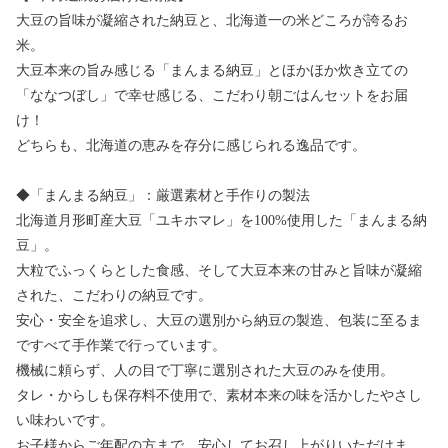
大豆の旨味が凝縮された納豆と、北海道一の米どころが誇るお
米。
大豆本来の旨み感じる「まんまる納豆」とほかほか炊き立ての
「ななつぼし」で幸せ感じる、こだわり朝ごはんセットをお届
け！
どちらも、北海道の恵みを存分に感じられる逸品です。
◆「まんまる納豆」：厳選素材と手作りの製法
北海道月形町産大豆「ユキホマレ」を100%使用した「まんまる納
豆」。
大粒でふっくらとした食感、そして大豆本来の甘みと旨味が凝縮
された、こだわりの納豆です。
安心・安全を追求し、大豆の選別から納豆の製造、包装に至るま
ですべて手作業で行っています。
機械に頼らず、人の目で丁寧に選別された大豆のみを使用。
タレ・からしも保存料不使用で、素材本来の味を活かしたやさし
い味わいです。
お子様からご年配の方まで、安心してお召し上がりいただけま