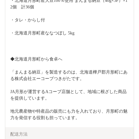
・北海道月形町産大豆100％使用 まんまる納豆（40g×3P）×1
2個　計36個
・タレ・からし付
・北海道月形町産ななつぼし 5kg
◆北海道月形町から食卓へ
「まんまる納豆」を製造するのは、北海道樺戸郡月形町にあ
る株式会社エーコープつきがたです。
JA月形が運営するAコープ店舗として、地域に根ざした商品
を提供しています。
地元農産物や特産品の販売にも力を入れており、月形町の魅
力を発信する役割も担っています。
配送方法