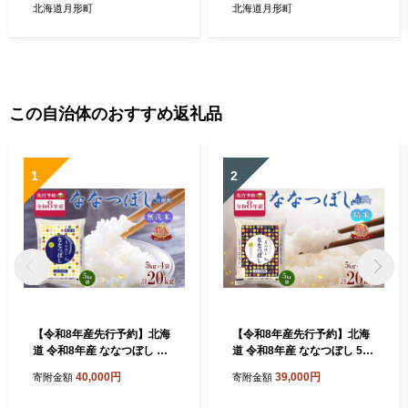
米 果汁飲料 野菜飲料 トマト
国産 ブランド米 時短 便利 常
北海道月形町
北海道月形町
ジュース
温 お取り寄せ 産地直送 送料
無料 月形
この自治体のおすすめ返礼品
1
2
【令和8年産先行予約】北海
【令和8年産先行予約】北海
道 令和8年産 ななつぼし 無
道 令和8年産 ななつぼし 5kg
洗米 5kg×4袋 計20kg 特A 米
×4袋 計20kg 特A 精米 米 白
40,000円
39,000円
寄附金額
寄附金額
白米 ご飯 お米 ごはん 国産
米 ご飯 お米 ごはん 国産 ブ
ブランド米 時短 便利 常温 お
ランド米 おにぎり ふっくら