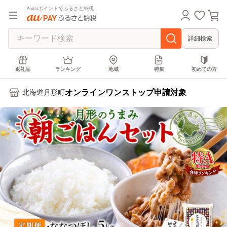
Pontaポイントでふるさと納税
詳細検索
返礼品
ランキング
地域
特集
初めての方
オンラインワンストップ申請対象
北海道月形町