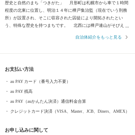
歴史と自然のまち「つきがた」 月形町は札幌市から車で１時間
程度の北東に位置し、明治１４年に樺戸集治監（現在でいう刑務
所）が設置され、そこに収容された囚徒により開拓されたとい
う、特殊な歴史を持つまちです。 北西には樺戸連山がそびえ、
南東には大きな石狩川が流れ、その間に田園風景が広がります。
自治体紹介をもっと見る
石狩川がもたらす肥沃な大地のおかげで稲作を中心にメロン、ス
イカ、トマトなどの果菜、花き栽培も盛んです。 ふるさと納税
で月形町を応援してくださった方へ、月形町自慢の品を堪能して
いただきたいと思います。
お支払い方法
au PAY カード（番号入力不要）
au PAY 残高
au PAY（auかんたん決済）通信料金合算
クレジットカード決済（VISA、Master、JCB、Diners、AMEX）
お申し込みに関して