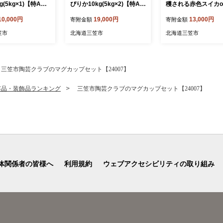
g(5kg×1)【特Aラ
ぴりか10kg(5kg×2)【特Aラ
穫される赤色スイカo
・食味鑑定士監修
ンク】米・食味鑑定士監修
スイカ2～4玉(約9kg)
10,000円
19,000円
13,000円
寄附金額
寄附金額
発送＞【160660
＜最短翌日発送＞【160612
49】
0】
笠市
北海道三笠市
北海道三笠市
三笠市陶芸クラブのマグカップセット【24007】
芸品・装飾品ランキング
三笠市陶芸クラブのマグカップセット【24007】
体関係者の皆様へ
利用規約
ウェブアクセシビリティの取り組み