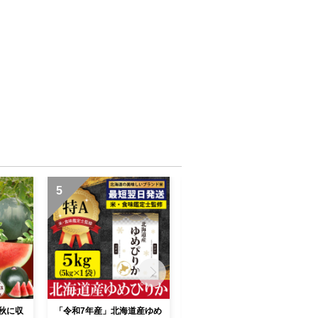
5
6
》秋に収
「令和7年産」北海道産ゆめ
名前がないパン屋の「三笠