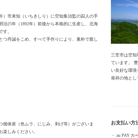
82年）市来知（いちきしり）に空知集治監の囚人の手
治25年（1892年）前後から本格的に生産し、北海
です。
とつ丹誠をこめ、すべて手作りにより、素朴で親し
三笠市は空知
ています。 
い良好な環境
発祥の地とし
た、「エゾミ
とした多くの
域と言われ、
つに認定され
ら炭鉱まちと
お支払い方
つ個体差（色ムラ、にじみ、剥げ等）がございま
気軽に楽しむ
お楽しみください。
化として北海
au PAY