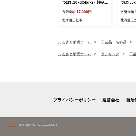
つぼし10kg(5kg×2)【特Aラ
つぼし5k
ンク】米・食味鑑定士監修
ンク】米
17,000円
寄附金額
寄附金額
＜最短翌日発送＞【160601
＜最短翌日
8】
8】
北海道三笠市
北海道三
ふるさと納税ホーム
工芸品・装飾品
ふるさと納税ホーム
ランキング
工
プライバシーポリシー
運営会社
自治
© 2016 KDDI/au Commerce & Life, Inc.