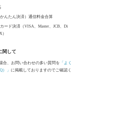
（やぐら）、その周りを幾重にも囲んで
高
観。誰でもその輪に入ることが出来ま
13日～15日に行われる北海盆踊り大会の最
（auかんたん決済）通信料金合算
花火大会も開催。約600発の花火を櫓越し
ード決済（VISA、Master、JCB、Di
ができます。 「日本一安心して誰もが住
EX）
ち」を掲げて、移住定住・子育て支援策
など、魅力・活気あふれるまちです。
に関して
場合、お問い合わせの多い質問を
「よく
Q）」
に掲載しておりますのでご確認く