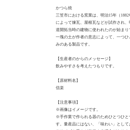
かつら焼
三笠市における窯業は、明治15年（18
によって煉瓦、屋根瓦などが試作され、明
道開拓当時の建物に使われたのが始まり
一塊の土が作者の意志によって、一つひ
みのある製品です。
【生産者のからのメッセージ】
飲みやすさを考えたつもりです。
【原材料名】
信楽
【注意事項】
※画像はイメージです。
※手作業で作られる器のためひとつひと
す。量産品にはない、「味わい」として