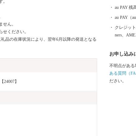
す。
く組まれた櫓
au PAY 残
踊る様子は壮
。
す。毎年8月
au PAY
ません。
終日には納涼
クレジットカ
らせください。
に眺めること
ners、AM
返礼品の在庫状況により、翌年6月以降の発送となる
み続けたいま
に力を入れる
お申し込み
不明点がある
ある質問（FA
ださい。