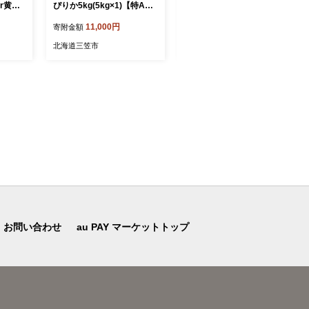
r黄色
ぴりか5kg(5kg×1)【特Aラ
のコーンパン（6個）」【2
【011
ンク】米・食味鑑定士監修
2007】
11,000円
10,000円
寄附金額
寄附金額
＜最短翌日発送＞【160650
8】
北海道三笠市
北海道三笠市
お問い合わせ
au PAY マーケットトップ