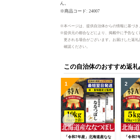
ん。
※商品コード: 24007
本ページは、提供自治体からの情報に基づき
提供元の都合などにより、掲載中に予告なく
更される場合がございます。お届けした返礼
確認ください。
この自治体のおすすめ返礼
1
2
「令和7年産」北海道産なな
「令和7