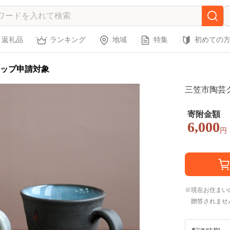
返礼品
ランキング
地域
特集
初めての
ップ申請対象
三笠市陶芸ク
寄附金額
6,000
円
現在お住まい
贈答されませ