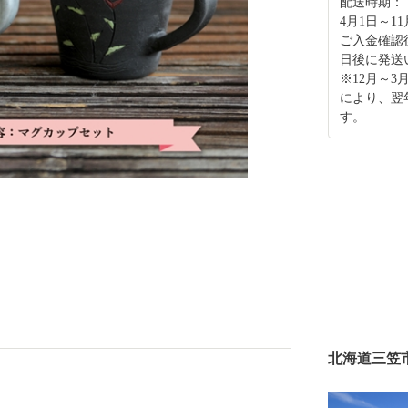
配送時期：
4月1日～1
ご入金確認
日後に発送
※12月～
により、翌
す。
北海道三笠