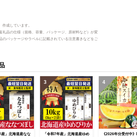
、作成しています。
返礼品の仕様（規格、容量、パッケージ、原材料など）が変
品のパッケージやラベルに記載されている注意書きなどをご
品
3
4
年産」北海道産なな
「令和7年産」北海道産ゆめ
《2026年分受付中