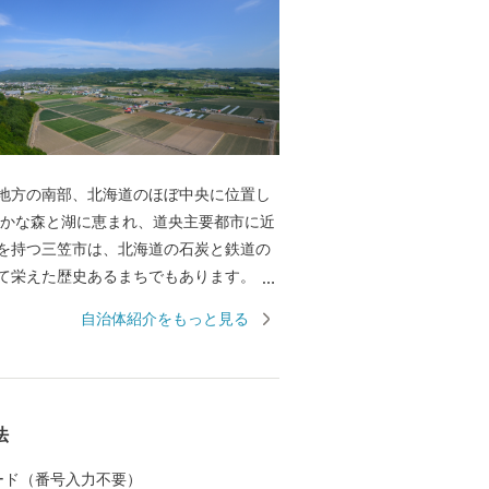
地方の南部、北海道のほぼ中央に位置し
豊かな森と湖に恵まれ、道央主要都市に近
を持つ三笠市は、北海道の石炭と鉄道の
て栄えた歴史あるまちでもあります。 ま
カサリュウ」「アンモナイト」をはじめ
自治体紹介をもっと見る
化石を産出する、地質学的にも重要な地
平成25年9月には『日本ジオパーク』の一
、アンモナイトが海を泳いでいた太古か
して栄えた現在まで、一億年時間旅行を
法
ことができます。 三笠の盆踊りは無形文
道遺産にも登録され、伝統的に三層に高
 カード（番号入力不要）