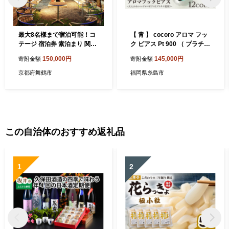
最大8名様まで宿泊可能！コ
【 青 】 cocoro アロマ フッ
テージ 宿泊券 素泊まり 関西
ク ピアス Pt 900 （ プラチナ
京都 舞鶴 宿泊 1泊 観光 レジ
） 《糸島》【タビノキセ
150,000円
145,000円
寄附金額
寄附金額
ャー
キ】 [ADB020-6]
京都府舞鶴市
福岡県糸島市
この自治体のおすすめ返礼品
1
2