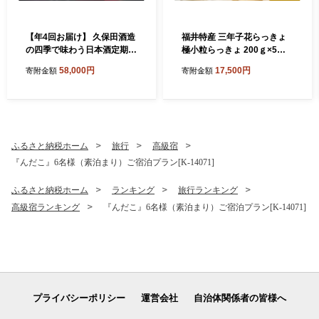
【年4回お届け】 久保田酒造
福井特産 三年子花らっきょ
の四季で味わう日本酒定期便
極小粒らっきょ 200ｇ×5袋
～特製おちょこのオマケ付き
化学調味料不使用 『こだわ
58,000円
17,500円
寄附金額
寄附金額
～ 定期便 純米吟醸 純米原酒
りの三年掘り栽培』 希少 漬
純米吟醸生貯蔵原酒 純米無
け 国産 漬け物 お漬物 ラッキ
濾過生原酒 本醸造 飲み比べ
ョウ らっきょう [A-0708]
セット 詰合せ 地酒 日本酒 お
酒 酒 アルコール 米どころ 冷
蔵保存 ギフト 贈り物 贈答 [E
ふるさと納税ホーム
旅行
高級宿
-1302]
『んだこ』6名様（素泊まり）ご宿泊プラン[K-14071]
ふるさと納税ホーム
ランキング
旅行ランキング
高級宿ランキング
『んだこ』6名様（素泊まり）ご宿泊プラン[K-14071]
プライバシーポリシー
運営会社
自治体関係者の皆様へ