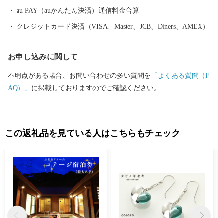
景勝地「東尋坊」に代表される海岸線や現存十二天守として知ら
au PAY（auかんたん決済）通信料金合算
れる「丸岡城」などを有することでも有名です。 心から笑顔にな
クレジットカード決済（VISA、Master、JCB、Diners、AMEX）
れるまち坂井市へのご支援のほどよろしくお願いします。 〈プラ
イバシーポリシー（個人情報保護方針）について〉 お客様からい
お申し込みに関して
ただいた個人情報は、坂井市が責任をもって管理し、関係法令で
定められた場合を除き、第三者に譲渡したり、提供したりするこ
不明点がある場合、お問い合わせの多い質問を
「よくある質問（F
とはございません。なお、お客様からいただいた個人情報は、商
AQ）」
に掲載しておりますのでご確認ください。
品の発送、事務連絡、いただいたふるさと納税の使い道に関する
報告、坂井市が主催・出展するふるさと納税関連イベント情報の
提供及び坂井市のふるさと納税に関する情報提供のために使用さ
せていただき、その手段として、電子メールの配信やパンフレッ
この返礼品を見ている人はこちらもチェック
ト等の資料の郵送をさせていただくことがあります。 御不明な点
や、電子メールの配信又は資料の郵送停止等のご希望がございま
したら、ふるさと納税担当(furusato_tax@city.fukui-sakai.lg.jp)まで
ご連絡ください。