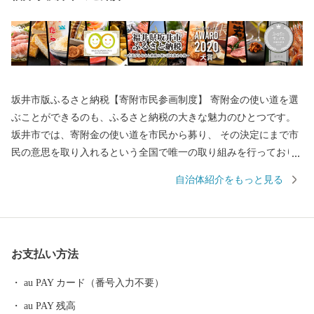
坂井市版ふるさと納税【寄附市民参画制度】 寄附金の使い道を選
ぶことができるのも、ふるさと納税の大きな魅力のひとつです。
坂井市では、寄附金の使い道を市民から募り、 その決定にまで市
民の意思を取り入れるという全国で唯一の取り組みを行っており
ます。 返礼品を選ぶときのように、ワクワクしながら寄附金の使
自治体紹介をもっと見る
い道を選んでみませんか？ 寄附金の使い道を考えることは、あな
たの好きな”ふるさと”を元気にする第一歩になるかもしれませ
ん。 【福井県坂井市のプロフィール】 坂井市は福井県の北部に位
置し、県内随一の穀倉地帯である坂井平野が広がる”コシヒカリの
お支払い方法
ふるさと”です！(同市丸岡町はコシヒカリ開発者 石墨博士の故郷
です。) その他、若狭牛、甘えび、越前がに、花らっきょう、越前
au PAY カード（番号入力不要）
そば、油揚げなど豊かな食に恵まれており、地場産業である越前
au PAY 残高
織による織マークは国内シェアの80％を占めております。 また、