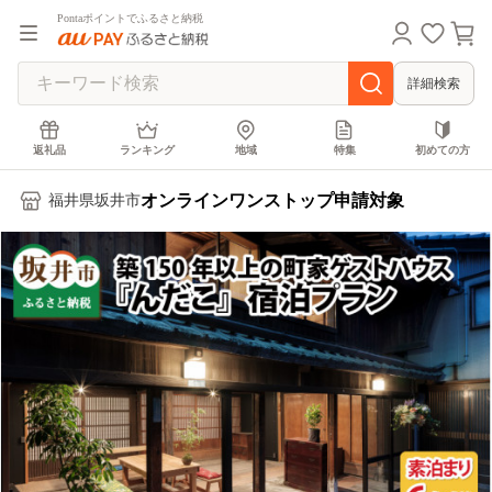
Pontaポイントでふるさと納税
詳細検索
返礼品
ランキング
地域
特集
初めての方
オンラインワンストップ申請対象
福井県坂井市