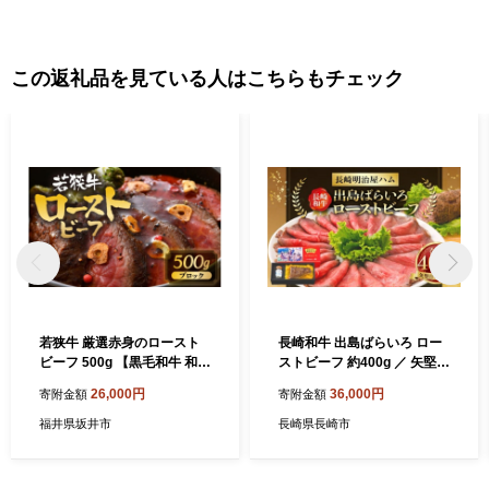
報告、坂井市が主催・出展するふるさと納税関連イベント情報の
提供及び坂井市のふるさと納税に関する情報提供のために使用さ
せていただき、その手段として、電子メールの配信やパンフレッ
この返礼品を見ている人はこちらもチェック
ト等の資料の郵送をさせていただくことがあります。 御不明な点
や、電子メールの配信又は資料の郵送停止等のご希望がございま
したら、ふるさと納税担当(furusato_tax@city.fukui-sakai.lg.jp)まで
ご連絡ください。
若狭牛 厳選赤身のロースト
長崎和牛 出島ばらいろ ロー
ビーフ 500g 【黒毛和牛 和牛
ストビーフ 約400g ／ 矢堅目
国産牛 赤身 ブロック 牛肉 肉
の塩50g付 和牛 牛肉 肉 お肉
26,000円
36,000円
寄附金額
寄附金額
牛 ロースト ビーフ 国産】 [B
冷凍 惣菜 お取り寄せ グルメ
-1805]
国産 加工品 長崎県 長崎市
福井県坂井市
長崎県長崎市