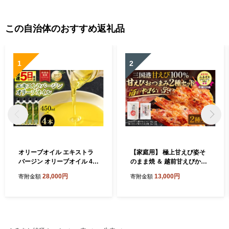
この自治体のおすすめ返礼品
1
2
オリーブオイル エキストラ
【家庭用】 極上甘えび姿そ
バージン オリーブオイル 45
のまま焼 ＆ 越前甘えびから
0ml × 4本セット (1.8L) 化粧
揚げせんべいセット [A-780
28,000円
13,000円
寄附金額
寄附金額
箱入り 料理長監修の絶妙ブ
6]
レンド！サラダもアヒージョ
もこれ一本！香り豊か 万能
オイル 油 あぶら 食用油 万能
調味料 オリーブ油 エクスト
ラバージン 日用品 便利 セッ