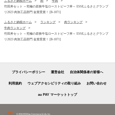
ふるさと納税ホーム
肉
牛肉
ト 贈答 贈り物 [B-20503]
竹田丼セット ～究極の若狭牛塩ローストビーフ丼～ ESSEふるさとグランプ
リ2023 肉加工品部門 金賞受賞！ [B-1871]
ふるさと納税ホーム
ランキング
肉ランキング
牛肉ランキング
竹田丼セット ～究極の若狭牛塩ローストビーフ丼～ ESSEふるさとグランプ
リ2023 肉加工品部門 金賞受賞！ [B-1871]
プライバシーポリシー
運営会社
自治体関係者の皆様へ
利用規約
ウェブアクセシビリティの取り組み
お問い合わせ
au PAY マーケットトップ
© 2016 KDDI/au Commerce & Life, Inc.