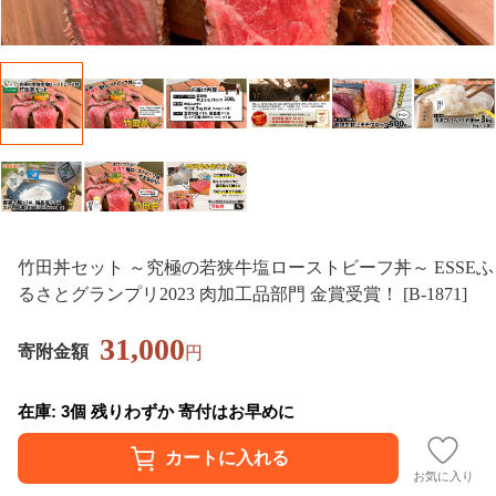
竹田丼セット ～究極の若狭牛塩ローストビーフ丼～ ESSEふ
るさとグランプリ2023 肉加工品部門 金賞受賞！ [B-1871]
31,000
寄附金額
円
在庫: 3個 残りわずか 寄付はお早めに
お気に入り