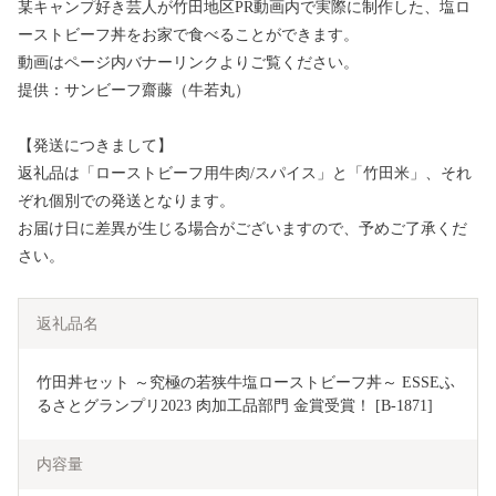
某キャンプ好き芸人が竹田地区PR動画内で実際に制作した、塩ロ
ーストビーフ丼をお家で食べることができます。
動画はページ内バナーリンクよりご覧ください。
提供：サンビーフ齋藤（牛若丸）
【発送につきまして】
返礼品は「ローストビーフ用牛肉/スパイス」と「竹田米」、それ
ぞれ個別での発送となります。
お届け日に差異が生じる場合がございますので、予めご了承くだ
さい。
返礼品名
竹田丼セット ～究極の若狭牛塩ローストビーフ丼～ ESSEふ
るさとグランプリ2023 肉加工品部門 金賞受賞！ [B-1871]
内容量