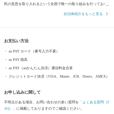
民の意思を取り入れるという全国で唯一の取り組みを行っており
ます。 返礼品を選ぶときのように、ワクワクしながら寄附金の使
自治体紹介をもっと見る
い道を選んでみませんか？ 寄附金の使い道を考えることは、あな
たの好きな”ふるさと”を元気にする第一歩になるかもしれませ
ん。 【福井県坂井市のプロフィール】 坂井市は福井県の北部に位
置し、県内随一の穀倉地帯である坂井平野が広がる”コシヒカリの
お支払い方法
ふるさと”です！(同市丸岡町はコシヒカリ開発者 石墨博士の故郷
です。) その他、若狭牛、甘えび、越前がに、花らっきょう、越前
au PAY カード（番号入力不要）
そば、油揚げなど豊かな食に恵まれており、地場産業である越前
au PAY 残高
織による織マークは国内シェアの80％を占めております。 また、
景勝地「東尋坊」に代表される海岸線や現存十二天守として知ら
au PAY（auかんたん決済）通信料金合算
れる「丸岡城」などを有することでも有名です。 心から笑顔にな
クレジットカード決済（VISA、Master、JCB、Diners、AMEX）
れるまち坂井市へのご支援のほどよろしくお願いします。 〈プラ
イバシーポリシー（個人情報保護方針）について〉 お客様からい
お申し込みに関して
ただいた個人情報は、坂井市が責任をもって管理し、関係法令で
定められた場合を除き、第三者に譲渡したり、提供したりするこ
不明点がある場合、お問い合わせの多い質問を
「よくある質問（F
とはございません。なお、お客様からいただいた個人情報は、商
AQ）」
に掲載しておりますのでご確認ください。
品の発送、事務連絡、いただいたふるさと納税の使い道に関する