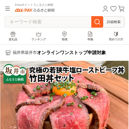
Pontaポイントでふるさと納税
詳細検索
返礼品
ランキング
地域
特集
初めての方
オンラインワンストップ申請対象
福井県坂井市