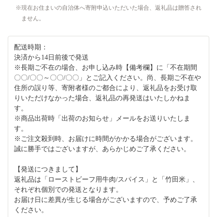
現在お住まいの自治体へ寄附申込いただいた場合、返礼品は贈答され
ません。
配送時期：
決済から14日前後で発送
※長期ご不在の場合、お申し込み時【備考欄】に「不在期間
〇〇/〇〇～〇〇/〇〇」とご記入ください。尚、長期ご不在や
住所の誤り等、寄附者様のご都合により、返礼品をお受け取
りいただけなかった場合、返礼品の再発送はいたしかねま
す。
※商品出荷時「出荷のお知らせ」メールをお送りいたしま
す。
※ご注文殺到時、お届けに時間がかかる場合がございます。
誠に勝手ではございますが、あらかじめご了承ください。
【発送につきまして】
返礼品は「ローストビーフ用牛肉/スパイス」と「竹田米」、
それぞれ個別での発送となります。
お届け日に差異が生じる場合がございますので、予めご了承
ください。