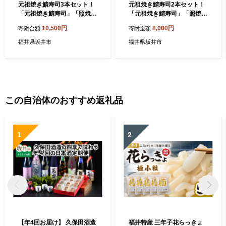
元祖焼き鯖寿司3本セット！
元祖焼き鯖寿司2本セット！
「元祖焼き鯖寿司」「照焼き
「元祖焼き鯖寿司」「照焼き
鯖寿司」「焼き鯖めんたい寿
鯖寿司」 ～家族が喜ぶ手土
10,500円
8,000円
寄附金額
寄附金額
司」 ～家族が喜ぶ手土産～
産～ 【名物 ジューシー 焼き
【名物 ジューシー 焼きさば
さば 押し寿司 さば寿司 すし
福井県坂井市
福井県坂井市
押し寿司 さば寿司 すし こし
こしひかり 贈答 ギフト お土
ひかり 贈答 ギフト お土産 大
産 大人気 食べ比べ】 [A-056
人気 食べ比べ】 [A-0576]
8]
この自治体のおすすめ返礼品
1
2
【年4回お届け】 久保田酒造
福井特産 三年子花らっきょ