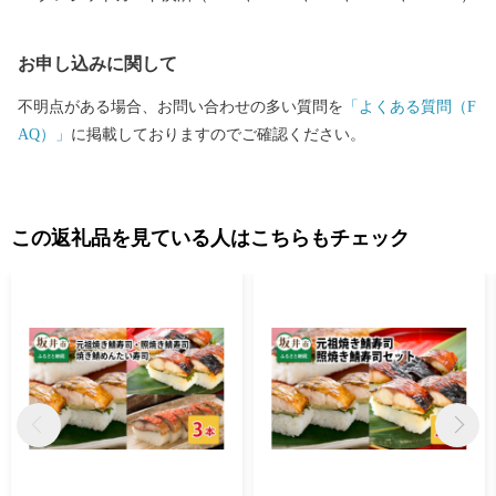
れるまち坂井市へのご支援のほどよろしくお願いします。 〈プラ
イバシーポリシー（個人情報保護方針）について〉 お客様からい
お申し込みに関して
ただいた個人情報は、坂井市が責任をもって管理し、関係法令で
定められた場合を除き、第三者に譲渡したり、提供したりするこ
不明点がある場合、お問い合わせの多い質問を
「よくある質問（F
とはございません。なお、お客様からいただいた個人情報は、商
AQ）」
に掲載しておりますのでご確認ください。
品の発送、事務連絡、いただいたふるさと納税の使い道に関する
報告、坂井市が主催・出展するふるさと納税関連イベント情報の
提供及び坂井市のふるさと納税に関する情報提供のために使用さ
せていただき、その手段として、電子メールの配信やパンフレッ
この返礼品を見ている人はこちらもチェック
ト等の資料の郵送をさせていただくことがあります。 御不明な点
や、電子メールの配信又は資料の郵送停止等のご希望がございま
したら、ふるさと納税担当(furusato_tax@city.fukui-sakai.lg.jp)まで
ご連絡ください。