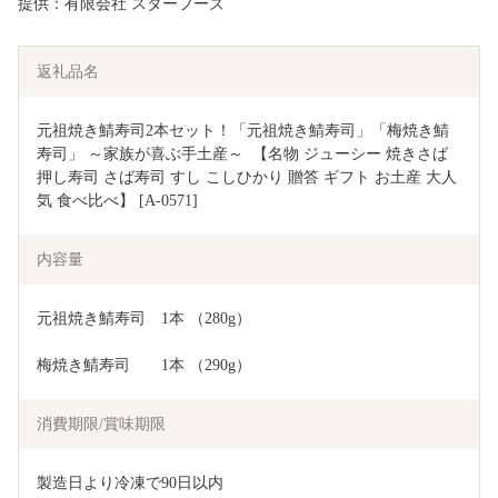
提供：有限会社 スターフーズ
返礼品名
元祖焼き鯖寿司2本セット！「元祖焼き鯖寿司」「梅焼き鯖
寿司」 ～家族が喜ぶ手土産～  【名物 ジューシー 焼きさば 
押し寿司 さば寿司 すし こしひかり 贈答 ギフト お土産 大人
気 食べ比べ】 [A-0571]
内容量
元祖焼き鯖寿司　1本 （280g）
梅焼き鯖寿司　　1本 （290g）
消費期限/賞味期限
製造日より冷凍で90日以内