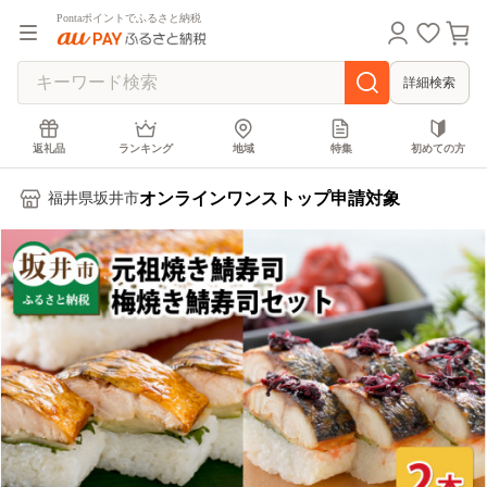
Pontaポイントでふるさと納税
詳細検索
返礼品
ランキング
地域
特集
初めての方
オンラインワンストップ申請対象
福井県坂井市