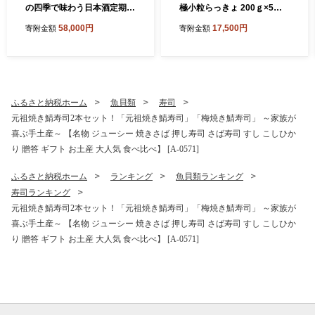
の四季で味わう日本酒定期便
極小粒らっきょ 200ｇ×5袋
～特製おちょこのオマケ付き
化学調味料不使用 『こだわ
58,000円
17,500円
寄附金額
寄附金額
～ 定期便 純米吟醸 純米原酒
りの三年掘り栽培』 希少 漬
純米吟醸生貯蔵原酒 純米無
け 国産 漬け物 お漬物 ラッキ
濾過生原酒 本醸造 飲み比べ
ョウ らっきょう [A-0708]
セット 詰合せ 地酒 日本酒 お
酒 酒 アルコール 米どころ 冷
蔵保存 ギフト 贈り物 贈答 [E
ふるさと納税ホーム
魚貝類
寿司
-1302]
元祖焼き鯖寿司2本セット！「元祖焼き鯖寿司」「梅焼き鯖寿司」 ～家族が
喜ぶ手土産～ 【名物 ジューシー 焼きさば 押し寿司 さば寿司 すし こしひか
り 贈答 ギフト お土産 大人気 食べ比べ】 [A-0571]
ふるさと納税ホーム
ランキング
魚貝類ランキング
寿司ランキング
元祖焼き鯖寿司2本セット！「元祖焼き鯖寿司」「梅焼き鯖寿司」 ～家族が
喜ぶ手土産～ 【名物 ジューシー 焼きさば 押し寿司 さば寿司 すし こしひか
り 贈答 ギフト お土産 大人気 食べ比べ】 [A-0571]