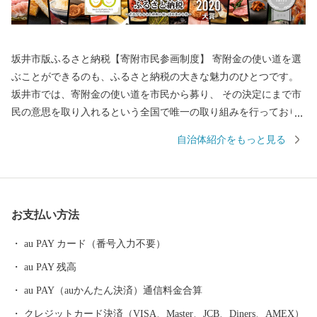
坂井市版ふるさと納税【寄附市民参画制度】 寄附金の使い道を選
ぶことができるのも、ふるさと納税の大きな魅力のひとつです。
坂井市では、寄附金の使い道を市民から募り、 その決定にまで市
民の意思を取り入れるという全国で唯一の取り組みを行っており
ます。 返礼品を選ぶときのように、ワクワクしながら寄附金の使
自治体紹介をもっと見る
い道を選んでみませんか？ 寄附金の使い道を考えることは、あな
たの好きな”ふるさと”を元気にする第一歩になるかもしれませ
ん。 【福井県坂井市のプロフィール】 坂井市は福井県の北部に位
置し、県内随一の穀倉地帯である坂井平野が広がる”コシヒカリの
お支払い方法
ふるさと”です！(同市丸岡町はコシヒカリ開発者 石墨博士の故郷
です。) その他、若狭牛、甘えび、越前がに、花らっきょう、越前
au PAY カード（番号入力不要）
そば、油揚げなど豊かな食に恵まれており、地場産業である越前
au PAY 残高
織による織マークは国内シェアの80％を占めております。 また、
景勝地「東尋坊」に代表される海岸線や現存十二天守として知ら
au PAY（auかんたん決済）通信料金合算
れる「丸岡城」などを有することでも有名です。 心から笑顔にな
クレジットカード決済（VISA、Master、JCB、Diners、AMEX）