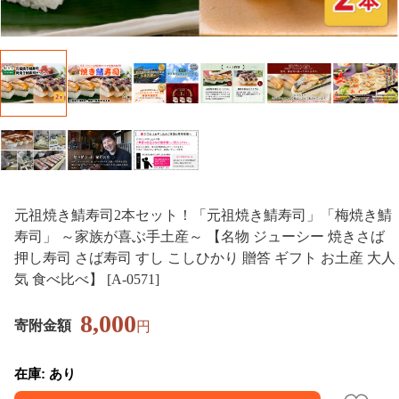
元祖焼き鯖寿司2本セット！「元祖焼き鯖寿司」「梅焼き鯖
寿司」 ～家族が喜ぶ手土産～ 【名物 ジューシー 焼きさば
押し寿司 さば寿司 すし こしひかり 贈答 ギフト お土産 大人
気 食べ比べ】 [A-0571]
8,000
寄附金額
円
在庫: あり