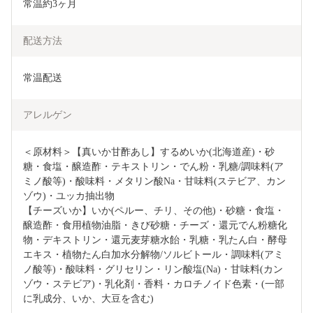
常温約3ヶ月
配送方法
常温配送
アレルゲン
＜原材料＞【真いか甘酢あし】するめいか(北海道産)・砂
糖・食塩・醸造酢・テキストリン・でん粉・乳糖/調味料(ア
ミノ酸等)・酸味料・メタリン酸Na・甘味料(ステビア、カン
ゾウ)・ユッカ抽出物

【チーズいか】いか(ペルー、チリ、その他)・砂糖・食塩・
醸造酢・食用植物油脂・きび砂糖・チーズ・還元でん粉糖化
物・デキストリン・還元麦芽糖水飴・乳糖・乳たん白・酵母
エキス・植物たん白加水分解物/ソルビトール・調味料(アミ
ノ酸等)・酸味料・グリセリン・リン酸塩(Na)・甘味料(カン
ゾウ・ステビア)・乳化剤・香料・カロチノイド色素・(一部
に乳成分、いか、大豆を含む)