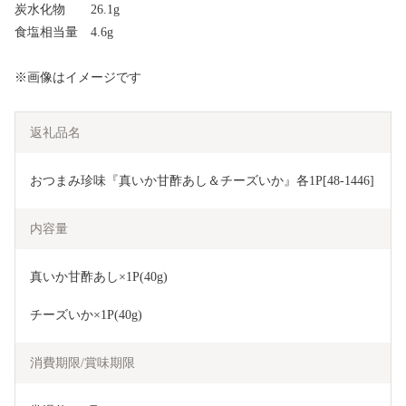
炭水化物 26.1g
食塩相当量 4.6g
※画像はイメージです
返礼品名
おつまみ珍味『真いか甘酢あし＆チーズいか』各1P[48-1446]
内容量
真いか甘酢あし×1P(40g)
チーズいか×1P(40g)
消費期限/賞味期限