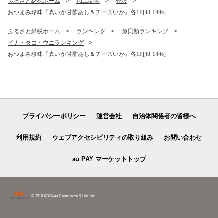
ふるさと納税ホーム
加工品等
乾物
おつまみ珍味『真いか甘酢あし＆チーズいか』各1P[48-1446]
ふるさと納税ホーム
ランキング
魚貝類ランキング
イカ・タコ・ウニランキング
おつまみ珍味『真いか甘酢あし＆チーズいか』各1P[48-1446]
プライバシーポリシー
運営会社
自治体関係者の皆様へ
利用規約
ウェブアクセシビリティの取り組み
お問い合わせ
au PAY マーケットトップ
© 2016 KDDI/au Commerce & Life, Inc.