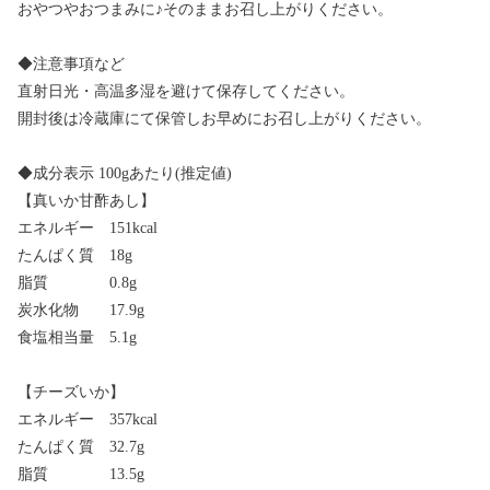
おやつやおつまみに♪そのままお召し上がりください。
◆注意事項など
直射日光・高温多湿を避けて保存してください。
開封後は冷蔵庫にて保管しお早めにお召し上がりください。
◆成分表示 100gあたり(推定値)
【真いか甘酢あし】
エネルギー 151kcal
たんぱく質 18g
脂質 0.8g
炭水化物 17.9g
食塩相当量 5.1g
【チーズいか】
エネルギー 357kcal
たんぱく質 32.7g
脂質 13.5g