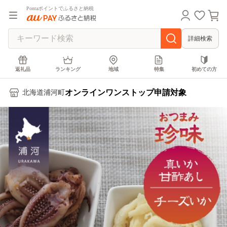
Pontaポイントでふるさと納税
詳細検索
返礼品
ランキング
地域
特集
初めての方
オンラインワンストップ申請対象
北海道浦河町