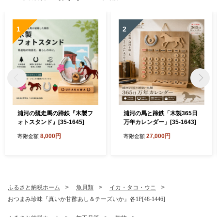
1
2
浦河の競走馬の蹄鉄『木製フ
浦河の馬と蹄鉄「木製365日
ォトスタンド』[35-1645]
万年カレンダー」[35-1643]
8,000円
27,000円
寄附金額
寄附金額
ふるさと納税ホーム
魚貝類
イカ・タコ・ウニ
おつまみ珍味『真いか甘酢あし＆チーズいか』各1P[48-1446]