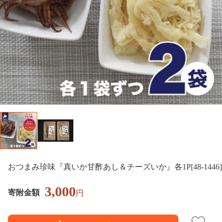
おつまみ珍味『真いか甘酢あし＆チーズいか』各1P[48-1446]
3,000
寄附金額
円