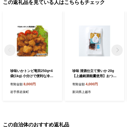
この返礼品を見ている人はこちらもチェック
珍味いかトンビ竜田250g×4
珍味 清酒仕立て蛍いか 20g
袋(1kg) 小分けで便利な冷凍
【上越銘酒能鷹使用】おつま
おつまみ【1600668】
み つまみ ホタルイカ 常温 新
8,000円
4,000円
寄附金額
寄附金額
潟 上越 西沢珍味販売
岩手県岩泉町
新潟県上越市
この自治体のおすすめ返礼品