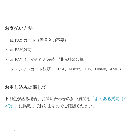
力を入れ、町内の乗馬施設では、子どもからお年寄りまで、さら
に近年は障がい者乗馬にも取り組み、誰もが馬とふれあう環境が
整っています。ぜひとも、「ふるさと納税」というかたちで、ま
ちづくりや人づくりを応援していただき、「ふるさと浦河」の魅
お支払い方法
力にふれていただければ幸いです。
au PAY カード（番号入力不要）
au PAY 残高
au PAY（auかんたん決済）通信料金合算
クレジットカード決済（VISA、Master、JCB、Diners、AMEX）
お申し込みに関して
不明点がある場合、お問い合わせの多い質問を
「よくある質問（F
AQ）」
に掲載しておりますのでご確認ください。