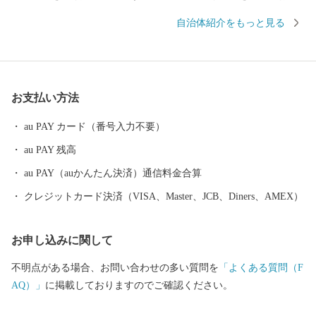
ます。 返礼品を選ぶときのように、ワクワクしながら寄附金の使
自治体紹介をもっと見る
い道を選んでみませんか？ 寄附金の使い道を考えることは、あな
たの好きな”ふるさと”を元気にする第一歩になるかもしれませ
ん。 【福井県坂井市のプロフィール】 坂井市は福井県の北部に位
置し、県内随一の穀倉地帯である坂井平野が広がる”コシヒカリの
お支払い方法
ふるさと”です！(同市丸岡町はコシヒカリ開発者 石墨博士の故郷
です。) その他、若狭牛、甘えび、越前がに、花らっきょう、越前
au PAY カード（番号入力不要）
そば、油揚げなど豊かな食に恵まれており、地場産業である越前
au PAY 残高
織による織マークは国内シェアの80％を占めております。 また、
景勝地「東尋坊」に代表される海岸線や現存十二天守として知ら
au PAY（auかんたん決済）通信料金合算
れる「丸岡城」などを有することでも有名です。 心から笑顔にな
クレジットカード決済（VISA、Master、JCB、Diners、AMEX）
れるまち坂井市へのご支援のほどよろしくお願いします。 〈プラ
イバシーポリシー（個人情報保護方針）について〉 お客様からい
お申し込みに関して
ただいた個人情報は、坂井市が責任をもって管理し、関係法令で
定められた場合を除き、第三者に譲渡したり、提供したりするこ
不明点がある場合、お問い合わせの多い質問を
「よくある質問（F
とはございません。なお、お客様からいただいた個人情報は、商
AQ）」
に掲載しておりますのでご確認ください。
品の発送、事務連絡、いただいたふるさと納税の使い道に関する
報告、坂井市が主催・出展するふるさと納税関連イベント情報の