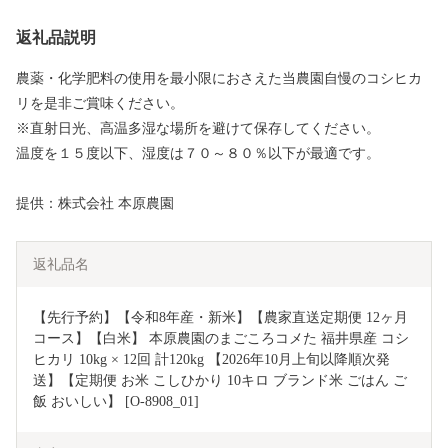
返礼品説明
農薬・化学肥料の使用を最小限におさえた当農園自慢のコシヒカ
リを是非ご賞味ください。
※直射日光、高温多湿な場所を避けて保存してください。
温度を１５度以下、湿度は７０～８０％以下が最適です。
提供：株式会社 本原農園
返礼品名
【先行予約】【令和8年産・新米】【農家直送定期便 12ヶ月
コース】【白米】 本原農園のまごころコメた 福井県産 コシ
ヒカリ 10kg × 12回 計120kg 【2026年10月上旬以降順次発
送】【定期便 お米 こしひかり 10キロ ブランド米 ごはん ご
飯 おいしい】 [O-8908_01]