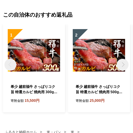
提供及び坂井市のふるさと納税に関する情報提供のために使用さ
せていただき、その手段として、電子メールの配信やパンフレッ
この自治体のおすすめ返礼品
ト等の資料の郵送をさせていただくことがあります。 御不明な点
や、電子メールの配信又は資料の郵送停止等のご希望がございま
1
2
したら、ふるさと納税担当(furusato_tax@city.fukui-sakai.lg.jp)まで
ご連絡ください。
希少 越前福牛 さっぱりコク
希少 越前福牛 さっぱりコク
旨 特選カルビ 焼肉用 300g
旨 特選カルビ 焼肉用 500g
焼肉 焼き肉 国産牛ブランド
焼肉 焼き肉 国産牛ブランド
15,500円
25,000円
寄附金額
寄附金額
牛 赤身和牛 かるび 肉 牛 牛
牛 赤身和牛 かるび 肉 牛 牛
肉 冷凍 贈答 贈り物 ギフト
肉 冷凍 贈答 贈り物 ギフト
[A-1805]
[B-1806]
ふるさと納税ホーム
米・パン
米