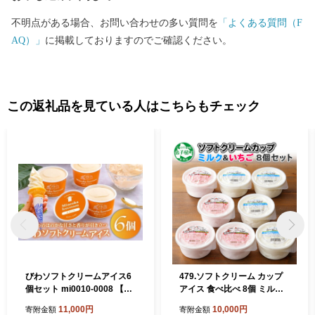
不明点がある場合、お問い合わせの多い質問を
「よくある質問（F
AQ）」
に掲載しておりますのでご確認ください。
この返礼品を見ている人はこちらもチェック
びわソフトクリームアイス6
479.ソフトクリーム カップ
個セット mi0010-0008 【房
アイス 食べ比べ 8個 ミルク
州びわ 枇杷 アイス オリジナ
みるく イチゴ いちご セット
11,000円
10,000円
寄附金額
寄附金額
ル ソフトクリーム カップ セ
手作り 北海道 弟子屈町