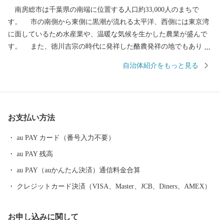
南房総市は千葉県の南端に位置する人口約33,000人のまちで
す。 市の南側から東側に黒潮が流れる太平洋、西側には東京湾
に面しているため水産業や、温暖な気候を生かした農業が盛んで
す。 また、徳川吉宗の時代に発祥した酪農発祥の地でもありま
す。 全国でもトップクラスの水揚量を誇る伊勢えびやさざえ、あ
自治体紹介をもっと見る
わびは全国の市場を通じて食卓や料理店を賑わせています。 地元
から直接ご寄附いただいた皆様のご家庭にお送りする鮮度と各市
場に届くまでの時間、日数が同じですので鮮度抜群の商品をお送
りできます。 豊富な海産物を活かした干物をはじめ加工品や、明
お支払い方法
治42年以来、天皇・皇后両陛下に献上が続いている最高級の枇杷
などもあります。 皆様からいただいたご寄附は、子ども医療費
au PAY カード（番号入力不要）
助成や、自然環境を保護する事業などに活用しています。
au PAY 残高
au PAY（auかんたん決済）通信料金合算
クレジットカード決済（VISA、Master、JCB、Diners、AMEX）
お申し込みに関して