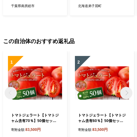
ット スイーツ】
千葉県南房総市
北海道弟子屈町
この自治体のおすすめ返礼品
1
2
トマトジェラート【トマトジ
トマトジェラート【トマトジ
ャム含有70％】50個セット
ャム含有60％】50個セット
mi0019-0022-3【トマト ジ
ns0019-0022-2【トマト ジ
83,500円
83,500円
寄附金額
寄附金額
ェラート トマトジャム 含有
ェラート トマトジャム 含有