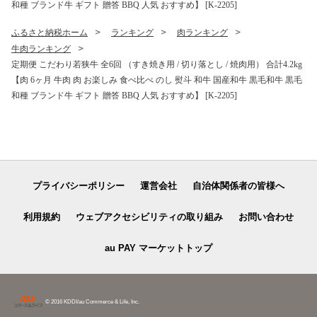
和種 ブランド牛 ギフト 贈答 BBQ 人気 おすすめ】 [K-2205]
ふるさと納税ホーム
ランキング
肉ランキング
牛肉ランキング
定期便 こだわり若狭牛 全6回 （すき焼き用 / 切り落とし / 焼肉用） 合計4.2kg
【肉 6ヶ月 牛肉 肉 お楽しみ 食べ比べ のし 熨斗 和牛 国産和牛 黒毛和牛 黒毛
和種 ブランド牛 ギフト 贈答 BBQ 人気 おすすめ】 [K-2205]
プライバシーポリシー
運営会社
自治体関係者の皆様へ
利用規約
ウェブアクセシビリティの取り組み
お問い合わせ
au PAY マーケットトップ
© 2016 KDDI/au Commerce & Life, Inc.