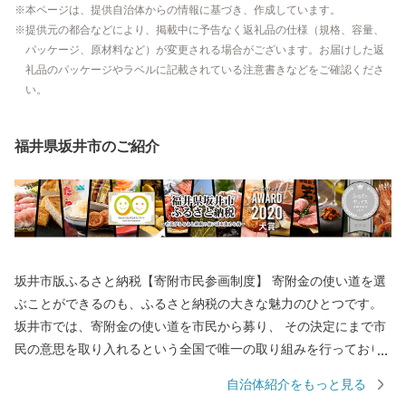
本ページは、提供自治体からの情報に基づき、作成しています。
提供元の都合などにより、掲載中に予告なく返礼品の仕様（規格、容量、
パッケージ、原材料など）が変更される場合がございます。お届けした返
礼品のパッケージやラベルに記載されている注意書きなどをご確認くださ
い。
福井県坂井市のご紹介
坂井市版ふるさと納税【寄附市民参画制度】 寄附金の使い道を選
ぶことができるのも、ふるさと納税の大きな魅力のひとつです。
坂井市では、寄附金の使い道を市民から募り、 その決定にまで市
民の意思を取り入れるという全国で唯一の取り組みを行っており
ます。 返礼品を選ぶときのように、ワクワクしながら寄附金の使
自治体紹介をもっと見る
い道を選んでみませんか？ 寄附金の使い道を考えることは、あな