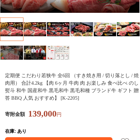
定期便 こだわり若狭牛 全6回 （すき焼き用 / 切り落とし / 焼
肉用） 合計4.2kg 【肉 6ヶ月 牛肉 肉 お楽しみ 食べ比べ のし
熨斗 和牛 国産和牛 黒毛和牛 黒毛和種 ブランド牛 ギフト 贈
答 BBQ 人気 おすすめ】 [K-2205]
139,000
寄附金額
円
在庫: あり