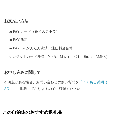
たの好きな”ふるさと”を元気にする第一歩になるかもしれませ
ん。 【福井県坂井市のプロフィール】 坂井市は福井県の北部に位
置し、県内随一の穀倉地帯である坂井平野が広がる”コシヒカリの
お支払い方法
ふるさと”です！(同市丸岡町はコシヒカリ開発者 石墨博士の故郷
です。) その他、若狭牛、甘えび、越前がに、花らっきょう、越前
au PAY カード（番号入力不要）
そば、油揚げなど豊かな食に恵まれており、地場産業である越前
au PAY 残高
織による織マークは国内シェアの80％を占めております。 また、
景勝地「東尋坊」に代表される海岸線や現存十二天守として知ら
au PAY（auかんたん決済）通信料金合算
れる「丸岡城」などを有することでも有名です。 心から笑顔にな
クレジットカード決済（VISA、Master、JCB、Diners、AMEX）
れるまち坂井市へのご支援のほどよろしくお願いします。 〈プラ
イバシーポリシー（個人情報保護方針）について〉 お客様からい
お申し込みに関して
ただいた個人情報は、坂井市が責任をもって管理し、関係法令で
定められた場合を除き、第三者に譲渡したり、提供したりするこ
不明点がある場合、お問い合わせの多い質問を
「よくある質問（F
とはございません。なお、お客様からいただいた個人情報は、商
AQ）」
に掲載しておりますのでご確認ください。
品の発送、事務連絡、いただいたふるさと納税の使い道に関する
報告、坂井市が主催・出展するふるさと納税関連イベント情報の
提供及び坂井市のふるさと納税に関する情報提供のために使用さ
せていただき、その手段として、電子メールの配信やパンフレッ
この自治体のおすすめ返礼品