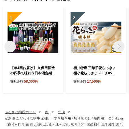
ト等の資料の郵送をさせていただくことがあります。 御不明な点
や、電子メールの配信又は資料の郵送停止等のご希望がございま
1
2
したら、ふるさと納税担当(furusato_tax@city.fukui-sakai.lg.jp)まで
ご連絡ください。
【年4回お届け】 久保田酒造
福井特産 三年子花らっきょ
の四季で味わう日本酒定期便
極小粒らっきょ 200ｇ×5袋
～特製おちょこのオマケ付き
化学調味料不使用 『こだわ
58,000円
17,500円
寄附金額
寄附金額
～ 定期便 純米吟醸 純米原酒
りの三年掘り栽培』 希少 漬
純米吟醸生貯蔵原酒 純米無
け 国産 漬け物 お漬物 ラッキ
濾過生原酒 本醸造 飲み比べ
ョウ らっきょう [A-0708]
セット 詰合せ 地酒 日本酒 お
酒 酒 アルコール 米どころ 冷
蔵保存 ギフト 贈り物 贈答 [E
ふるさと納税ホーム
肉
牛肉
-1302]
定期便 こだわり若狭牛 全6回 （すき焼き用 / 切り落とし / 焼肉用） 合計4.2kg
【肉 6ヶ月 牛肉 肉 お楽しみ 食べ比べ のし 熨斗 和牛 国産和牛 黒毛和牛 黒毛