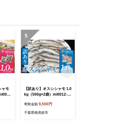
5
6
シャモ
【訳あり】オスシシャモ 1.0
【訳あり】オスシシャモ 50
i0012
kg（500g×2袋）mi0012-01
0g（500g×1袋） mi0012-0
 カラフト
89 【ししゃも 魚 オス カラ
188 【ししゃも 魚 オス カ
9,500円
7,000円
寄附金額
寄附金額
イ 焼
フトししゃも 魚介 海産物】
ラフトししゃも 魚介 海産
物】
千葉県南房総市
千葉県南房総市