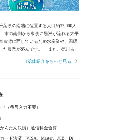
葉県の南端に位置する人口約33,000人
 市の南側から東側に黒潮が流れる太平
東京湾に面しているため水産業や、温暖
業が盛んです。 また、徳川吉宗
した酪農発祥の地でもあります。 全国で
自治体紹介をもっと見る
スの水揚量を誇る伊勢えびやさざえ、あ
市場を通じて食卓や料理店を賑わせてい
から直接ご寄附いただいた皆様のご家庭に
度と各市場に届くまでの時間、日数が同
法
度抜群の商品をお送りできます。 豊富な
した干物をはじめ加工品や、明治42年以
 カード（番号入力不要）
后両陛下に献上が続いている最高級の枇
高
ます。 皆様からいただいたご寄附は、
助成や、自然環境を保護する事業などに
（auかんたん決済）通信料金合算
す。
ード決済（VISA、Master、JCB、Di