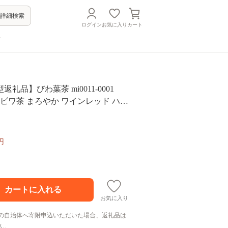
詳細検索
ログイン
お気に入り
カート
方
礼品】びわ葉茶 mi0011-0001
 ビワ茶 まろやか ワインレッド ハー
ーパック 思いやり 支援】
円
お気に入り
の自治体へ寄附申込いただいた場合、返礼品は
ん。