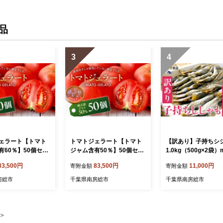
品
3
4
ェラート【トマト
トマトジェラート【トマト
【訳あり】子持ちシ
有60％】50個セッ
ジャム含有50％】50個セッ
1.0kg（500g×2袋）m
19-0022-2【トマト
ト mi0019-0022-1【トマト
-0187 【 傷 小分け
83,500円
83,500円
11,000円
寄附金額
寄附金額
ト トマトジャム 含
ジェラート トマトジャム 含
シシャモ 天ぷら フラ
藤牧場生乳 直売所
有量 須藤牧場生乳 直売所
魚 おかず 惣菜 】
房総市
千葉県南房総市
千葉県南房総市
ス 】
限定 アイス 】