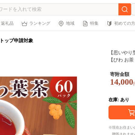
返礼品
ランキング
地域
特集
初めての
トップ申請対象
【思いやり型返
【びわ お茶
モニー ティ
寄附金額
14,000
在庫: あり
現在お住まい
贈答されませ