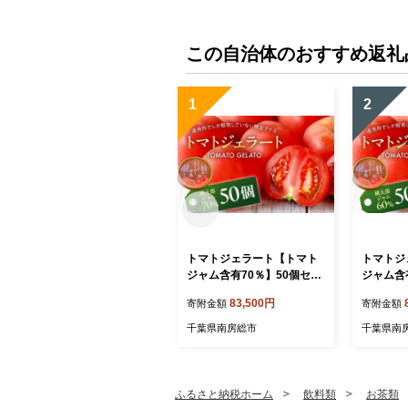
崎市
この自治体のおすすめ返礼
1
2
トマトジェラート【トマト
トマトジ
ジャム含有70％】50個セッ
ジャム含
ト mi0019-0022-3【トマト
ト ns00
83,500円
寄附金額
寄附金額
ジェラート トマトジャム 含
ジェラー
有量 須藤牧場生乳 直売所
有量 須
千葉県南房総市
千葉県南
限定 アイス 】
限定 アイ
ふるさと納税ホーム
飲料類
お茶類