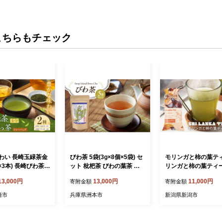
こちらもチェック
わい 長崎玉緑茶金
びわ茶 5袋(3g×8個×5袋) セ
モリンガと柿の葉ティ
g×3本) 長崎びわ茶テ
ット 枇杷茶 びわの葉茶 び
リンガと柿の葉ティ
 (2.5g×10パック
わの葉 お茶 茶 茶葉 お茶葉
ット お茶 紅茶 ハー
13,000円
13,000円
11,000円
寄附金額
寄附金額
／ 詰め合わせ 詰合せ
植物茶 ティーパック ティー
ー モリンガ 柿の葉 
 セット 緑茶 玉
パックお茶 淡路島 洲本市
バッグ 茶葉 食べられ
崎市
兵庫県洲本市
新潟県新潟市
 茶 長崎 東彼杵町
[№5395-0025]
やか まろやか スリ
 枇杷茶 ティーバ
新潟県 新潟市
茶 国産 長崎県 長