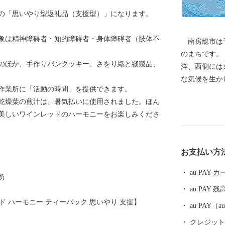
への「思いやり型返礼品（支援型）」になります。
象は精神障碍者・知的障碍者・身体障碍者（肢体不
南房総市は千
のまちです。
のほか、手作りパンクッキー、さをり織と縫製品、
洋、西側には
な気候を生かした農
作業所に「活動の時間」を提供できます。
の時代に発祥
乾燥葉の煎汁は、暑気払いに使用されました。ほん
もトップクラ
美しいワインレッドのハーモニーをお楽しみくださ
わびは全国の
ます。 地元
お送りする鮮
お支払い方
じですので鮮
海産物を活か
au PAY
所
来、天皇・皇
au PAY 残
杷などもあり
ド ハーモニー ティーパック 思いやり 支援】
子ども医療費
au PAY
活用していま
クレジットカ