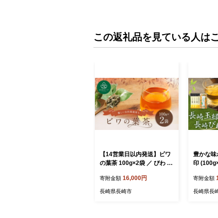
この返礼品を見ている人は
【14営業日以内発送】ビワ
豊かな味
の葉茶 100g×2袋 ／ びわ 国
印 (100
産 薬用植物 薬草茶 お茶 健
ィーバッグ
16,000円
寄附金額
寄附金額
康茶
×1袋) 
つめあわせ
長崎県長崎市
長崎県長
緑茶 お茶
茶葉 常温
ッグ びわ