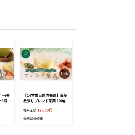
ー/モ
【14営業日以内発送】薬草
ー3袋セ
欲張りブレンド茶葉 100g
ブティ
／ お茶 薬草 茶葉 薬草茶 桑
12,000円
寄附金額
ティー
の葉 柿の葉 ビワの葉 レモ
る 爽
ングラス 国産 長崎県 長崎
長崎県長崎市
ランカ
市