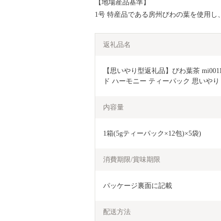
【地場産品基準】
1号 特産品である房州びわの葉を使用
返礼品名
【思いやり型返礼品】びわ葉茶 mi0011
ド ハーモニー ティーパック 思いやり
内容量
1箱(5gティーパック×12包)×5袋)
消費期限/賞味期限
パッケージ裏面に記載
配送方法