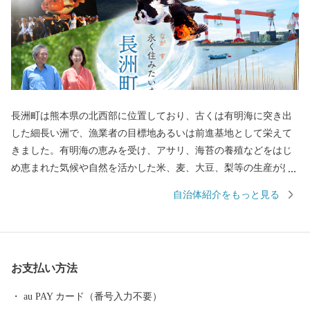
長洲町は熊本県の北西部に位置しており、古くは有明海に突き出
した細長い洲で、漁業者の目標地あるいは前進基地として栄えて
きました。有明海の恵みを受け、アサリ、海苔の養殖などをはじ
め恵まれた気候や自然を活かした米、麦、大豆、梨等の生産が盛
んで、特にミニトマトは県内有数の生産量を誇ります。 また、造
自治体紹介をもっと見る
船やサッシ工場など多くの企業も進出し、豊かな自然と工業地帯
が共存する町として発展しています。加えて長洲町といえば、日
本有数の金魚の産地としても有名です。１年を通して多くのイベ
ントが開催され、長洲金魚祭りでは金魚すくい大会などが行わ
お支払い方法
れ、おおくの賑わいを見せます。
au PAY カード（番号入力不要）