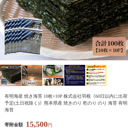
有明海産 焼き海苔 10枚×10P 株式会社羽根《60日以内に出荷
予定(土日祝除く)》熊本県産 焼きのり 乾のり のり 海苔 有明
海苔
15,500
寄附金額
円