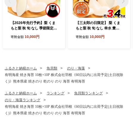
【2026年先行予約】梨 くま
【三太郎の日限定】 梨 くま
もと梨 秋 旬 なし 季節限定
もと梨 秋 旬 なし 幸水 豊水
幸水 豊水 先行 果物 くだもの
果物 くだもの フルーツ あき
10,000円
10,000円
寄附金額
寄附金額
フルーツ ナシ 梨 先行予約 送
づき 甘太 新高 新興 約3.4kg
料無料 あきづき 甘太 新高 新
5玉～15玉前後 熊本県産【着
興 約3.5kg 5玉～15玉前後 熊
日指定不可】《2026年8月下
本県産【着日指定不可】《2
旬‐11月中旬頃より順次発
026年8月下旬‐11月中旬頃よ
送》旬 果物 お取り寄せ
り出荷》旬 果物 お取り寄せ
ふるさと納税ホーム
魚貝類
のり・海藻
有明海産 焼き海苔 10枚×10P 株式会社羽根《60日以内に出荷予定(土日祝除
く)》熊本県産 焼きのり 乾のり のり 海苔 有明海苔
ふるさと納税ホーム
ランキング
魚貝類ランキング
のり・海藻ランキング
有明海産 焼き海苔 10枚×10P 株式会社羽根《60日以内に出荷予定(土日祝除
く)》熊本県産 焼きのり 乾のり のり 海苔 有明海苔