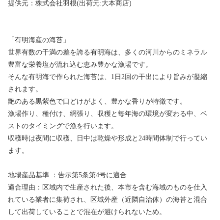
提供元：株式会社羽根(出荷元:大本商店)
「有明海産の海苔」
世界有数の干満の差を誇る有明海は、多くの河川からのミネラル
豊富な栄養塩が流れ込む恵み豊かな漁場です。
そんな有明海で作られた海苔は、1日2回の干出により旨みが凝縮
されます。
艶のある黒紫色で口どけがよく、豊かな香りが特徴です。
漁場作り、種付け、網張り、収穫と毎年海の環境が変わる中、ベ
ストのタイミングで漁を行います。
収穫時は夜間に収穫、日中は乾燥や形成と24時間体制で行ってい
ます。
地場産品基準 ：告示第5条第4号に適合
適合理由：区域内で生産された後、本市を含む海域のものを仕入
れている業者に集荷され、区域外産（近隣自治体）の海苔と混合
して出荷していることで混在が避けられないため。