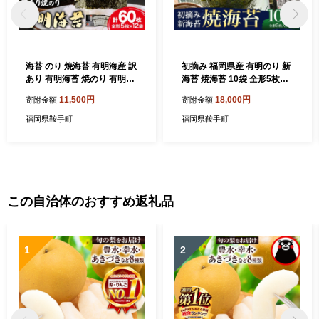
海苔 のり 焼海苔 有明海産 訳
初摘み 福岡県産 有明のり 新
あり 有明海苔 焼のり 有明海
海苔 焼海苔 10袋 全形5枚入
産 計60枚 (全形5枚×12袋) 送
り 株式会社木村食品 《30日
11,500円
18,000円
寄附金額
寄附金額
料無料 パリパリ 有明海産《3
以内に出荷予定(土日祝除
0日以内に出荷予定(土日祝除
く)》 福岡県 鞍手町 有明のり
福岡県鞍手町
福岡県鞍手町
く)》ご飯のお供 福岡県 鞍手
有明海 焼海苔 海苔 包装
郡 鞍手町 送料無料
この自治体のおすすめ返礼品
1
2