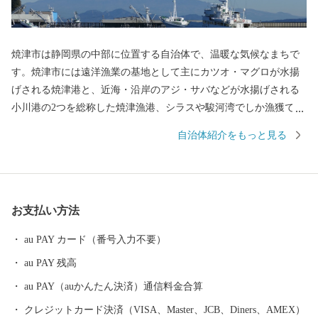
焼津市は静岡県の中部に位置する自治体で、温暖な気候なまちで
す。焼津市には遠洋漁業の基地として主にカツオ・マグロが水揚
げされる焼津港と、近海・沿岸のアジ・サバなどが水揚げされる
小川港の2つを総称した焼津漁港、シラスや駿河湾でしか漁獲でき
ないサクラエビが水揚げされる大井川港があります。そのため、
自治体紹介をもっと見る
焼津では水産加工業も全国屈指の生産地となっており、カツオ節
など様々な種類の水産物を特産品としています。また、温暖な気
候と大井川を水源とする豊かな水など自然条件に恵まれ、米やい
ちご、茶、みかんなどの農業も豊富です。ぜひ、焼津市の特産品
お支払い方法
をお楽しみください。
au PAY カード（番号入力不要）
au PAY 残高
au PAY（auかんたん決済）通信料金合算
クレジットカード決済（VISA、Master、JCB、Diners、AMEX）