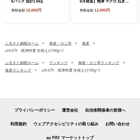
6パック 合計1.6kg
8月発送】焼津 マグロ ねぎと
ろ セット S4
10,000円
12,000円
寄附金額
寄附金額
ふるさと納税ホーム
海老・カニ等
海老
a10-679 焼津特選 生桜えび100g×3
ふるさと納税ホーム
ランキング
海老・カニ等ランキング
海老ランキング
a10-679 焼津特選 生桜えび100g×3
プライバシーポリシー
運営会社
自治体関係者の皆様へ
利用規約
ウェブアクセシビリティの取り組み
お問い合わせ
au PAY マーケットトップ