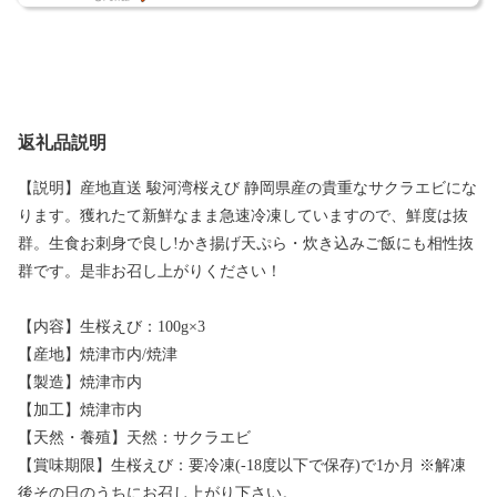
返礼品説明
【説明】産地直送 駿河湾桜えび 静岡県産の貴重なサクラエビにな
ります。獲れたて新鮮なまま急速冷凍していますので、鮮度は抜
群。生食お刺身で良し!かき揚げ天ぷら・炊き込みご飯にも相性抜
群です。是非お召し上がりください！
【内容】生桜えび：100g×3
【産地】焼津市内/焼津
【製造】焼津市内
【加工】焼津市内
【天然・養殖】天然：サクラエビ
【賞味期限】生桜えび：要冷凍(-18度以下で保存)で1か月 ※解凍
後その日のうちにお召し上がり下さい。