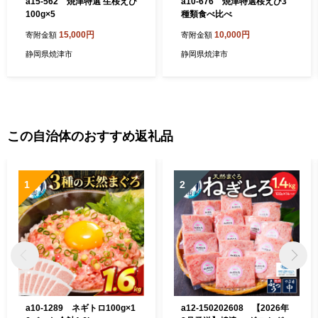
a15-562 焼津特選 生桜えび
a10-676 焼津特選桜えび3
100g×5
種類食べ比べ
15,000円
10,000円
寄附金額
寄附金額
静岡県焼津市
静岡県焼津市
この自治体のおすすめ返礼品
1
2
a10-1289 ネギトロ100g×1
a12-150202608 【2026年