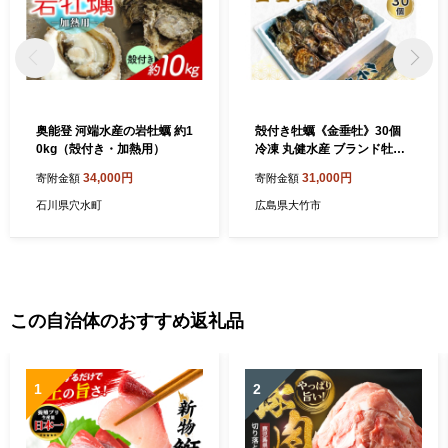
奥能登 河端水産の岩牡蠣 約1
殻付き牡蠣《金垂牡》30個
0kg（殻付き・加熱用）
冷凍 丸健水産 ブランド牡蠣
｜牡蠣 かき カキ きんすいか
34,000円
31,000円
寄附金額
寄附金額
殻付き 広島 広島牡蠣 [2369]
石川県穴水町
広島県大竹市
この自治体のおすすめ返礼品
1
2