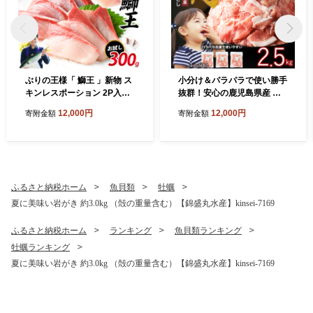
ぶりの王様「 鰤王 」新物 ス
小分け＆パラパラで使い勝手
キンレスポーション 2P入り
抜群！安心の鹿児島県産 豚
冷蔵 でお届け ぶり ブリ 鰤
肉 切り落とし (計2.5kg・50
12,000円
12,000円
寄附金額
寄附金額
ぶりしゃぶ たたき 産地直送
0g×5P) 訳あり 小間切れ 小分
新鮮 旨味が抜群の 長島町 特
け 冷凍 ふるさと納税 豚肉 切
産品【JFA】jfa-1644
り落とし【スターゼン】star
zen-1639
ふるさと納税ホーム
魚貝類
牡蠣
夏に美味い岩がき 約3.0kg （殻の重量含む）【錦盛丸水産】kinsei-7169
ふるさと納税ホーム
ランキング
魚貝類ランキング
牡蠣ランキング
夏に美味い岩がき 約3.0kg （殻の重量含む）【錦盛丸水産】kinsei-7169