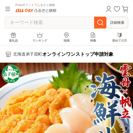
Pontaポイントでふるさと納税
詳細検索
返礼品
ランキング
地域
特集
初めての方
オンラインワンストップ申請対象
北海道弟子屈町