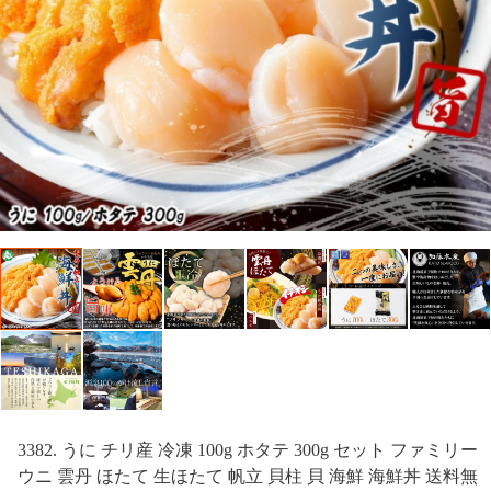
3382. うに チリ産 冷凍 100g ホタテ 300g セット ファミリー
ウニ 雲丹 ほたて 生ほたて 帆立 貝柱 貝 海鮮 海鮮丼 送料無