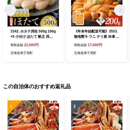
3342. ホタテ貝柱 500g 100g
《年末年始配送可能》3553.
×5 小分け ほたて 帆立 貝柱
無地熨斗 ウニ チリ産 冷凍 う
玉冷 貝 刺身 お刺身 海鮮 冷
に 海鮮 200g 4人前 のし 名
22,000円
17,000円
寄附金額
寄附金額
凍 ご家庭用 送料無料 北海道
入れ不可 雲丹 丼 海鮮 丼 セ
弟子屈町
ット 熨斗 送料無料 北海道 弟
北海道弟子屈町
北海道弟子屈町
子屈町
この自治体のおすすめ返礼品
1
2