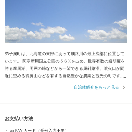
弟子屈町は、北海道の東部にあって釧路川の最上流部に位置して
います。 阿寒摩周国立公園の５６%を占め、世界有数の透明度を
誇る摩周湖、周囲の峠などから一望できる屈斜路湖、噴火口が間
近に望める硫黄山などを有する自然豊かな農業と観光の町です。
また、温泉も非常に豊富で、川湯温泉は「源泉100%かけ流し宣
自治体紹介をもっと見る
言」をしており、良質な温泉が楽しめます。
お支払い方法
au PAY カード（番号入力不要）