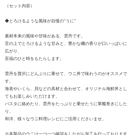
（セット内容）
◆とろけるような風味が自慢の“うに”
素材本来の風味や甘味がある、雲丹です。
舌の上でとろけるような甘みと、豊かな磯の香りが口いっぱいに
広がり、
至福のひと時をもたらします。
雲丹を贅沢にどんぶりに乗せて、ウニ丼で味わうのがオススメで
す。
海老やいくら、貝などの具材と合わせて、オリジナル海鮮丼とし
てもお楽しみいただけます。
パスタに絡めたり、雲丹をたっぷりと乗せたうに軍艦巻きにした
り、
和洋、様々なウニ料理レシピにご活用くださいませ。
※本製品のウニは一つ一つ確認をしながら加工を行っております