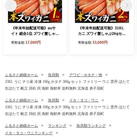
《年末年始配送可能》auサ
《年末年始配送可能》3191.
イト 総合1位 ズワイ蟹しゃぶ
カニ ズワイ蟹しゃぶ2kgセッ
1kgセット 生食 生食可 約3～
ト 食べ方ガイド付 生食 生食
17,000円
33,000円
寄附金額
寄附金額
4人前 食べ方ガイド付 カニ
可 約6～8人前 カニ かに 蟹
かに 蟹 海鮮 送料無料 期間限
海鮮 鍋 カニしゃぶしゃぶ 用
定 数量限定 北海道 弟子屈町
かにしゃぶしゃぶ ズワイガ
3190
ニ ずわいがに ずわい蟹 送料
無料 期間限定 数量限定 北海
道 弟子屈町
ふるさと納税ホーム
魚貝類
アワビ・ホタテ・他
3382. うに チリ産 冷凍 100g ホタテ 300g セット ファミリー ウニ 雲丹 ほたて
生ほたて 帆立 貝柱 貝 海鮮 海鮮丼 送料無料 北海道 弟子屈町
ふるさと納税ホーム
魚貝類
イカ・タコ・ウニ
3382. うに チリ産 冷凍 100g ホタテ 300g セット ファミリー ウニ 雲丹 ほたて
生ほたて 帆立 貝柱 貝 海鮮 海鮮丼 送料無料 北海道 弟子屈町
ふるさと納税ホーム
ランキング
魚貝類ランキング
イカ・タコ・ウニランキング