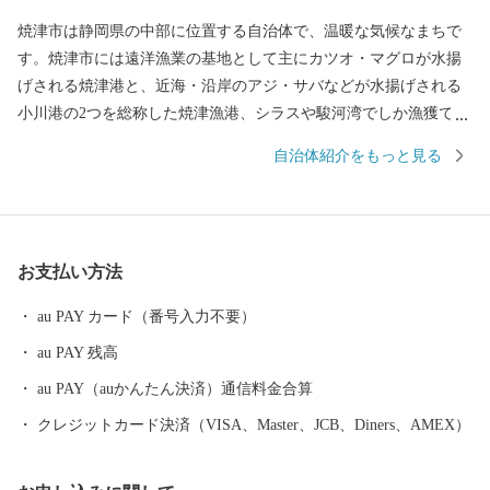
焼津市は静岡県の中部に位置する自治体で、温暖な気候なまちで
す。焼津市には遠洋漁業の基地として主にカツオ・マグロが水揚
げされる焼津港と、近海・沿岸のアジ・サバなどが水揚げされる
小川港の2つを総称した焼津漁港、シラスや駿河湾でしか漁獲でき
ないサクラエビが水揚げされる大井川港があります。そのため、
自治体紹介をもっと見る
焼津では水産加工業も全国屈指の生産地となっており、カツオ節
など様々な種類の水産物を特産品としています。また、温暖な気
候と大井川を水源とする豊かな水など自然条件に恵まれ、米やい
ちご、茶、みかんなどの農業も豊富です。ぜひ、焼津市の特産品
お支払い方法
をお楽しみください。
au PAY カード（番号入力不要）
au PAY 残高
au PAY（auかんたん決済）通信料金合算
クレジットカード決済（VISA、Master、JCB、Diners、AMEX）