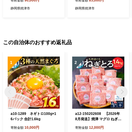
90,000円
85,000円
寄附金額
寄附金額
静岡県焼津市
静岡県焼津市
この自治体のおすすめ返礼品
1
2
a10-1289 ネギトロ100g×1
a12-150202608 【2026年
6パック 合計1.6kg
8月発送】焼津 マグロ ねぎと
ろ セット S4
10,000円
12,000円
寄附金額
寄附金額