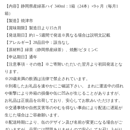
【内容】静岡県産緑茶ハイ 340ml：1箱（24本）×9ヶ月（毎月1
箱）
【製造】焼津市
【賞味期限】製造日より15カ月
【発送期日】約1～5週間で発送※異なる場合は説明文記載
【アレルギー】28品目中：該当なし
【原材料】緑茶（静岡県産緑茶）、焼酎/ビタミンC
【申込期日】通年
【注意事項・その他】※ご寄附いただいた翌月より初回発送とな
ります。
※20歳未満の飲酒は法律で禁止されています。
※到着したお礼品を速やかにご確認下さい。 まれに運送中の揺れ
や衝撃により外箱の損傷や缶に凹みが生じることがありますが、
お礼品は正規品を出荷しており、安心してお飲みいただけます。
※交通事情や自然災害等のやむを得ない事由により配送に遅延が
生じた場合はご容赦願います。
※配送時期により、缶のデザイン及び名前が変更になる場合がご
ざいますが、品質には問題ありませんので安心してお召し上がり