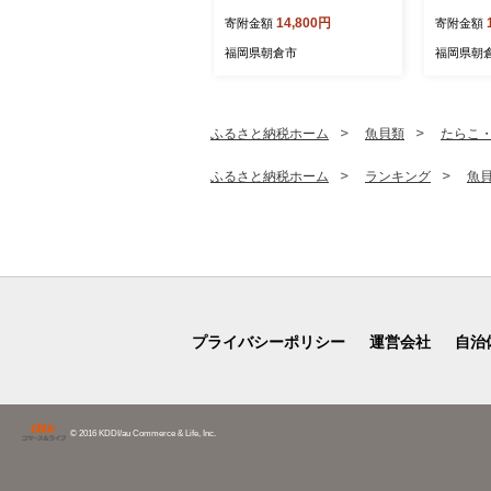
リンビール 送料無料 生ビー
ロ×糖質
14,800円
寄附金額
寄附金額
ル ギフト 内祝い ケース 一
類 福岡工場
番搾り麦汁 麦100％ すみき
ルコール5
福岡県朝倉市
福岡県朝
った味わい
体0 糖質
酌 家飲み
ーズな飲
ふるさと納税ホーム
魚貝類
たらこ
ふるさと納税ホーム
ランキング
魚
プライバシーポリシー
運営会社
自治
© 2016 KDDI/au Commerce & Life, Inc.