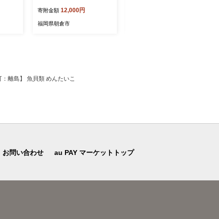
工場産 お酒 ビール キリン
類 果汁飲料 フルーツジュー
12,000円
11,000円
寄附金額
寄附金額
ビール 発泡酒 送料無料 ギ
ス 飲み物 果物 フルーツ パ
フト 内祝い ケース
ックジュース 持ち運び ミッ
福岡県朝倉市
福岡県朝倉市
クスジュース
不可：離島】 魚貝類 めんたいこ
お問い合わせ
au PAY マーケットトップ