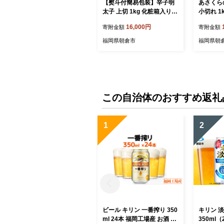
【熨斗付簡易包装】辛子明
あさくら
太子 上切 1kg 化粧箱入り※
小切れ 
配送不可：離島 魚貝類 めん
島】 魚貝
16,000円
寄附金額
寄附金額
たいこ
太子 め
福岡県朝倉市
福岡県朝
この自治体のおすすめ返礼
1
2
ビール キリン 一番搾り 350
キリン 
ml 24本 福岡工場産 お酒 キ
350ml