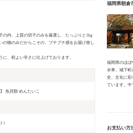
福岡県朝倉
子の内、上質の切子のみを厳選し、たっぷりと1kg
いの物のみだからこその、プチプチ感をお届け致し
うに、程よい辛さに仕上げております。
福岡県のほぼ
水車、城下町
史、文化に彩
ています。中
】 魚貝類 めんたいこ 
心身ともにリ
ある鵜飼は全
いたとされて
を眺めながら
かすのにおす
入り）
お支払い方