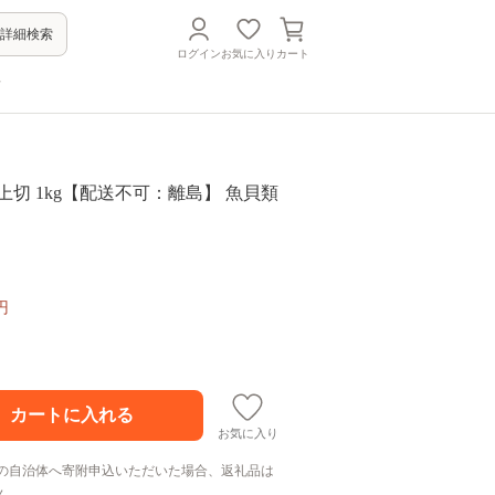
詳細検索
ログイン
お気に入り
カート
方
上切 1kg【配送不可：離島】 魚貝類
円
お気に入り
の自治体へ寄附申込いただいた場合、返礼品は