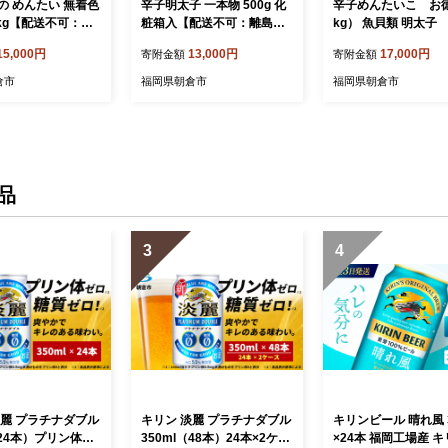
の めんたい 無着色
辛子明太子 一本物 500g 化
辛子めんたいこ お
1kg【配送不可：離
粧箱入【配送不可：離島】
kg） 魚貝類 明太子
類 明太子 辛子明
魚貝類 めんたいこ
15,000円
13,000円
17,000円
寄附金額
寄附金額
んたいこ
倉市
福岡県朝倉市
福岡県朝倉市
品
3
4
淡麗 プラチナダブル
キリン 淡麗 プラチナダブル
キリンビール 晴れ風 3
（24本）プリン体ゼ
350ml（48本）24本×2ケー
×24本 福岡工場産 キ