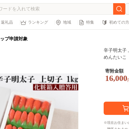
返礼品
ランキング
地域
特集
初めての
ップ申請対象
辛子明太子 
めんたいこ
寄附金額
16,000
現在お住まい