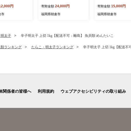
ゼロ 発泡酒 ビール
ス プリン体0×糖質0 福岡工
ール
12,000円
24,000円
15,000円
寄附金額
寄附金額
産 ALC.5.5% ア
場産 ビール キリンビール
.5％ お酒 プリン
お酒 アルコール 酵母 抑制
倉市
福岡県朝倉市
福岡県朝倉市
0 ギフト 贈答品 晩
発酵制御技術 飲みごたえ 爽
 独自の製法 スム
快 キレ ビール工場 ギフト
み口 贅沢な味わい
贈答品
・明太子
辛子明太子 上切 1kg【配送不可：離島】 魚貝類 めんたいこ
貝類ランキング
たらこ・明太子ランキング
辛子明太子 上切 1kg【配送
体関係者の皆様へ
利用規約
ウェブアクセシビリティの取り組み