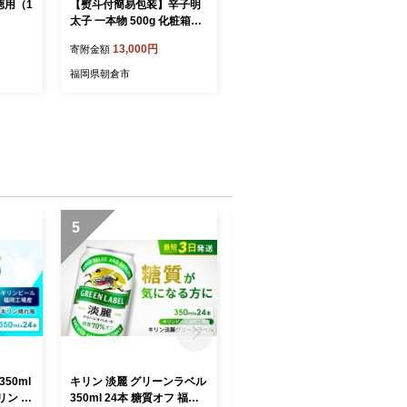
徳用（1
【熨斗付簡易包装】辛子明
太子 一本物 500g 化粧箱入
※配送不可：離島 魚貝類 め
13,000円
寄附金額
んたいこ
福岡県朝倉市
5
6
50ml
キリン 淡麗 グリーンラベル
ジュース ピーチ ミックス D
リン ビ
350ml 24本 糖質オフ 福岡
ole 100％ 200ml×18本 飲料