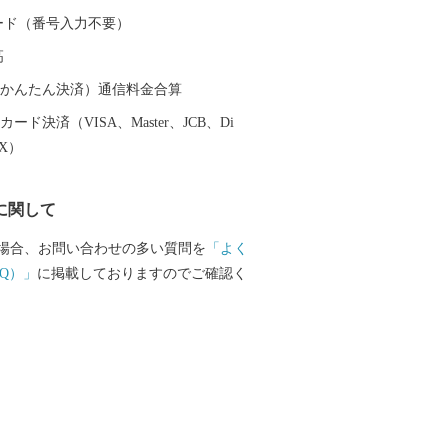
 カード（番号入力不要）
高
（auかんたん決済）通信料金合算
ード決済（VISA、Master、JCB、Di
EX）
に関して
場合、お問い合わせの多い質問を
「よく
Q）」
に掲載しておりますのでご確認く