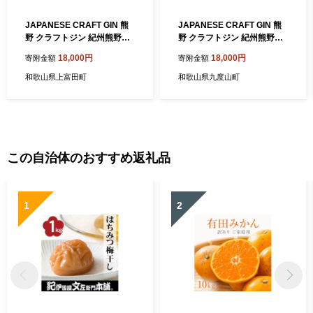
JAPANESE CRAFT GIN 熊
JAPANESE CRAFT GIN 熊
野 クラフトジン 紀州熊野蒸
野 クラフトジン 紀州熊野蒸
溜所 ［PL15］
溜所 ［PL15］
18,000円
18,000円
寄附金額
寄附金額
和歌山県上富田町
和歌山県九度山町
この自治体のおすすめ返礼品
1
2