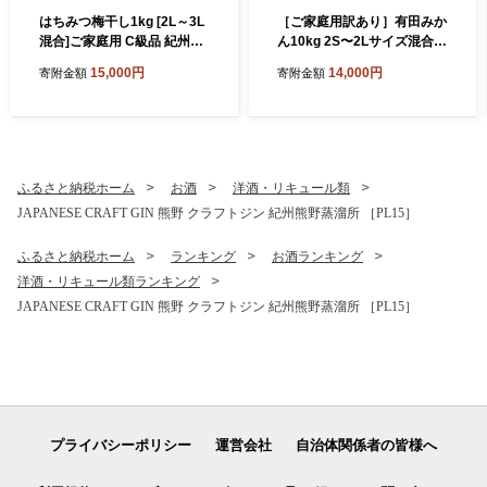
はちみつ梅干し1kg [2L～3L
［ご家庭用訳あり］有田みか
混合]ご家庭用 C級品 紀州南
ん10kg 2S〜2Lサイズ混合
高梅 和歌山産 紀伊国屋文左
［UT152］
15,000円
14,000円
寄附金額
寄附金額
衛門本舗 ［TC27］
ふるさと納税ホーム
お酒
洋酒・リキュール類
JAPANESE CRAFT GIN 熊野 クラフトジン 紀州熊野蒸溜所 ［PL15］
ふるさと納税ホーム
ランキング
お酒ランキング
洋酒・リキュール類ランキング
JAPANESE CRAFT GIN 熊野 クラフトジン 紀州熊野蒸溜所 ［PL15］
プライバシーポリシー
運営会社
自治体関係者の皆様へ