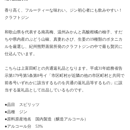
香り高く、フルーティーな味わい。ジン初心者にも飲みやすい！
クラフトジン
和歌山県を代表する南高梅、温州みかんと高酸柑橘の柚子、すだ
ちや県内産のぶどう山椒、真妻わさび、生姜の19種類のボタニカ
ルを厳選し、紀州熊野蒸留所発のクラフトジンの中で最も贅沢に
仕込んでいます。
こちらは上富田町との共通返礼品となります。平成31年総務省告
示第179号第5条第8号イ「市区町村が近隣の他の市区町村と共同で
前各号いずれかに該当するものを共通の返礼品等するもの」に該
当する返礼品として出品しているものです。
●品目 スピリッツ
●品種 ジン
●原料原産地名 国内製造（醸造アルコール）
●アルコール分 53%