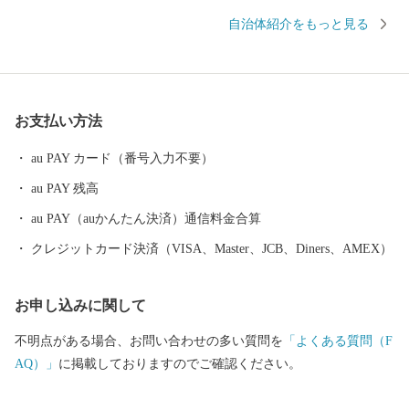
旭化成株式会社を中心とする工業都市として発展を続け、近年で
自治体紹介をもっと見る
は、《山の文化の北方町》、《海の文化の北浦町》、《山と川の
文化の北川町》との合併を経て、九州では２番目に広く、人口約1
2万人の東九州の中核都市として発展しています。 そのような背
景から、海の幸、山の幸、川の幸に恵まれた延岡市では、海から
お支払い方法
は獲れたての伊勢海老や岩ガキ、カンパチなどの魚介類。 山や大
地からは、桃や葡萄、たけのこなど瑞々しい果物や野菜をはじ
au PAY カード（番号入力不要）
め、大自然の中で育てられた牛・豚の肉もあります。 水郷・延岡
au PAY 残高
の鮎やなは300年以上続く漁法で、規模・漁獲量ともに日本最大級
の「秋の風物詩」です。 他にも、多くのグルメや清流から生まれ
au PAY（auかんたん決済）通信料金合算
る日本酒、ビール、焼酎の三蔵の逸品も自慢です。 寄附を通じて
クレジットカード決済（VISA、Master、JCB、Diners、AMEX）
延岡市に興味を持っていただきましたら、ぜひ一度お越しいただ
き、延岡のおいしい食や歴史・文化などを存分に楽しんでいただ
お申し込みに関して
けると幸いです。
不明点がある場合、お問い合わせの多い質問を
「よくある質問（F
AQ）」
に掲載しておりますのでご確認ください。