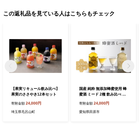
この返礼品を見ている人はこちらもチェック
【果実リキュール飲み比べ】
国産 純粋 無添加蜂蜜使用 蜂
果実のささやき12本セット
蜜酒 ミード 2種 飲み比べ セ
ット リキュール
24,000円
24,000円
寄附金額
寄附金額
埼玉県毛呂山町
愛知県田原市