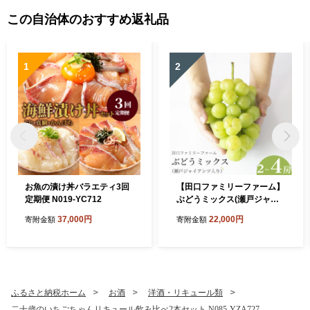
この自治体のおすすめ返礼品
1
2
お魚の漬け丼バラエティ3回
【田口ファミリーファーム】
定期便 N019-YC712
ぶどうミックス(瀬戸ジャイ
アンツ入り)2～4房(約1.5kg
37,000円
22,000円
寄附金額
寄附金額
～2kg)(2026年7月発送開始)
N053-YZB072
ふるさと納税ホーム
お酒
洋酒・リキュール類
二十歳のいちごちゃんリキュール飲み比べ2本セット N085-YZA727