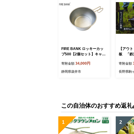
FIRE BANK ロッキーカッ
【アウト
プ500【2個セット】キャン
板 「鉄男
プ バーベキュー BBQ ソロ
用品 ス
34,000円
寄附金額
寄附金額
キャンプ アウトドア 登山
キャンプ飯 人気 厳選 袋井
静岡県袋井市
長野県駒
市 アウトドア用品 キャンプ
用品 食器 器 調理器具
この自治体のおすすめ返礼
1
2