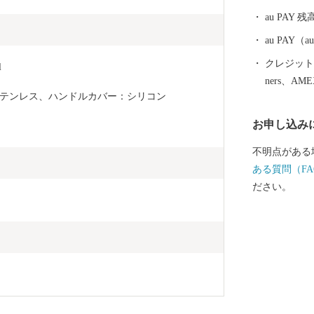
ンド戦では日
au PAY 残
日本中が歓喜
け、スタジア
au PAY
からの観戦客
クレジットカ
l
今大会のみな
ners、AM
くりを意識し
テンレス、ハンドルカバー：シリコン
の促進などま
お申し込み
かにも人もま
市」を目指し
不明点がある
井市へのご声
ある質問（FA
ださい。