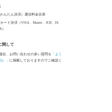
本が劇的な勝利を収め、袋井市を中心に
高
に包まれました。袋井市では、開催に向
ムのあるまちとしての機運醸成や国内外
（auかんたん決済）通信料金合算
のおもてなしの準備はもちろんのこと、
ード決済（VISA、Master、JCB、Di
らず、未来につながる人づくり、まちづ
EX）
、市民の英語力向上や多文化理解・交流
ちの国際化にも取り組みました。 このほ
に関して
ちもすべてが健康な「日本一健康文化都
さまざまな取組を進めていますので、袋
場合、お問い合わせの多い質問を
「よく
援をよろしくお願いします。
Q）」
に掲載しておりますのでご確認く