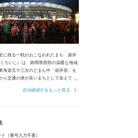
史に残る一戦がおこなわれたまち 袋井
東海道五十三次のどまん中「袋井宿」を
から交通の便が良いまちとして栄えてき
は豊かに広がる田園地帯と美しい茶畑に
自治体紹介をもっと見る
らしい自然環境のまちでもあります。温
国トップクラスの日照時間を生かし、最
ロンのブランド「クラウンメロン」や風
の産地としても有名です。 昨年は、袋井
法
るエコパスタジアムでラグビーワールド
TMの4試合が行われ、特に日本対アイルラ
 カード（番号入力不要）