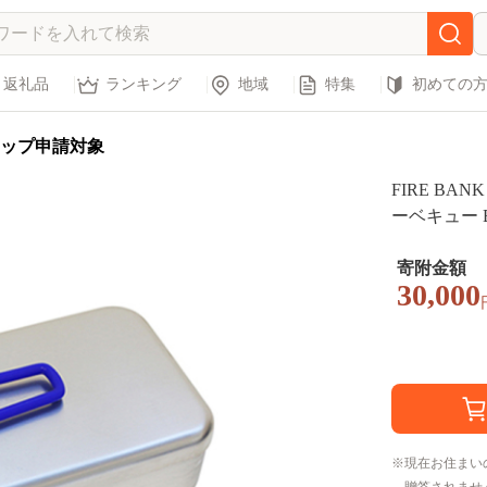
返礼品
ランキング
地域
特集
初めての
ップ申請対象
FIRE BA
ーベキュー BBQ アウトドア 登山
井市 アウト
寄附金額
30,000
現在お住まい