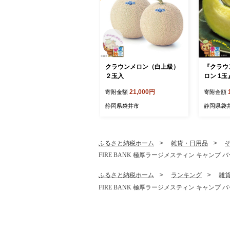
クラウンメロン（白上級）
『クラウ
２玉入
ロン 1玉
ン 傷 フ
21,000円
寄附金額
寄附金額
ト
静岡県袋井市
静岡県袋
ふるさと納税ホーム
雑貨・日用品
FIRE BANK 極厚ラージメスティン キャンプ 
ふるさと納税ホーム
ランキング
雑
FIRE BANK 極厚ラージメスティン キャンプ 