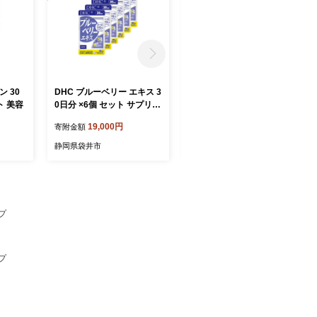
 30
DHC ブルーベリー エキス 3
ブラジル珈琲鑑定士おすす
ト 美容
0日分 ×6個 セット サプリ
め！ 自家焙煎珈琲 贅沢 プ
サプリメント ブルーベリー
レミアムセット ギフト 贈り
19,000円
17,000円
寄附金額
寄附金額
エキス ビルベリー アントシ
物 プレゼント 人気 厳選 コ
アニン ルテイン マリーゴー
ーヒー 袋井市 コーヒー豆
静岡県袋井市
静岡県袋井市
ルド カロテノイド ビタミン
珈琲豆 詰め合わせ
パソコン スマホ 30日 健康
健康食品 静岡 静岡県 袋井
市
プ
プ