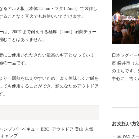
アルミ板（本体1.5mm・フタ1.2mm）で製作し
することなく直火でもお使いいただけます。
は、200℃まで耐えうる極厚（2mm）耐熱チュー
縮むことはありません。
者にご使用いただきたい最高のギアとなっていま
日本ラグビー
極の一品です。
市 袋井市（ふくろいし）は、静岡県西部の温暖な地域
のまちです。
より一層熱を伝えやすいため、より美味しくご飯を
中心に、古く
しても使用することができ、頑丈なためアウトドア
ました。本市
す。
彩られた素晴
暖な気候や全
高級マスクメ
味豊かな緑茶
お支払い方
市内に所在す
ャンプ バーベキュー BBQ  アウトドア 登山 人気 
カップ2019
ロキャンプ 
au PAY