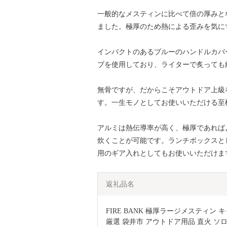
一般的なメスティンに比べて倍の厚みとなる
ました。極厚のため熱による歪みを気に
インパクトのあるブルーのハンドルカバー
ブを使用しており、ライターで炙っても
無骨ですが、だからこそアウトドア上級
す。一生モノとしてお使いいただける至
アルミは熱伝導率が高く、極厚であれば
炊くことが可能です。ランチボックスと
用のギア入れとしてもお使いいただけま
返礼品名
FIRE BANK 極厚ラージメスティン キ
厳選 袋井市 アウトドア用品 直火 ソ