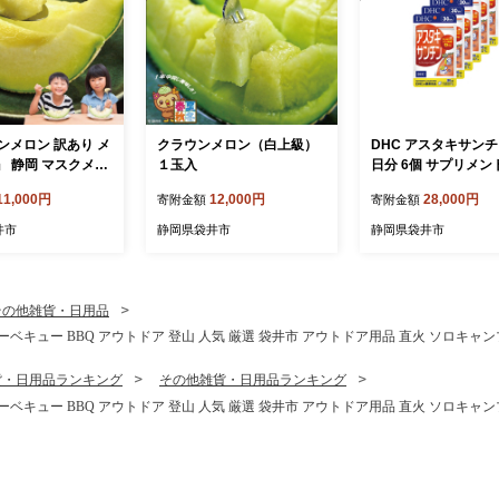
ンメロン 訳あり メ
クラウンメロン（白上級）
DHC アスタキサンチン
』 静岡 マスクメロ
１玉入
日分 6個 サプリメン
ルーツ 果物 デザー
11,000円
12,000円
28,000円
寄附金額
寄附金額
井市
静岡県袋井市
静岡県袋井市
その他雑貨・日用品
バーベキュー BBQ アウトドア 登山 人気 厳選 袋井市 アウトドア用品 直火 ソロキャン
貨・日用品ランキング
その他雑貨・日用品ランキング
バーベキュー BBQ アウトドア 登山 人気 厳選 袋井市 アウトドア用品 直火 ソロキャン