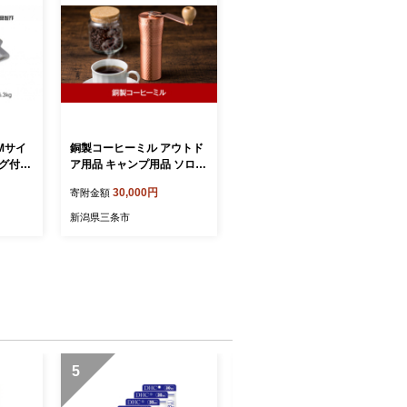
 Mサイ
銅製コーヒーミル アウトド
ッグ付き
ア用品 キャンプ用品 ソロキ
ベキュ
ャンプ 登山 調理器具 珈琲
30,000円
寄附金額
キャン
ミル【021P002】
新潟県三条市
5
6