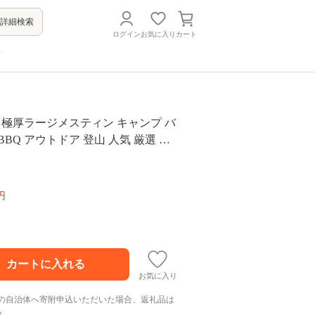
詳細検索
ログイン
お気に入り
カート
方
NK 極厚ラージメスティン キャンプ バ
 人気 厳選 袋
ドア用品 直火 ソロキャンプ
円
お気に入り
の自治体へ寄附申込いただいた場合、返礼品は