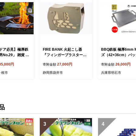
ドア必見】極厚鉄
FIRE BANK 火起こし器
BBQ鉄板 極厚6mm
No.29」 雑貨 日
『フィンガーブラスター』
ズ（42×36cm）バ
テンレス製
焚火 バーベキュー BBQ 着
日本鉄具製作 [ バー
35,000円
27,000円
26,000円
寄附金額
寄附金額
火 アウトドア 登山 ファイ
ー 鉄板 アウトドア 
ヤー 人気 厳選 袋井市 アウ
プ ] 雑貨 日用品
ヶ根市
静岡県袋井市
兵庫県明石市
トドア用品 キャンプ ソロキ
ャンプ
品
3
4