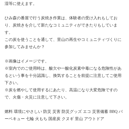
湿等に使えます。
ひみ森の番屋で行う炭焼き作業は、体験者の受け入れもしてお
り、炭焼きを介して新たなコミュニティができたりもしていま
す。
この炭を使うことを通して、里山の再生やコミュニティづくりに
参加してみませんか？
※画像はイメージです。
※室内でのご使用時は、酸欠や一酸化炭素中毒になる危険性があ
るという事を十分認識し、換気することを前提に注意してご使用
下さい。
※炭を燃やして使用するにあたり、高温になり大変危険ですの
で、火傷・火災に注意して下さい。
燃料 環境にやさしい 防災 災害 防災グッズ エコ 災害備蓄 BBQ バ
ーベキュー 七輪 火もち 国産炭 クヌギ 里山 アウトドア