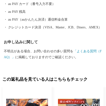
は、豊富な魚介類を「採り過ぎない」ことで水産資源を守る持続
au PAY カード（番号入力不要）
可能な漁法として、世界からも注目されています。 氷見市は、
au PAY 残高
漁師町という印象が強いかと思いますが、複数の小さな川に沿っ
て多数の谷戸が広がります。立山連峰を望む棚田や稲がはざかけ
au PAY（auかんたん決済）通信料金合算
された様子など、観光でいらした方からは美しい農村風景もひそ
クレジットカード決済（VISA、Master、JCB、Diners、AMEX）
かな人気です。 里山と里海の景観を守りつつ、恵まれた自然環
境を活かした美味しい食材が豊かなまさに「食都・氷見」。ぜひ
お申し込みに関して
この機会に氷見市の特産品や、氷見市で過ごす時間を楽しんでく
ださい。
不明点がある場合、お問い合わせの多い質問を
「よくある質問（F
AQ）」
に掲載しておりますのでご確認ください。
この返礼品を見ている人はこちらもチェック