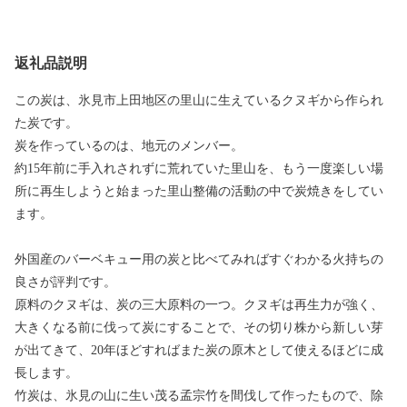
返礼品説明
この炭は、氷見市上田地区の里山に生えているクヌギから作られ
た炭です。
炭を作っているのは、地元のメンバー。
約15年前に手入れされずに荒れていた里山を、もう一度楽しい場
所に再生しようと始まった里山整備の活動の中で炭焼きをしてい
ます。
外国産のバーベキュー用の炭と比べてみればすぐわかる火持ちの
良さが評判です。
原料のクヌギは、炭の三大原料の一つ。クヌギは再生力が強く、
大きくなる前に伐って炭にすることで、その切り株から新しい芽
が出てきて、20年ほどすればまた炭の原木として使えるほどに成
長します。
竹炭は、氷見の山に生い茂る孟宗竹を間伐して作ったもので、除