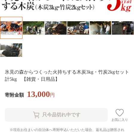
氷見の森からつくった火持ちする木炭3kg・竹炭2kgセット
計5kg 【雑貨・日用品】
13,000
寄附金額
円
お気に入り
現在お住まいの自治体へ寄附申込いただいた場合、返礼品は贈答され