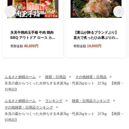
氷見牛焼肉玉手箱 牛肉 焼肉
【富山が誇るブランドぶり】
BBQ アウトドア ロース カル
直火で炙ったひみ寒ぶりのた
ビ 富山県 氷見市
たき
40,000円
19,000円
寄附金額
寄附金額
ふるさと納税ホーム
雑貨・日用品
その他雑貨・日用品
氷見の森からつくった火持ちする木炭3kg・竹炭2kgセット 計5kg 【雑貨・
日用品】
ふるさと納税ホーム
ランキング
雑貨・日用品ランキング
その他雑貨・日用品ランキング
氷見の森からつくった火持ちする木炭3kg・竹炭2kgセット 計5kg 【雑貨・
日用品】