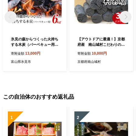
氷見の森からつくった火持ち
【アウトドアに最適！】京都
する木炭（バーベキュー用）
府産 南山城村こだわりの炭
6kg
（クヌギ・樫）約3kg 雑貨
13,000円
10,000円
寄附金額
寄附金額
日用品 キャンプ 木炭
富山県氷見市
京都府南山城村
この自治体のおすすめ返礼品
1
2