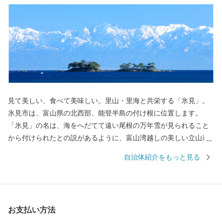
見て美しい、食べて美味しい。里山・里海と共栄する「氷見」。
氷見市は、富山県の北西部、能登半島の付け根に位置します。
「氷見」の名は、海をへだてて遠い尾根の万年雪が見られること
から付けられたとの説があるように、富山湾越しの美しい立山連
峰の景色でご存知の方も多くいらっしゃると思います。2016年に
自治体紹介をもっと見る
開業した北陸新幹線「新高岡駅」から、城端駅・氷見線に乗り継
いで終着駅「氷見駅｣へ至る海岸線沿いの車窓からの眺めは、鉄道
ファンならずとも一度はご覧いただきたい風景です。 富山湾は
「天然の生け簀」と称されるほど多種多様な魚介類が一年を通じ
お支払い方法
て水揚げされます。また、氷見が発祥の地である越中式定置網漁