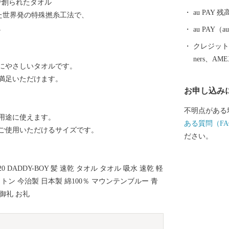
で創られたタオル
戦勝祈願をし
au PAY 残
た世界発の特殊撚糸工法で、
に人気のある
。
以上の梅が咲
au PAY
り桜が咲き誇る
クレジットカ
の文字は”A”
ners、AM
にやさしいタオルです。
に包まれた安
満足いただけます。
ださい。
お申し込み
不明点がある
用途に使えます。
ある質問（FA
ご使用いただけるサイズです。
ださい。
120 DADDY-BOY 髪 速乾 タオル タオル 吸水 速乾 軽
トン 今治製 日本製 綿100％ マウンテンブルー 青
 御礼 お礼