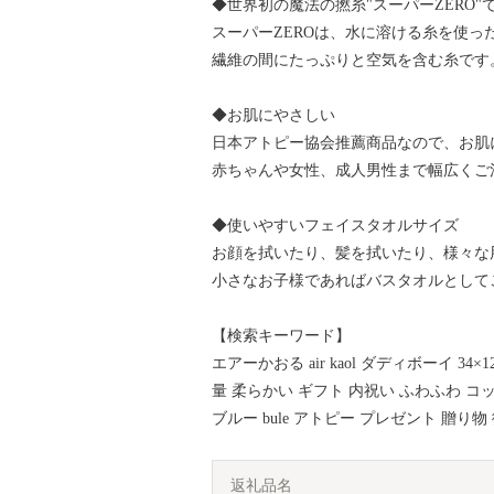
◆世界初の魔法の撚糸"スーパーZERO"
スーパーZEROは、水に溶ける糸を使っ
繊維の間にたっぷりと空気を含む糸です
◆お肌にやさしい
日本アトピー協会推薦商品なので、お肌
赤ちゃんや女性、成人男性まで幅広くご
◆使いやすいフェイスタオルサイズ
お顔を拭いたり、髪を拭いたり、様々な
小さなお子様であればバスタオルとして
【検索キーワード】
エアーかおる air kaol ダディボーイ 34×
量 柔らかい ギフト 内祝い ふわふわ コッ
ブルー bule アトピー プレゼント 贈り物
返礼品名