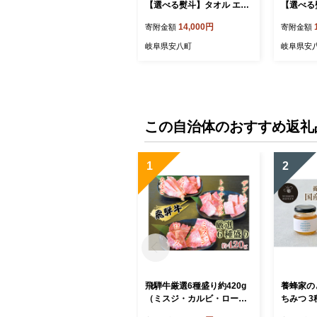
【選べる熨斗】タオル エア
【選べる
ーかおる ダディボーイ フェ
ーかおる
14,000円
寄附金額
寄附金額
イスタオル マウンテンブル
イスタオ
ー 2枚 セット 34×85cm 日
2枚 セット
岐阜県安八町
岐阜県安
本製 綿100％ 柔らか 軽い
製 綿10
スーパーZERO 吸水速乾 送
ーパーZE
料無料 浅野撚糸 岐阜県 安
無料 浅野
八町
町
この自治体のおすすめ返礼
1
2
飛騨牛厳選6種盛り約420g
養蜂家の
（ミスジ・カルビ・ロー
ちみつ 3
ス・ザブトン・カイノミ・
×2本 計