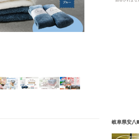
贈答されませ
岐阜県安八