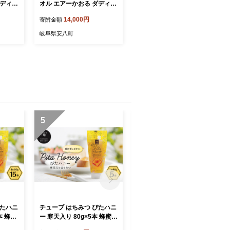
ダディボ
オル エアーかおる ダディボ
 スノー
ーイ フェイスタオル コーラ
14,000円
寄附金額
4×85
ルピンク 2枚 セット 34×85
 柔らか
cm 日本製 綿100％ 柔らか
岐阜県安八町
 吸水速
軽い スーパーZERO 吸水速
 岐阜
乾 送料無料 浅野撚糸 岐阜
県 安八町
5
6
ぴたハニ
チューブ はちみつ ぴたハニ
安八スペシャル 焼肉 厳選 8
本 蜂蜜
ー 寒天入り 80g×5本 蜂蜜
種盛り（トモサンカク、カ
れにくい
ハチミツ ハニー 垂れにくい
イノミ、ササニク、三角バ