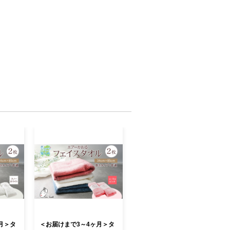
月＞タ
＜お届けまで3～4ヶ月＞タ