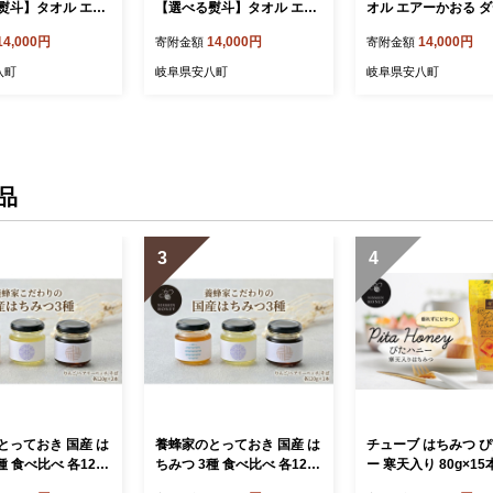
熨斗】タオル エア
【選べる熨斗】タオル エア
オル エアーかおる 
 ダディボーイ フェ
ーかおる ダディボーイ フェ
ーイ フェイスタオル
14,000円
14,000円
14,000円
寄附金額
寄附金額
ル コーラルピンク
イスタオル スノーホワイト
ホワイト 2枚 セット 3
 34×85cm 日本
2枚 セット 34×85cm 日本
cm 日本製 綿100％
八町
岐阜県安八町
岐阜県安八町
0％ 柔らか 軽い ス
製 綿100％ 柔らか 軽い ス
軽い スーパーZERO
RO 吸水速乾 送料
ーパーZERO 吸水速乾 送料
乾 送料無料 浅野撚糸
撚糸 岐阜県 安八
無料 浅野撚糸 岐阜県 安八
県 安八町
町
品
3
4
とっておき 国産 は
養蜂家のとっておき 国産 は
チューブ はちみつ 
種 食べ比べ 各120g
ちみつ 3種 食べ比べ 各120g
ー 寒天入り 80g×15
6本 蜂蜜 ハチミツ
×1本 計3本 蜂蜜 ハチミツ
ハチミツ ハニー 垂