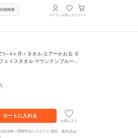
詳細検索
ログイン
お気に入り
カート
方
3～6ヶ月＞タオル エアーかおる ダ
フェイスタオル マウンテンブルー 2
4×85cm 日本製 綿100％ 柔らか 軽い
RO 吸水速乾 送料無料 浅野撚糸 岐
円
お気に入り
の自治体へ寄附申込いただいた場合、返礼品は