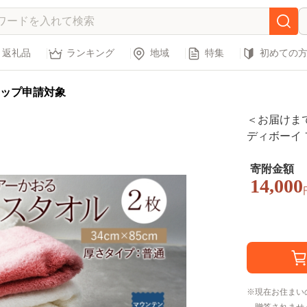
返礼品
ランキング
地域
特集
初めての
ップ申請対象
＜お届けまで
ディボーイ 
枚 セット 3
スーパーZE
寄附金額
14,000
阜県 安八町
現在お住まい