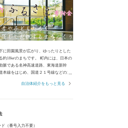
下に田園風景が広がり、ゆったりとした
る約18㎢のまちです。 町内には、日本の
動脈である名神高速道路、東海道新幹
道本線をはじめ、国道２１号線などの主
通の要所となっており、古くから多くの
自治体紹介をもっと見る
を構える田園風景と工業が融合したまち
。 平成30には名神高速道路に直結する安
ンターチェンジが開通し、都市圏がより
企業立地の候補地として更なる注目を浴
法
 町の名所には地下１，５００メートルか
八温泉や、織田信長が長篠の合戦の際に
 カード（番号入力不要）