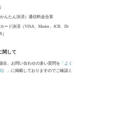
たといわれ、近年は縁結びで女性を中心
高
結神社、２月から３月にかけ１２００本
き誇る安八百梅園、４月に約３キロに渡
（auかんたん決済）通信料金合算
中須川千本桜などがあります。 anpachi
ード決済（VISA、Master、JCB、Di
で始まり、”i”で終わります。そんな愛AI
EX）
八町へおでかけの際は、ぜひへおこしく
に関して
場合、お問い合わせの多い質問を
「よく
Q）」
に掲載しておりますのでご確認く