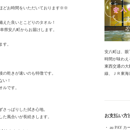
月ほどお時間をいただいております※※
備えた良いとこどりのタオル！
岐阜県安八町からお届けします。
ます。
安八町は、眼
時間が味わえ
東西交通の大
後の乾きが速いのも特徴です。
線、ＪＲ東海
ない！
要道が通る交
オルです。
企業が事業所
でもあります
八スマートイ
ずさっぱりした拭き心地。
身近になり、
お支払い方
した風合いが長続きします。
びています。
ら湧き出る安
au PAY