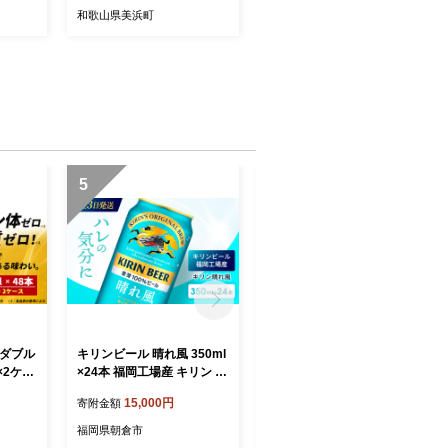
和歌山県美浜町
5
6
ナダブル
キリンビール 晴れ風 350ml
ジュース ピーチ ミックス D
×2ケー
×24本 福岡工場産 キリン ビ
ole 100％ 200ml×18本 飲料
 福岡工
ール
類 果汁飲料 フルーツジュー
15,000円
11,000円
寄附金額
寄附金額
ビール
ス 飲み物 果物 フルーツ パ
 抑制
ックジュース 持ち運び ミッ
福岡県朝倉市
福岡県朝倉市
たえ 爽
クスジュース