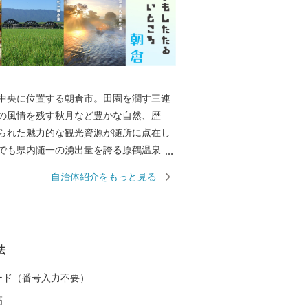
中央に位置する朝倉市。田園を潤す三連
の風情を残す秋月など豊かな自然、歴
られた魅力的な観光資源が随所に点在し
でも県内随一の湧出量を誇る原鶴温泉は
ラックスできます。また、夏の風物詩で
自治体紹介をもっと見る
国的に有名で奈良時代からおこなわれて
います。春には桜で有名な甘木公園。桜
お散歩やアスレチック広場でからだを動
すめです。
法
 カード（番号入力不要）
高