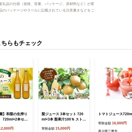
返礼品の仕様（規格、容量、パッケージ、原材料など）が変
品のパッケージやラベルに記載されている注意書きなどをご
こちらもチェック
園】和梨の生搾り
梨ジュース 3本セット 720
トマトジュース720m
720ml×2本セッ
ml×3本 梨果汁100％ ストレ
16,000円
寄附金額
03-0482】
ートジュース
12,000円
15,000円
寄附金額
香川県三豊市