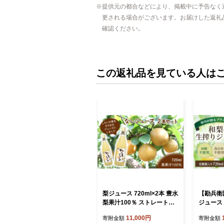
提供元の都合などにより、掲載中に予告なく
更される場合がございます。お届けした返礼
確認ください。
この返礼品を見ている人は
梨ジュース 720ml×2本 豊水
【勘兵衛
梨果汁100％ ストレートジ
ジュース 
ュース
ト 【122
11,000円
寄附金額
寄附金額