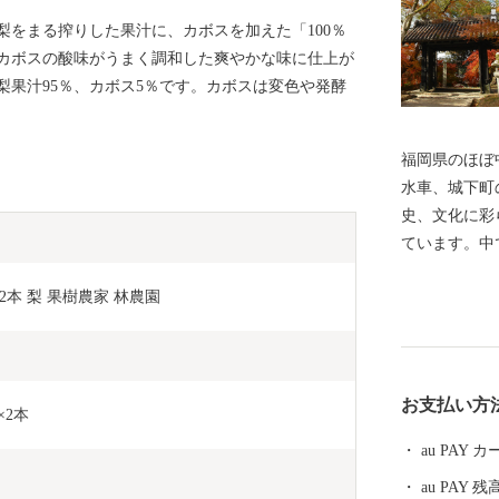
梨をまる搾りした果汁に、カボスを加えた「100％
カボスの酸味がうまく調和した爽やかな味に仕上が
梨果汁95％、カボス5％です。カボスは変色や発酵
福岡県のほぼ
水車、城下町
史、文化に彩
ています。中
心身ともにリ
2本 梨 果樹農家 林農園 
ある鵜飼は全
いたとされて
を眺めながら
かすのにおす
お支払い方
×2本
au PAY
au PAY 残