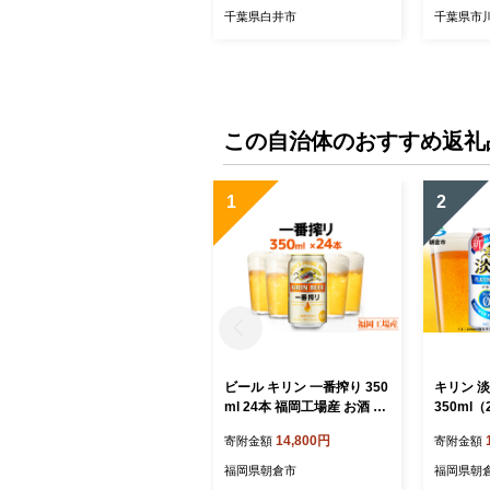
千葉県白井市
千葉県市
この自治体のおすすめ返礼
1
2
ビール キリン 一番搾り 350
キリン 
ml 24本 福岡工場産 お酒 キ
350ml
リンビール 送料無料 生ビー
ロ×糖質
14,800円
寄附金額
寄附金額
ル ギフト 内祝い ケース 一
類 福岡工場
番搾り麦汁 麦100％ すみき
ルコール5
福岡県朝倉市
福岡県朝
った味わい
体0 糖質