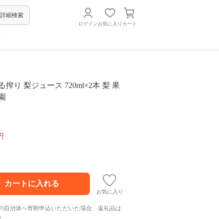
詳細検索
ログイン
お気に入り
カート
方
搾り 梨ジュース 720ml×2本 梨 果
園
円
お気に入り
の自治体へ寄附申込いただいた場合、返礼品は