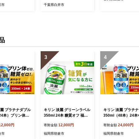
川市
千葉県白井市
品
3
4
淡麗 プラチナダブル
キリン 淡麗 グリーンラベル
キリン 淡麗 プラチ
（24本）プリン体ゼ
350ml 24本 糖質オフ 福岡
350ml（48本）24本
ゼロ 発泡酒 ビール
工場産 お酒 ビール キリン
ス プリン体0×糖質0
12,000円
12,000円
24,000円
寄附金額
寄附金額
産 ALC.5.5% ア
ビール 発泡酒 送料無料 ギ
場産 ビール キリン
.5％ お酒 プリン
フト 内祝い ケース
お酒 アルコール 酵母
倉市
福岡県朝倉市
福岡県朝倉市
0 ギフト 贈答品 晩
発酵制御技術 飲みご