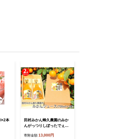
l×2本
田村みかん蜂久農園のみか
んがっつりしぼったでぇ
みかんジュース(720ml×2
13,000円
寄附金額
本)