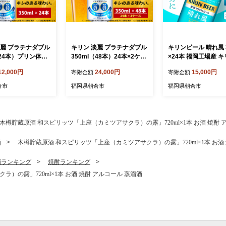
淡麗 プラチナダブル
キリン 淡麗 プラチナダブル
キリンビール 晴れ風 3
（24本）プリン体ゼ
350ml（48本）24本×2ケー
×24本 福岡工場産 キ
ゼロ 発泡酒 ビール
ス プリン体0×糖質0 福岡工
ール
12,000円
24,000円
15,000円
寄附金額
寄附金額
産 ALC.5.5% ア
場産 ビール キリンビール
.5％ お酒 プリン
お酒 アルコール 酵母 抑制
倉市
福岡県朝倉市
福岡県朝倉市
0 ギフト 贈答品 晩
発酵制御技術 飲みごたえ 爽
 独自の製法 スム
快 キレ ビール工場 ギフト
み口 贅沢な味わい
贈答品
木樽貯蔵原酒 和スピリッツ「上座（カミツアサクラ）の露」720ml×1本 お酒 焼酎 
酒
木樽貯蔵原酒 和スピリッツ「上座（カミツアサクラ）の露」720ml×1本 お酒
酒ランキング
焼酎ランキング
）の露」720ml×1本 お酒 焼酎 アルコール 蒸溜酒