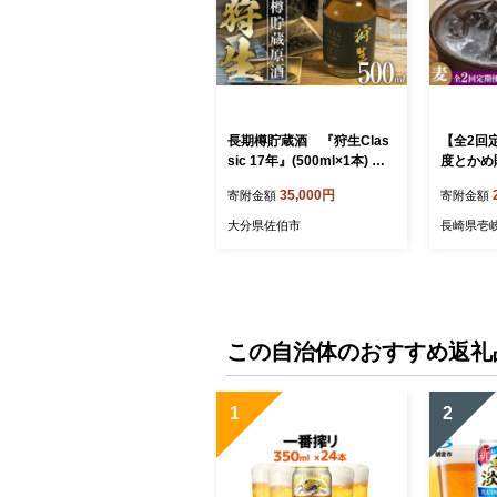
長期樽貯蔵酒 『狩生Clas
【全2回
sic 17年』(500ml×1本) プ
度とかめ
レミアム 数量限定 酒 アル
《壱岐市
35,000円
寄附金額
寄附金額
コール 木樽 貯蔵酒 国産
酎 壱岐焼
【AN97】【ぶんご銘醸】
コール [J
大分県佐伯市
長崎県壱
この自治体のおすすめ返礼
1
2