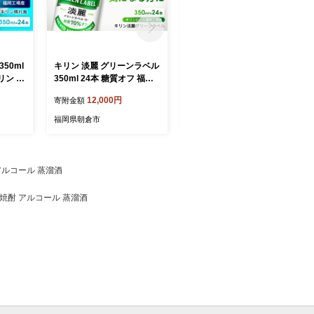
50ml
キリン 淡麗 グリーンラベル
ジュース ピーチ ミックス D
リン ビ
350ml 24本 糖質オフ 福岡
ole 100％ 200ml×18本 飲料
工場産 お酒 ビール キリン
類 果汁飲料 フルーツジュー
12,000円
11,000円
寄附金額
寄附金額
ビール 発泡酒 送料無料 ギ
ス 飲み物 果物 フルーツ パ
フト 内祝い ケース
ックジュース 持ち運び ミッ
福岡県朝倉市
福岡県朝倉市
クスジュース
アルコール 蒸溜酒
 焼酎 アルコール 蒸溜酒