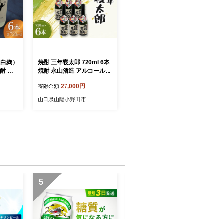
（白麹）
焼酎 三年寝太郎 720ml 6本
焼酎 麦
焼酎 永山酒造 アルコール
 アル
酒 晩酌 F6L-1367
27,000円
寄附金額
大分県
山口県山陽小野田市
5
6