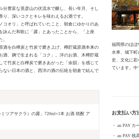
ル分豊富な英彦山の伏流水で醸し、長い年月、そし
香り、深いコクとキレを味わえるお酒です。
ノコオリ」と呼ばれていたこと、朝倉にゆかりのあ
を詠んだ和歌に「露」とあったことから、「上座
た。
福岡県のほぼ
成原酒を白樺炭と竹炭で磨き上げ、樽貯蔵原酒本来の
水車、城下町
お酒、麹で生まれる「コク」。洋のお酒、木樽貯蔵
史、文化に彩
して竹炭と白樺炭で磨きあがった「余韻」を感じて
ています。中
らない日本の酒と、西洋の酒の伝統を朝倉で結んで
心身ともにリ
ある鵜飼は全
いたとされて
を眺めながら
かすのにおす
お支払い方
ツアサクラ）の露」720ml×1本 お酒 焼酎 ア
au PAY
au PAY 残