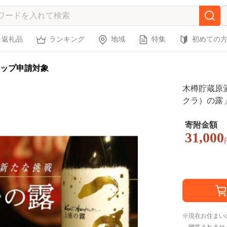
返礼品
ランキング
地域
特集
初めての
ップ申請対象
木樽貯蔵原
クラ）の露」7
蒸溜酒
寄附金額
31,000
現在お住まい