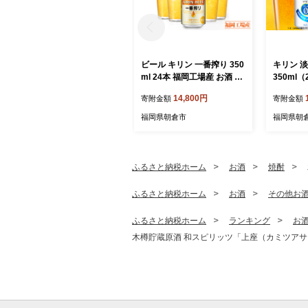
ビール キリン 一番搾り 350
キリン 
ml 24本 福岡工場産 お酒 キ
350ml
リンビール 送料無料 生ビー
ロ×糖質
14,800円
寄附金額
寄附金額
ル ギフト 内祝い ケース 一
類 福岡工場
番搾り麦汁 麦100％ すみき
ルコール5
福岡県朝倉市
福岡県朝
った味わい
体0 糖質
酌 家飲み
ーズな飲
ふるさと納税ホーム
お酒
焼酎
ふるさと納税ホーム
お酒
その他お
ふるさと納税ホーム
ランキング
お
木樽貯蔵原酒 和スピリッツ「上座（カミツアサクラ