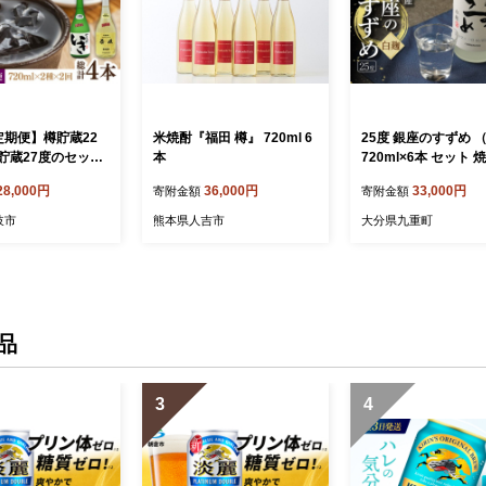
定期便】樽貯蔵22
米焼酎『福田 樽』 720ml 6
25度 銀座のすずめ 
貯蔵27度のセット
本
720ml×6本 セット 
》【天下御免】焼
焼酎 大分麦焼酎 お酒
28,000円
36,000円
33,000円
寄附金額
寄附金額
酎 麦焼酎 酒 アル
コール 瓶 大分県産 
DB367]
九重町
岐市
熊本県人吉市
大分県九重町
品
3
4