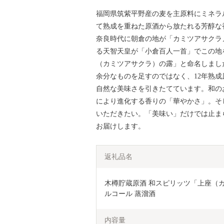
福岡県筑紫平野産の麦を主原料にミネラ
て熟成を重ねた原酒から放たれる芳醇な
奈良時代に朝倉の地が「カミツアサクラ
る天智天皇が「小倉百人一首」でこの地
（カミツアサクラ）の露」と命名しまし
余分なものを足すのではなく、12年熟
自然な美味さを引きたてています。和の
により進化する香りの「華やかさ」。そ
いただきたい。「美味い」だけでは止ま
お届けします。
返礼品名
木樽貯蔵原酒 和スピリッツ「上座（カミ
ルコール 蒸溜酒 
内容量