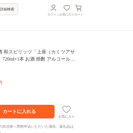
詳細検索
ログイン
お気に入り
カート
方
酒 和スピリッツ「上座（カミツアサ
20ml×1本 お酒 焼酎 アルコール
円
お気に入り
の自治体へ寄附申込いただいた場合、返礼品は