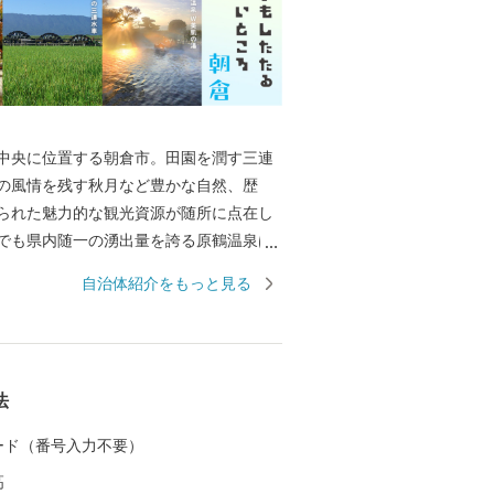
中央に位置する朝倉市。田園を潤す三連
の風情を残す秋月など豊かな自然、歴
られた魅力的な観光資源が随所に点在し
でも県内随一の湧出量を誇る原鶴温泉は
ラックスできます。また、夏の風物詩で
自治体紹介をもっと見る
国的に有名で奈良時代からおこなわれて
います。春には桜で有名な甘木公園。桜
お散歩やアスレチック広場でからだを動
すめです。
法
 カード（番号入力不要）
高