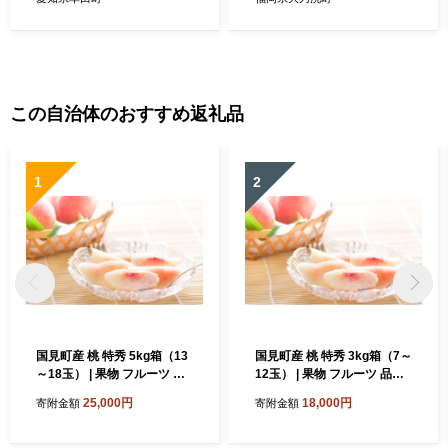
この自治体のおすすめ返礼品
1
2
国見町産 桃 特秀 5kg箱（13
国見町産 桃 特秀 3kg箱（7～
～18玉） | 果物 フルーツ 品
12玉） | 果物 フルーツ 品種
種 おまかせ ※2026年8月～
おまかせ ※2026年8月～発
25,000円
18,000円
寄附金額
寄附金額
発送
送