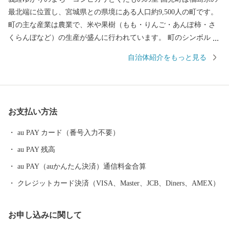
最北端に位置し、宮城県との県境にある人口約9,500人の町です。
町の主な産業は農業で、米や果樹（もも・りんご・あんぽ柿・さ
くらんぼなど）の生産が盛んに行われています。 町のシンボル・
阿津賀志山はかつて、源頼朝率いる鎌倉軍と奥州藤原氏が戦った
自治体紹介をもっと見る
奥州合戦の地となりました。奥州藤原氏が築いた防御施設「阿津
賀志山防塁」は日本三大防塁の一つとして国指定重要文化財に指
定されています。激戦が繰り広げられた山のふもとには田畑が広
がり、季節ごとに変化する景色が魅力です。 また、平成29年5月3
お支払い方法
日には、国道4号線沿いに東北最大級となる「道の駅国見あつかし
の郷」が交流連携の拠点としてグランドオープンし、町内外から
au PAY カード（番号入力不要）
の多くの人でにぎわっています。
au PAY 残高
au PAY（auかんたん決済）通信料金合算
クレジットカード決済（VISA、Master、JCB、Diners、AMEX）
お申し込みに関して