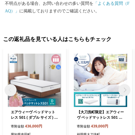
不明点がある場合、お問い合わせの多い質問を
「よくある質問（F
AQ）」
に掲載しておりますのでご確認ください。
この返礼品を見ている人はこちらもチェック
エアウィーヴ ベッドマット
【大刀洗町限定】エアウィー
レス S01 ( ダブル サイズ ) マ
ヴ ベッドマットレス S01 セ
ットレス ベッド
ミダブル×エアウィーヴ ピロ
436,000円
439,000円
寄附金額
寄附金額
ー スリム“みな実のまくら”
愛知県幸田町
福岡県大刀洗町