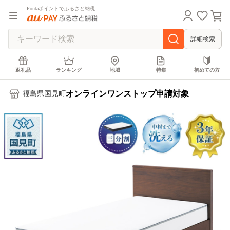
Pontaポイントでふるさと納税
詳細検索
返礼品
ランキング
地域
特集
初めての方
オンラインワンストップ申請対象
福島県国見町