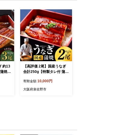
 約13
【高評価 2尾】国産うなぎ
 蒲焼
合計250g【特製タレ付 蒲焼
焼き 備
鰻 ウナギ 有頭 炭火焼き 備
10,000円
寄附金額
温める
長炭 手焼き レンジ 温める
73
だけ 簡単調理】 G4168
大阪府泉佐野市