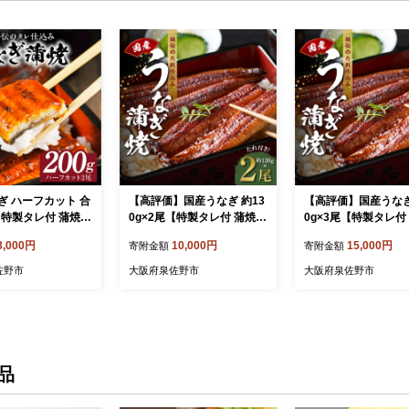
ぎ ハーフカット 合
【高評価】国産うなぎ 約13
【高評価】国産うなぎ
【特製タレ付 蒲焼
0g×2尾【特製タレ付 蒲焼
0g×3尾【特製タレ付
 ウナギ 無頭 炭火
鰻 ウナギ 無頭 炭火焼き 備
鰻 ウナギ 無頭 炭火
8,000円
10,000円
15,000円
寄附金額
寄附金額
炭 手焼き レンジ
長炭 手焼き レンジ 温める
長炭 手焼き レンジ 
 簡単調理】 G41
だけ 簡単調理】 G4183
だけ 簡単調理】 G41
佐野市
大阪府泉佐野市
大阪府泉佐野市
品