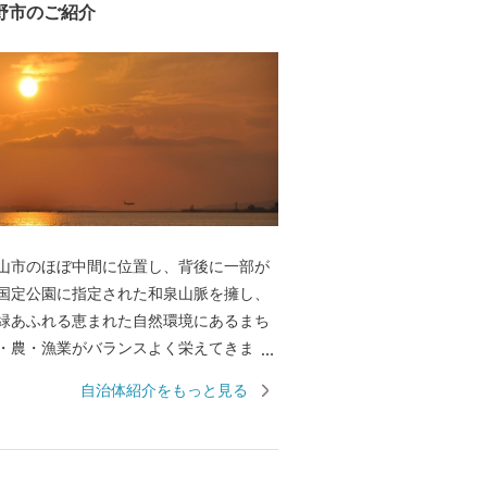
野市のご紹介
山市のほぼ中間に位置し、背後に一部が
国定公園に指定された和泉山脈を擁し、
緑あふれる恵まれた自然環境にあるまち
・農・漁業がバランスよく栄えてきまし
際空港の開港などに伴う人口の増加とと
自治体紹介をもっと見る
サービス業が盛んになっています。 名前
世以来の村名「佐野」に旧国名和泉を冠
伝承では「狭い原野」ということから
うようになり、それが転じて「佐野」と