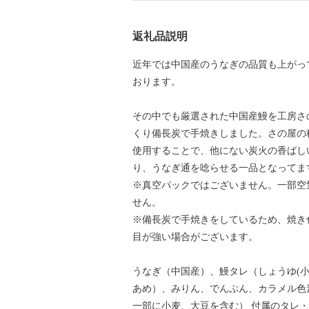
返礼品説明
近年では中国産のうなぎの品質も上がっ
おります。
その中でも厳選された中国産鰻を工房さ
くり備長炭で手焼きしました。さの屋の
使用することで、他にない炭火の香ばし
り、うなぎ通を唸らせる一品となってま
※真空パックではございません。一部空
せん。
※備長炭で手焼きをしているため、焼き
目が強い場合がございます。
うなぎ（中国産）、鰻タレ（しょうゆ(
あめ）、みりん、でんぷん、カラメル色
一部に小麦、大豆を含む） 付属のタレ