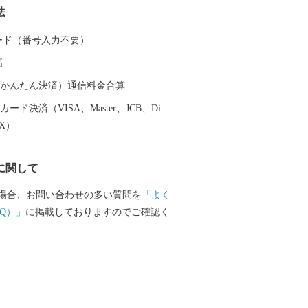
法
になったといわれています。 昭和23年4
町の市制施行により泉佐野市（いずみさの
 カード（番号入力不要）
、昭和29年、南中通村、日根野村、長滝
高
、大土村の5カ村が合併し、現在の市域が
ます。 平成6年9月に開港した関空による
（auかんたん決済）通信料金合算
最大限に活用し、世界と日本を結ぶ玄関
ード決済（VISA、Master、JCB、Di
21世紀にふさわしい国際都市をめざして
EX）
取り組んでいます。
に関して
場合、お問い合わせの多い質問を
「よく
Q）」
に掲載しておりますのでご確認く