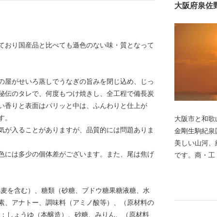
大阪府泉佐
ており国産品と比べても遜色のない味・質となって
の屋がせいろ蒸しでうなぎの旨みを閉じ込め、じっ
秘伝のタレで、何度もつけ焼きし、全工程で備長炭
い香りと表面はパリッと中は、ふんわりと仕上が
す。
大阪市と和歌
気が入ることがありますが、品質的には問題ありま
金剛生駒紀泉
美しい山河、
色には多少の個体差がございます。また、尾は焦げ
です。商・工
たが、関西国
もに、商業・
小麦を含む）、糖類（砂糖、ブドウ糖果糖液糖、水
の由来は、中
素、アナトー、調味料（アミノ酸等）、（原材料の
したもので、
・：しょうゆ（本醸造）、砂糖、みりん、（原材料
「狭野」とい