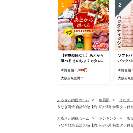
1
2
【有効期限なし】あとから
ソフトパ
選べる さのちょくカタログ
パック×4
（寄附1,000円コース）【泉
アパルプ1
1,000円
寄附金額
寄附金額
佐野市 ふるさとギフト 400
急上昇 
0品以上 高評価 肉 ビール 海
常備品 て
大阪府泉佐野市
大阪府泉
鮮 野菜 定期便 タオル ティ
災 箱なし】
ッシュ 後から カタログギフ
ト あとからセレクト】 sn0
20
ふるさと納税ホーム
魚貝類
うなぎ
うなぎ蒲焼 合計800g【約160g×5尾 特製タレ付
ふるさと納税ホーム
ランキング
魚
うなぎ蒲焼 合計800g【約160g×5尾 特製タレ付