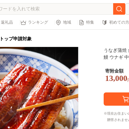
返礼品
ランキング
地域
特集
初めての
トップ申請対象
うなぎ蒲焼 合
鰻 ウナギ 
わふわ 炭火焼
寄附金額
13,000
現在お住まい
贈答されませ