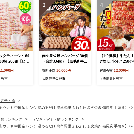
3
4
ックティッシュ 60
肉の泉佐野 ハンバーグ 30個
【1位獲得】牛たん 1.
00枚 200組【ピュ
（合計3.6kg）【黒毛和牛
ぎ塩味 小分け 250g
00％ 高評価 人気
なにわポーク入り 120g×30
型 牛タン 牛肉 焼肉 B
11,000円
10,000円
12,000円
寄附金額
寄附金額
まとめ買い 日用品
個 小分け 冷凍 ストック 人
切り ぎゅうたん ス
ぃっしゅ 備蓄 防
気 総菜 はんばーぐ 訳あり
訳あり サイズ不揃い】
佐野市
大阪府泉佐野市
大阪府泉佐野市
 010B1754
簡単調理 おかず お弁当】 C
21
FX0115
・穴子・鱧
 鰻 ウナギ 中国産 レンジ 温めるだけ 簡単調理 ふわふわ 炭火焼き 備長炭 手焼き】 G41
貝類ランキング
うなぎ・穴子・鱧ランキング
 鰻 ウナギ 中国産 レンジ 温めるだけ 簡単調理 ふわふわ 炭火焼き 備長炭 手焼き】 G41