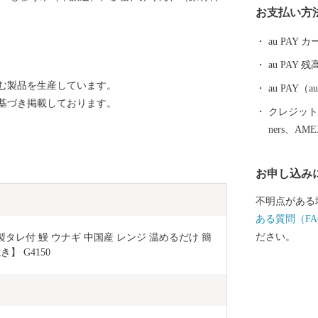
お支払い方
よばれるよう
月1日、佐野
au PAY
し）が誕生し
au PAY 残
村、上之郷村
む製品を生産しています。
形成されてい
au PAY
基づき掲載しております。
インパクトを
クレジットカ
都市として、
ners、AM
まちづくりに
お申し込み
不明点がある
ある質問（FA
ださい。
 特製タレ付 鰻 ウナギ 中国産 レンジ 温めるだけ 簡
】 G4150