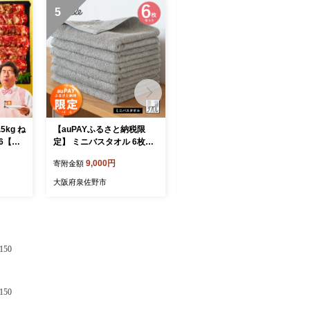
5
6
5kg ね
【auPAYふるさと納税限
【1位獲得】よなよなエール
×6【成
定】 ミニバスタオル 6枚セ
26本（24本＋2本）【350m
BQ 薄
ット（グレー） 【フェイス
l 缶 ビール びーる お酒 さけ
9,000円
18,000円
寄附金額
寄附金額
ライス
タオル 以上 バスタオル 未
BBQ 飲み比べ 晩酌 高評価
 G47
満 泉州タオル 吸水 普段使
家計応援 特別規格 ヤッホー
大阪府泉佐野市
大阪府泉佐野市
い シンプル 日用品 たお
ブルーイング】 G3897-1
る】 G3981-1
50
50