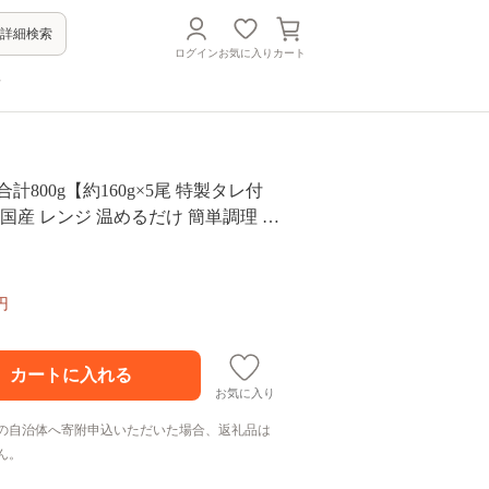
詳細検索
ログイン
お気に入り
カート
方
計800g【約160g×5尾 特製タレ付
中国産 レンジ 温めるだけ 簡単調理 ふ
き 備長炭 手焼き】 G4150
円
お気に入り
の自治体へ寄附申込いただいた場合、返礼品は
ん。