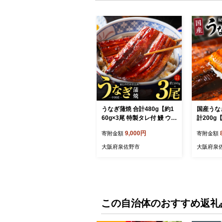
うなぎ蒲焼 合計480g【約1
国産うな
60g×3尾 特製タレ付 鰻 ウナ
計200g
ギ 中国産 レンジ 温めるだ
訳あり 鰻
9,000円
寄附金額
寄附金額
け 簡単調理 ふわふわ 炭火
焼き 備長
焼き 備長炭 手焼き】 G419
温めるだけ
大阪府泉佐野市
大阪府泉
3
67
この自治体のおすすめ返礼