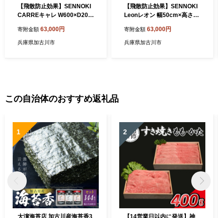
【飛散防止効果】SENNOKI
【飛散防止効果】SENNOKI
CARREキャレ W600×D20×
Leonレオン 幅50cm×高さ16
H600mm(4.8kg)木枠正方形
1cm×奥行2cm木枠全身イン
63,000円
63,000円
寄附金額
寄附金額
インテリアウォールミラー(3
テリアウォールミラー(3色)
色)【2406M05034】
【2406M05006-9】
兵庫県加古川市
兵庫県加古川市
この自治体のおすすめ返礼品
1
2
大濵海苔店 加古川産海苔香3
【14営業日以内に発送】神