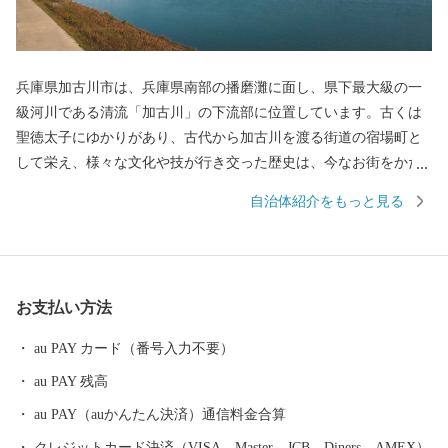
兵庫県加古川市は、兵庫県南部の播磨灘に面し、県下最大級の一
級河川である清流「加古川」の下流部に位置しています。古くは
聖徳太子にゆかりがあり、古代から加古川を渡る街道の宿場町と
して栄え、様々な文化や技が行き交った歴史は、今なお街をかた
ちづくっています。市内には播磨灘へと注ぐ加古川が貫流し、北
自治体紹介をもっと見る
部には播磨富士とも呼ばれる標高約304mの高御位山、コスモス畑
やルピナス畑など、心癒す自然豊かなや丘陵地や風景が広がると
ともに、南部や中央部には商業・サービス業の集積が進み、自然
環境と生活利便性の両方を享受できるまちとして発展してきまし
お支払い方法
た。
au PAY カード（番号入力不要）
au PAY 残高
au PAY（auかんたん決済）通信料金合算
クレジットカード決済（VISA、Master、JCB、Diners、AMEX）