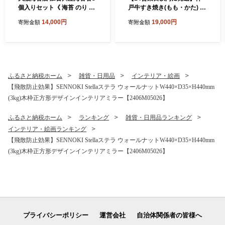
個入りセット《 海苔 のり セ
戸牛すき焼き(もも・かた) 各
ット 焼のり 味のり 詰め合わ
200g×1《 肉 牛肉 神戸牛 ス
14,000円
19,000円
寄附金額
寄附金額
せ 》【2601D06501】
ライス肉 ももかた すき焼き
400g 冷凍 》【2501A1690
3】
ふるさと納税ホーム
雑貨・日用品
インテリア・絵画
【飛散防止効果】SENNOKI Stellaステラ ウォールナットW440×D35×H440mm
(3kg)木枠正方形デザインインテリアミラー【2406M05026】
ふるさと納税ホーム
ランキング
雑貨・日用品ランキング
インテリア・絵画ランキング
【飛散防止効果】SENNOKI Stellaステラ ウォールナットW440×D35×H440mm
(3kg)木枠正方形デザインインテリアミラー【2406M05026】
プライバシーポリシー
運営会社
自治体関係者の皆様へ