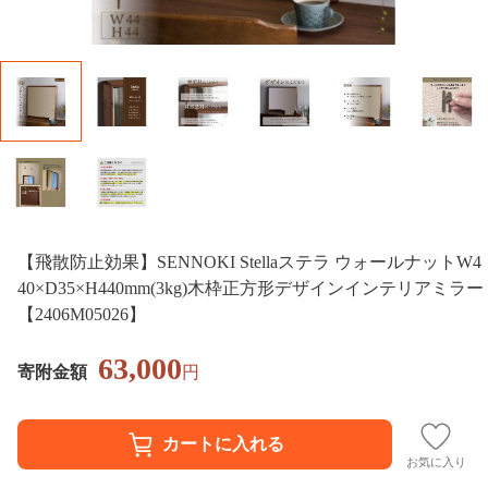
【飛散防止効果】SENNOKI Stellaステラ ウォールナットW4
40×D35×H440mm(3kg)木枠正方形デザインインテリアミラー
【2406M05026】
63,000
寄附金額
円
お気に入り