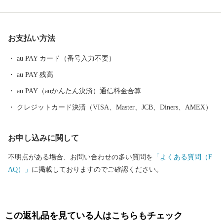
世界のブランド松阪牛の全体の20％を肥育する一大産地であり、
さらに日本三大茶のひとつ伊勢茶の栽培も盛んで、春にはほのか
なお茶のいい香りに包まれます。 他にも、多気町でしか栽培出
お支払い方法
来ない特産の伊勢いもや、多気町発祥の前川次郎柿など、町の名
の由来のとおり、かねてから多くの産品が栽培されてきました。
au PAY カード（番号入力不要）
多気町の自慢は、これらの豊富な食材だけではありません。前
au PAY 残高
述の松阪牛肥育農家直営レストランや、伊勢いも料理専門店、あ
る全国紙で全国2位に輝いた農園レストラン、清流宮川の畔で絶景
au PAY（auかんたん決済）通信料金合算
を観ながら味わえる茅葺き日本料理などなど、魅力的な飲食店が
クレジットカード決済（VISA、Master、JCB、Diners、AMEX）
多数あります。 そして、何といっても全国的にも大変珍しい高
校生が運営するレストラン、その名も「高校生レストラン まごの
お申し込みに関して
店」があり、営業日は多くのお客様で賑わっています。 私たち
は、地域の産品を大切に、食の取り組みを進め、紡いできた農山
不明点がある場合、お問い合わせの多い質問を
「よくある質問（F
村の原風景と営みを大切にしながら、次世代への引き継いでいき
AQ）」
に掲載しておりますのでご確認ください。
たいと考えています。 あなたとつながる。明日につなげる。多
気町ふるさと納税。 気持ちあふれる、気が多いまち－多気町。
ぜひ、応援してください。
この返礼品を見ている人はこちらもチェック