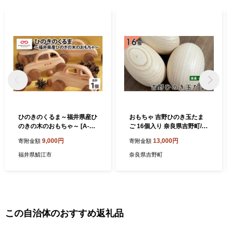
ひのきのくるま～福井県産ひ
おもちゃ 吉野ひのき玉たま
のきの木のおもちゃ～ [A-06
ご 16個入り 奈良県吉野町/株
801]
式会社 南都木材産業[BRCM
9,000円
13,000円
寄附金額
寄附金額
001] おもちゃ 玩具 トイ 木の
おもちゃ 木の玩具 木製玩具
福井県鯖江市
奈良県吉野町
玩具 子ども 孫
この自治体のおすすめ返礼品