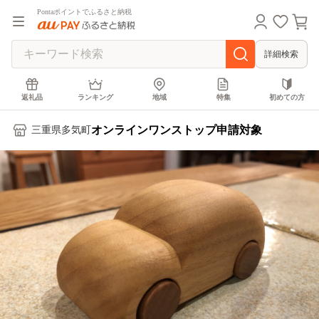
Pontaポイントでふるさと納税
詳細検索
返礼品
ランキング
地域
特集
初めての方
オンラインワンストップ申請対象
三重県多気町