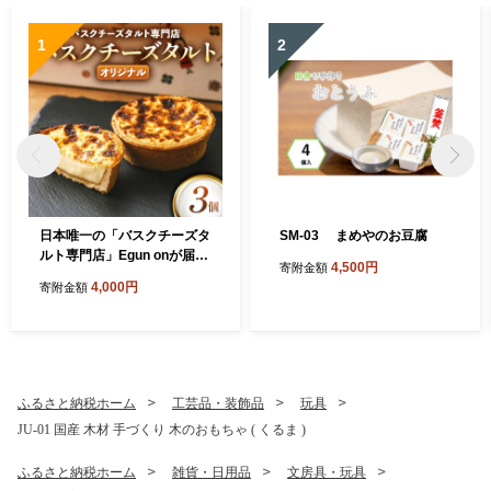
1
2
日本唯一の「バスクチーズタ
SM-03 まめやのお豆腐
ルト専門店」Egun onが届け
4,500円
寄附金額
るする バスクチーズタルト
4,000円
寄附金額
オリジナル 3個 VT-83 ス
イーツ お菓子 贈答品 贈答用
ギフト 三重県 多気町 エグノ
ン VT-83
ふるさと納税ホーム
工芸品・装飾品
玩具
JU-01 国産 木材 手づくり 木のおもちゃ ( くるま )
ふるさと納税ホーム
雑貨・日用品
文房具・玩具