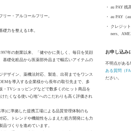
族湯やロケー
au PAY 残
治温泉など多
フリー・アルコールフリー。
泉を楽しむこ
au PAY
ニニギノミコ
クレジットカ
基礎力を整える1本。
ったとされる
ners、AM
ミコトを御祭
のパワースポ
お申し込み
997年の創業以来、「健やかに美しく、毎日を笑顔
ら多くの人が
、基礎化粧品から医薬部外品まで幅広いアイテムの
市には、飛行
不明点がある
阪なら約1時
ある質問（FA
ジデザイン、薬機法対応、製造、出荷までをワンス
近いまち「霧
ださい。
OEMを導入する企業様から長年の取引先まで、多
で、みなさん
販・TVショッピングなどで数多くのヒット商品を
産者の技と思
続けたくなる使い心地”へのこだわりも高く評価され
「黒豚」に和
牛」、全国茶
基準)に準拠した提携工場による品質管理体制のも
霧島市でしか
対応。トレンドや機能性をふまえた処方開発にも力
霧島は食の宝
製品づくりを進めています。
注目を集めて