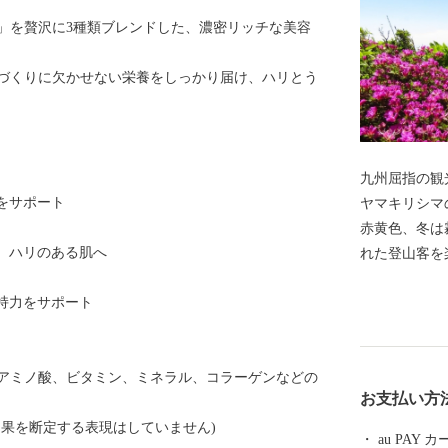
」を贅沢に3種類ブレンドした、濃密リッチな美容
づくりに欠かせない栄養をしっかり届け、ハリとう
九州屈指の観
感をサポート
ヤマキリシマ
赤黄色、冬は
く、ハリのある肌へ
れた登山客を
擁し、日本ジ
保持力をサポート
本で最初の国
どの豊かな自
黒さつま鶏・
アミノ酸、ビタミン、ミネラル、コラーゲンなどの
す。 豊富な
お支払い方
郷隆盛や坂本
効果を断定する表現はしていません)
た。霧島市に
au PAY