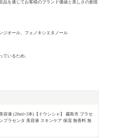
粧品を通じてお客様のブランド価値と美しさの創造
工芸品のほか
います。
キサンジオール、フェノキシエタノール
っているため。
美容液 (20ml×3本)【ドウシシャ】 霧島市 プラセ
ンプラセンタ 美容液 スキンケア 保湿 無香料 無