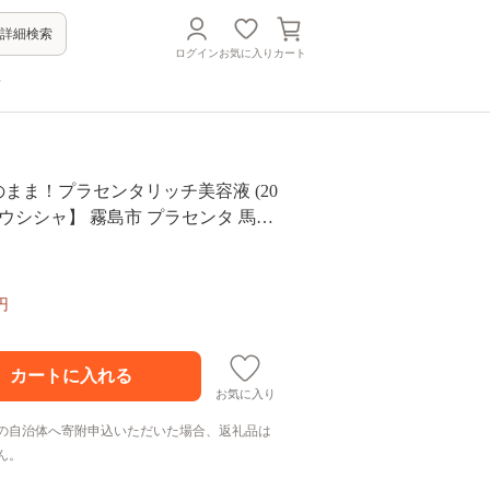
詳細検索
ログイン
お気に入り
カート
方
 そのまま！プラセンタリッチ美容液 (20
【ドウシシャ】 霧島市 プラセンタ 馬プ
プラセンタ マリンプラセンタ 美容
ア 保湿 無香料 無着色 日本製
円
お気に入り
の自治体へ寄附申込いただいた場合、返礼品は
ん。