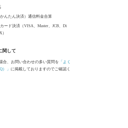
ションが最高の露天風呂、昔ながらの湯
高
種多様な温泉施設があり、自分好みの温
とができます。 また、天照大神の孫の
（auかんたん決済）通信料金合算
トが三種の神器を手に高千穂峰に降り立
ード決済（VISA、Master、JCB、Di
「天孫降臨神話」が残り、そのニニギノ
EX）
神としている霧島神宮を中心にたくさん
ットがあり、そのパワーを求めて全国か
に関して
訪れます。 鹿児島空港があるまち霧島
機を利用すると東京から約1時間35分、大
場合、お問い合わせの多い質問を
「よく
間10分で来ることができます。遠いようで
Q）」
に掲載しておりますのでご確認く
島市」。多くの偉人が癒されたこのまち
も日ごろの疲れを癒してみませんか。 生
いがつまった特産品 鹿児島ブランド
牛オリンピック日本一の「鹿児島黒
品評会で日本一を獲得した「霧島茶」、
造られていない「壺づくり黒酢」など、
庫です。さらに、その美しさと職人技で
いる「薩摩錫器」や「薩摩切子」などの