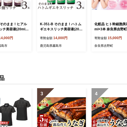
-B そのまま！ヒアル
K-351-B そのまま！ハトム
化粧品 ヒト幹細胞美容
チ美容液(20ml×
ギエキスリッチ美容液(20ml
ml×3本 奈良県吉野町
ドウシシャ】 霧島市
×3本)【ドウシシャ】霧島市
会社 ドウシシャ[BR
14,000円
14,000円
15,000円
寄附金額
寄附金額
ン酸 美容液 高保湿
ハトムギ ヨクイニン 美容液
5] 化粧品 美容液 セ
 スキンケア 無着色
集中ケア 保湿 角質ケア 無
らむ serum 保湿
霧島市
鹿児島県霧島市
奈良県吉野町
日本製
香料 無着色 パラベン不使用
日本製
品
3
4