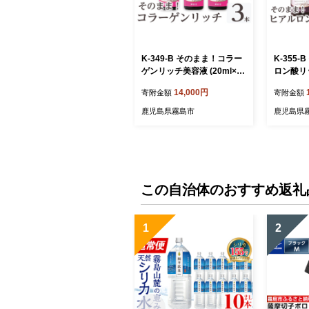
K-349-B そのまま！コラー
K-355
ゲンリッチ美容液 (20ml×3
ロン酸リッ
本)【ドウシシャ】 霧島市
3本)【
14,000円
寄附金額
寄附金額
美容液 スキンケア 高分子・
ヒアルロ
低分子・ベビーコラーゲン
うるおい
鹿児島県霧島市
鹿児島県
保湿 うるおい 無香料 無着
無香料 
色 日本製
この自治体のおすすめ返礼
1
2