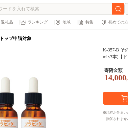
返礼品
ランキング
地域
特集
初めての
トップ申請対象
K-357-B
ml×3本)
ラセンタ 豚
液 スキンケ
寄附金額
14,000
現在お住まい
贈答されませ