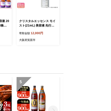
液 20
クリスタルエッセンス モイ
/株式
スト(21mL) 美容液 先行美
DH00
容液 保湿美容液 イオン導入
12,000円
寄附金額
ラム せ
化粧品 スキンケア コスメ
美容 常温保存 TOUT VERT
大阪府箕面市
【m83-10】【トゥヴェー
ル】
5
6