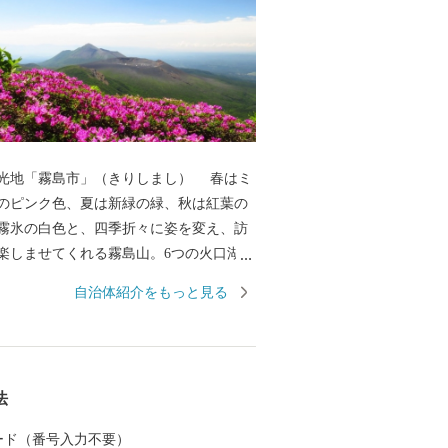
光地「霧島市」（きりしまし） 春はミ
のピンク色、夏は新緑の緑、秋は紅葉の
霧氷の白色と、四季折々に姿を変え、訪
楽しませてくれる霧島山。6つの火口湖を
オパークにも認定されている大自然。日
自治体紹介をもっと見る
立公園に指定され、海・山・川・田園な
然が広がり、その中で育つ黒豚・黒牛・
黒酢、霧島茶などの食材が自慢のまちで
湯量と泉質を誇る温泉が魅力で、あの西
法
龍馬も霧島の温泉と大自然に癒されまし
は人気のお宿のほか、気軽に楽しめる家
 カード（番号入力不要）