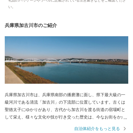
礼品のパッケージやラベルに記載されている注意書きなどをご確認くださ
い。
兵庫県加古川市のご紹介
兵庫県加古川市は、兵庫県南部の播磨灘に面し、県下最大級の一
級河川である清流「加古川」の下流部に位置しています。古くは
聖徳太子にゆかりがあり、古代から加古川を渡る街道の宿場町と
して栄え、様々な文化や技が行き交った歴史は、今なお街をかた
ちづくっています。市内には播磨灘へと注ぐ加古川が貫流し、北
自治体紹介をもっと見る
部には播磨富士とも呼ばれる標高約304mの高御位山、コスモス畑