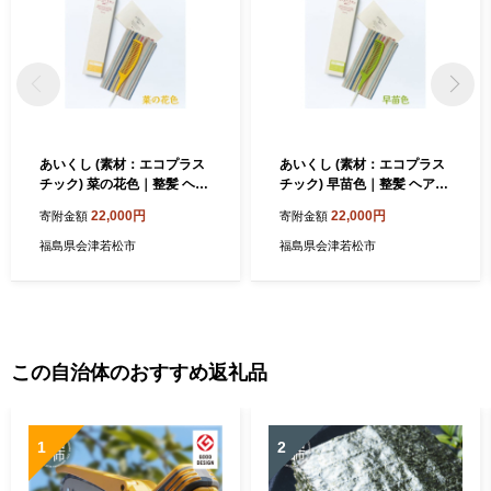
あいくし (素材：エコプラス
あいくし (素材：エコプラス
チック) 菜の花色｜整髪 ヘア
チック) 早苗色｜整髪 ヘアケ
ケア 髪の毛 とかす [0571]
ア 髪の毛 とかす [0572]
22,000円
22,000円
寄附金額
寄附金額
福島県会津若松市
福島県会津若松市
この自治体のおすすめ返礼品
1
2