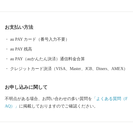
やルピナス畑など、心癒す自然豊かなや丘陵地や風景が広がると
ともに、南部や中央部には商業・サービス業の集積が進み、自然
環境と生活利便性の両方を享受できるまちとして発展してきまし
お支払い方法
た。
au PAY カード（番号入力不要）
au PAY 残高
au PAY（auかんたん決済）通信料金合算
クレジットカード決済（VISA、Master、JCB、Diners、AMEX）
お申し込みに関して
不明点がある場合、お問い合わせの多い質問を
「よくある質問（F
AQ）」
に掲載しておりますのでご確認ください。