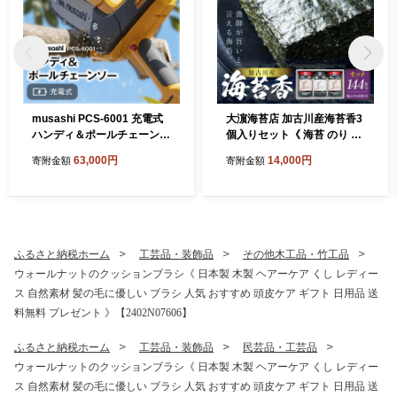
musashi PCS-6001 充電式
大濵海苔店 加古川産海苔香3
ハンディ＆ポールチェーンソ
個入りセット《 海苔 のり セ
ー 《 チェーンソー 充電式 小
ット 焼のり 味のり 詰め合わ
63,000円
14,000円
寄附金額
寄附金額
型 充電式チェーンソー 剪定
せ 》【2601D06501】
ばさみ 剪定バサミ 剪定 電動
伸縮 充電 電動のこぎり のこ
ぎり ノコギリ コードレス ム
サシ ハンディ DIY 》【2406
O10822】
ふるさと納税ホーム
工芸品・装飾品
その他木工品・竹工品
ウォールナットのクッションブラシ《 日本製 木製 ヘアーケア くし レディー
ス 自然素材 髪の毛に優しい ブラシ 人気 おすすめ 頭皮ケア ギフト 日用品 送
料無料 プレゼント 》【2402N07606】
ふるさと納税ホーム
工芸品・装飾品
民芸品・工芸品
ウォールナットのクッションブラシ《 日本製 木製 ヘアーケア くし レディー
ス 自然素材 髪の毛に優しい ブラシ 人気 おすすめ 頭皮ケア ギフト 日用品 送