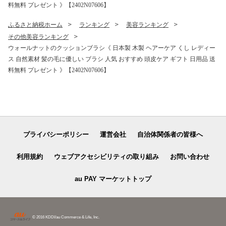
料無料 プレゼント 》【2402N07606】
ふるさと納税ホーム
ランキング
美容ランキング
その他美容ランキング
ウォールナットのクッションブラシ《 日本製 木製 ヘアーケア くし レディー
ス 自然素材 髪の毛に優しい ブラシ 人気 おすすめ 頭皮ケア ギフト 日用品 送
料無料 プレゼント 》【2402N07606】
プライバシーポリシー
運営会社
自治体関係者の皆様へ
利用規約
ウェブアクセシビリティの取り組み
お問い合わせ
au PAY マーケットトップ
© 2016 KDDI/au Commerce & Life, Inc.