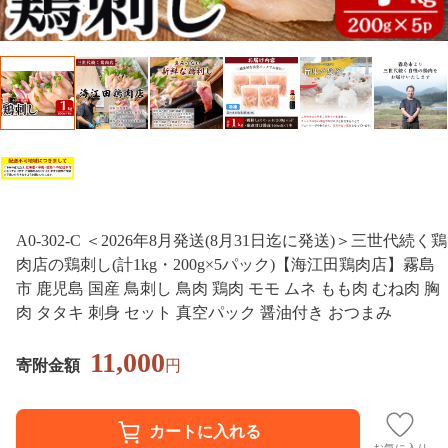
A0-302-C ＜2026年8月発送(8月31日迄に発送)＞三世代続く鶏
肉店の鶏刺し(計1kg・200g×5パック)【海江田鶏肉店】霧島
市 鹿児島 国産 鳥刺し 鳥肉 鶏肉 モモ ムネ もも肉 むね肉 胸
肉 タタキ 刺身 セット 真空パック 醤油付き おつまみ
11,000
寄附金額
円