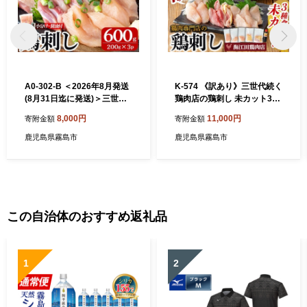
A0-302-B ＜2026年8月発送
K-574 《訳あり》三世代続く
(8月31日迄に発送)＞三世代
鶏肉店の鶏刺し 未カット3種
続く鶏肉店の鶏刺し(計600
食べ比べセット(計1kg・もも
8,000円
11,000円
寄附金額
寄附金額
g・200g×3パック)【海江田
400g、ムネ300g、ササミ30
鶏肉店】霧島市 鹿児島 国産
0g)【海江田鶏肉店】霧島市
鹿児島県霧島市
鹿児島県霧島市
鳥刺し 鳥肉 鶏肉 モモ ムネ
鳥刺し 鳥肉 鶏肉 モモ ムネ
もも肉 むね肉 胸肉 タタキ 刺
もも肉 むね肉 胸肉 ささみ ブ
身 セット 真空パック 醤油付
ロック 刺身 食べ比べ セット
き おつまみ
おつまみ
この自治体のおすすめ返礼品
1
2