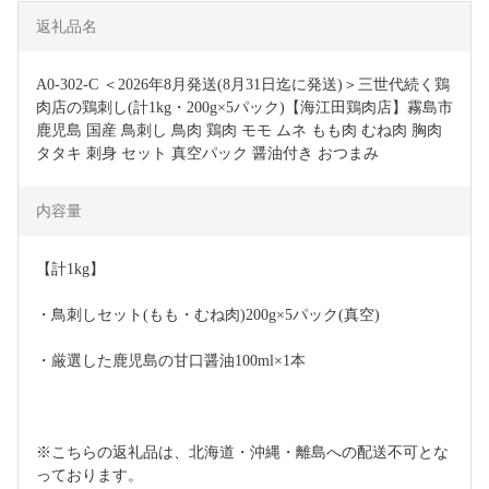
返礼品名
A0-302-C ＜2026年8月発送(8月31日迄に発送)＞三世代続く鶏
肉店の鶏刺し(計1kg・200g×5パック)【海江田鶏肉店】霧島市 
鹿児島 国産 鳥刺し 鳥肉 鶏肉 モモ ムネ もも肉 むね肉 胸肉 
タタキ 刺身 セット 真空パック 醤油付き おつまみ
内容量
【計1kg】
・鳥刺しセット(もも・むね肉)200g×5パック(真空)
・厳選した鹿児島の甘口醤油100ml×1本
※こちらの返礼品は、北海道・沖縄・離島への配送不可とな
っております。