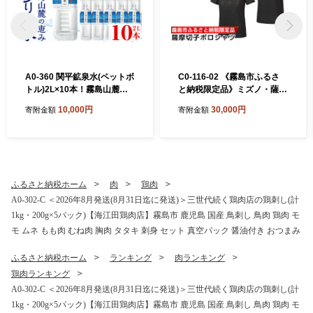
A0-360 関平鉱泉水(ペットボ
C0-116-02 《霧島市ふるさ
トル)2L×10本！霧島山麓の
と納税限定品》ミズノ・薩摩
大自然の中から湧出する温泉
切子柄ポロシャツ(ブラッ
10,000円
30,000円
寄附金額
寄附金額
水♪美容と健康のミネラル成
ク・M)【ミズノ】 日本製 国
分シリカが豊富なミネラルウ
産 スポーツ 運動 トレーニン
ォーター【関平鉱泉所】霧島
グ ゴルフ ウエア ウェア 吸汗
市 シリカ水 天然水
速乾 ポロシャツ ランニング
デオドラントテープ
ふるさと納税ホーム
肉
鶏肉
A0-302-C ＜2026年8月発送(8月31日迄に発送)＞三世代続く鶏肉店の鶏刺し(計
1kg・200g×5パック)【海江田鶏肉店】霧島市 鹿児島 国産 鳥刺し 鳥肉 鶏肉 モ
モ ムネ もも肉 むね肉 胸肉 タタキ 刺身 セット 真空パック 醤油付き おつまみ
ふるさと納税ホーム
ランキング
肉ランキング
鶏肉ランキング
A0-302-C ＜2026年8月発送(8月31日迄に発送)＞三世代続く鶏肉店の鶏刺し(計
1kg・200g×5パック)【海江田鶏肉店】霧島市 鹿児島 国産 鳥刺し 鳥肉 鶏肉 モ