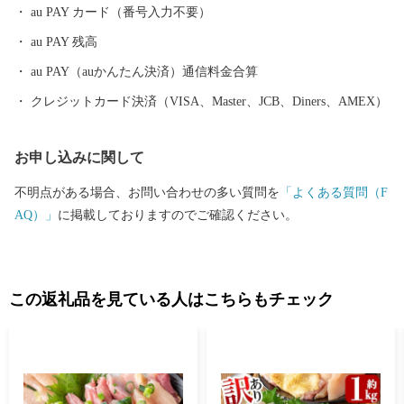
泉など多種多様な温泉施設があり、自分好みの温泉を楽しむこと
au PAY カード（番号入力不要）
ができます。 また、天照大神の孫のニニギノミコトが三種の神
au PAY 残高
器を手に高千穂峰に降り立ったとされる「天孫降臨神話」が残
り、そのニニギノミコトを御祭神としている霧島神宮を中心にた
au PAY（auかんたん決済）通信料金合算
くさんのパワースポットがあり、そのパワーを求めて全国から多
クレジットカード決済（VISA、Master、JCB、Diners、AMEX）
くの人が訪れます。 鹿児島空港があるまち霧島市には、飛行機
を利用すると東京から約1時間35分、大阪なら約1時間10分で来る
お申し込みに関して
ことができます。遠いようで近いまち「霧島市」。多くの偉人が
癒されたこのまちで、みなさんも日ごろの疲れを癒してみません
不明点がある場合、お問い合わせの多い質問を
「よくある質問（F
か。 生産者の技と思いがつまった特産品 鹿児島ブランド「黒
AQ）」
に掲載しておりますのでご確認ください。
豚」に和牛オリンピック日本一の「鹿児島黒牛」、全国茶品評会
で日本一を獲得した「霧島茶」、霧島市でしか造られていない
「壺づくり黒酢」など、霧島は食の宝庫です。さらに、その美し
さと職人技で注目を集めている「薩摩錫器」や「薩摩切子」など
この返礼品を見ている人はこちらもチェック
の工芸品のほか、人気温泉宿の宿泊券など、多数揃えています。