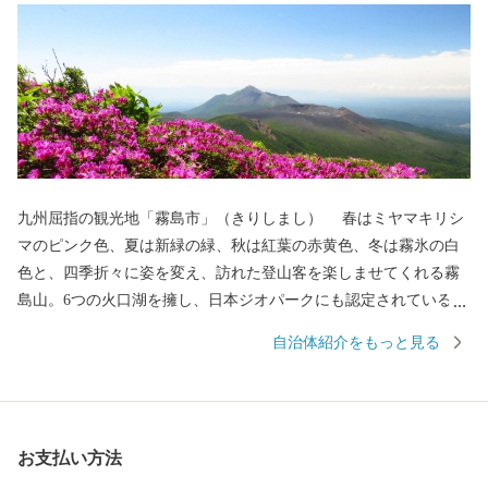
九州屈指の観光地「霧島市」（きりしまし） 春はミヤマキリシ
マのピンク色、夏は新緑の緑、秋は紅葉の赤黄色、冬は霧氷の白
色と、四季折々に姿を変え、訪れた登山客を楽しませてくれる霧
島山。6つの火口湖を擁し、日本ジオパークにも認定されている大
自然。日本で最初の国立公園に指定され、海・山・川・田園など
自治体紹介をもっと見る
の豊かな自然が広がり、その中で育つ黒豚・黒牛・黒さつま鶏・
黒酢、霧島茶などの食材が自慢のまちです。 豊富な湯量と泉質
を誇る温泉が魅力で、あの西郷隆盛や坂本龍馬も霧島の温泉と大
自然に癒されました。霧島市には人気のお宿のほか、気軽に楽し
お支払い方法
める家族湯やロケーションが最高の露天風呂、昔ながらの湯治温