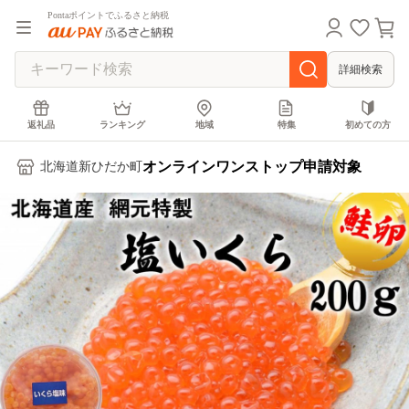
Pontaポイントでふるさと納税
詳細検索
返礼品
ランキング
地域
特集
初めての方
オンラインワンストップ申請対象
北海道新ひだか町