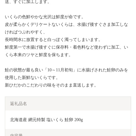
送、すぐに加工します。
いくらの色鮮やかな光沢は鮮度が命です。
皮が柔らかくデリケートないくらは、水揚げ後すぐさま加工しな
ければつぶれやすく、
長時間水に放置すると白っぽく濁ってしまいます。
鮮度第一で水揚げ後すぐに保存料・着色料など使わずに加工、い
くら本来のツヤと鮮度を保ちます。
鮭の状態が最も良い「10～11月初旬」に水揚げされた鮭卵のみを
使用した新鮮ないくらです。
新ひだかのこだわりの味をそのまま直送します。
返礼品名
北海道産 網元特製 塩いくら 鮭卵 200g
内容量