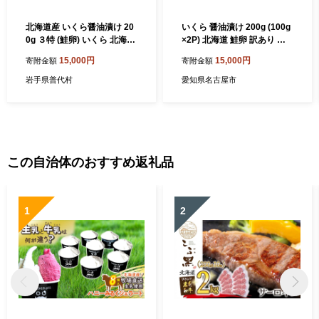
北海道産 いくら醤油漬け 20
いくら 醤油漬け 200g (100g
0g ３特 (鮭卵) いくら 北海道
×2P) 北海道 鮭卵 訳あり 冷
国産 小分け いくら 鮭
凍 尾張まるはち
15,000円
15,000円
寄附金額
寄附金額
岩手県普代村
愛知県名古屋市
この自治体のおすすめ返礼品
1
2