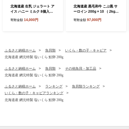
北海道産 生乳 ジェラート ア
北海道産 黒毛和牛 こぶ黒 サ
イス ハニー ミルク 8個入り
ーロイン 200g × 10 （ 2kg
ジェラートセット
） 黒毛 和牛 牛肉 サーロイン
14,000円
97,000円
寄附金額
寄附金額
ステーキ ステーキ ビーフ
ふるさと納税ホーム
魚貝類
いくら・数の子・キャビア
北海道産 網元特製 塩いくら 鮭卵 200g
ふるさと納税ホーム
魚貝類
その他魚貝・加工品
北海道産 網元特製 塩いくら 鮭卵 200g
ふるさと納税ホーム
ランキング
魚貝類ランキング
いくら・数の子・キャビアランキング
北海道産 網元特製 塩いくら 鮭卵 200g