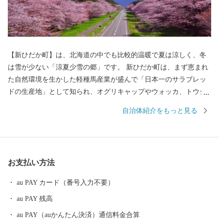
【新ひだか町】は、北海道の中でも比較的温暖で夏は涼しく、冬
は雪が少ない「涼夏少雪の郷」です。 新ひだか町は、まず恵まれ
た自然環境を生かした軽種馬産業が盛んで「日本一のサラブレッ
ドの生産地」として知られ、オグリキャップやウォッカ、トウシ
ョウボーイなどの歴史的名馬を輩出しており「競走馬のふるさ
自治体紹介をもっと見る
と」としての伝統を誇っています。 そして、春には壮大な二十間
道路の桜並木が一斉に花を咲かせ夏には草原を仔馬が無邪気に跳
ね回る北海道らしい景色が広がる町です。 また、古くから昆布の
漁場としても栄え、日高昆布をはじめ、春ウニや鮭などの海産物
お支払い方法
や和牛・ミニトマト・花卉など農産物の生産も盛んです。
au PAY カード（番号入力不要）
au PAY 残高
au PAY（auかんたん決済）通信料金合算