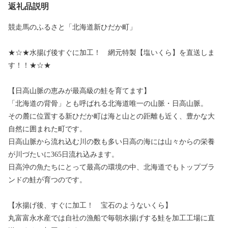
返礼品説明
競走馬のふるさと「北海道新ひだか町」
★☆★水揚げ後すぐに加工！ 網元特製【塩いくら】を直送しま
す！！★☆★
【日高山脈の恵みが最高級の鮭を育てます】
「北海道の背骨」とも呼ばれる北海道唯一の山脈・日高山脈。
その麓に位置する新ひだか町は海と山との距離も近く、豊かな大
自然に囲まれた町です。
日高山脈から流れ込む川の数も多い日高の海には山々からの栄養
が川づたいに365日流れ込みます。
日高沖の魚たちにとって最高の環境の中、北海道でもトップブラ
ンドの鮭が育つのです。
【水揚げ後、すぐに加工！ 宝石のようないくら】
丸富富永水産では自社の漁船で毎朝水揚げする鮭を加工工場に直