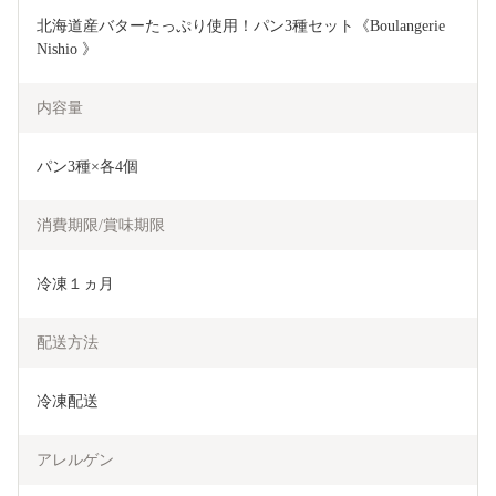
北海道産バターたっぷり使用！パン3種セット《Boulangerie 
Nishio 》　
内容量
パン3種×各4個
消費期限/賞味期限
冷凍１ヵ月
配送方法
冷凍配送
アレルゲン