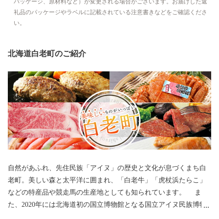
パッケージ、原材料など）が変更される場合がございます。お届けした返
礼品のパッケージやラベルに記載されている注意書きなどをご確認くださ
い。
北海道白老町のご紹介
自然があふれ、先住民族「アイヌ」の歴史と文化が息づくまち白
老町。美しい森と太平洋に囲まれ、「白老牛」「虎杖浜たらこ」
などの特産品や競走馬の生産地としても知られています。 ま
た、2020年には北海道初の国立博物館となる国立アイヌ民族博物
館、国立民族共生公園等から構成される「ウポポイ」がアイヌ文