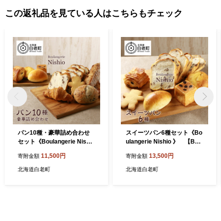
この返礼品を見ている人はこちらもチェック
パン10種・豪華詰め合わせ
スイーツパン6種セット《Bo
セット《Boulangerie Nishio
ulangerie Nishio 》 【BD0
》 【BD001】
04】
11,500円
13,500円
寄附金額
寄附金額
北海道白老町
北海道白老町