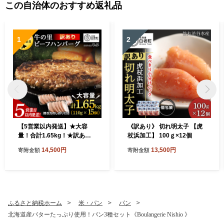
この自治体のおすすめ返礼品
1
2
【5営業以内発送】★大容
《訳あり》 切れ明太子 【虎
量！合計1.65kg！★訳あ
杖浜加工】 100ｇ×12個
り・牛の里ビーフハンバーグ
14,500円
13,500円
寄附金額
寄附金額
(110ｇ5枚入）×3
ふるさと納税ホーム
米・パン
パン
北海道産バターたっぷり使用！パン3種セット《Boulangerie Nishio 》