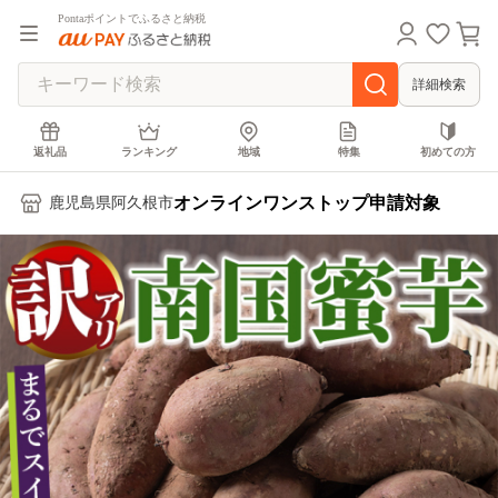
Pontaポイントでふるさと納税
詳細検索
返礼品
ランキング
地域
特集
初めての方
オンラインワンストップ申請対象
鹿児島県阿久根市