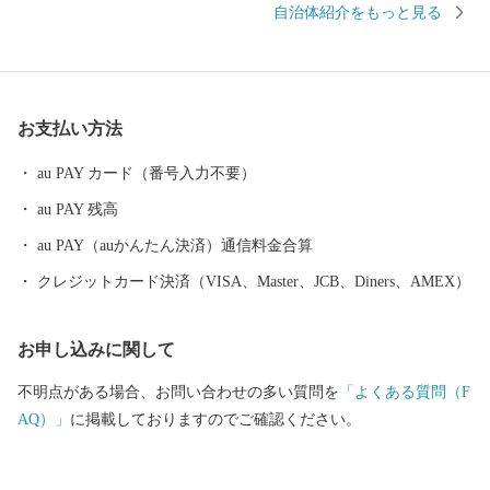
自治体紹介をもっと見る
「食のまち阿久根」として知られており，「うに丼祭り」「伊勢
えび祭り」「華のＢＢＱ ＡＫＵＮＥ」など，食のイベントに取
り組み，定着してきています。 ～焼酎を関東に伝えた阿久根～
嘉永６（１８５３）年，八丈島に密貿易の罪で流された阿久根の
お支払い方法
丹宗庄右衛門は，島津藩御用の回漕問屋。 その丹宗庄右衛門
は，八丈島でも栽培されていたさつまいもで造る焼酎の製法を伝
au PAY カード（番号入力不要）
え，島の方々から“さつまじい”と呼ばれ尊敬されていました。現
au PAY 残高
在でもその功績は島酒の碑として現地に残されており，関東圏へ
の焼酎文化は，この八丈島から広がったとされています。 その
au PAY（auかんたん決済）通信料金合算
ルーツである阿久根市の芋焼酎は，現在３つの酒蔵で伝統を継承
クレジットカード決済（VISA、Master、JCB、Diners、AMEX）
しながら，丹精込めて製造されています。 ～日本人初のミシュラ
ン一つ星のシェフを育んだ阿久根～ 日本人で初めてパリでミシ
お申し込みに関して
ュランガイドの一つ星を獲得し，また，２００８年の北海道洞爺
湖サミットで総料理長を務めた中村勝宏シェフ。阿久根が生ん
不明点がある場合、お問い合わせの多い質問を
「よくある質問（F
だ，日本が誇る食の偉人です。また，中村シェフを尊敬し，料理
AQ）」
に掲載しておりますのでご確認ください。
人となった伊地知雅シェフが本場フランスで経営する「ラ・カシ
ェット」も一つ星を獲得しています。 阿久根市は，豊富な海の
幸山の幸と万葉集にも詠まれた日本三大急潮の一つ黒之瀬戸，野