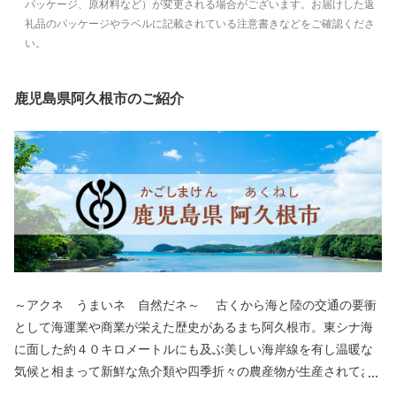
パッケージ、原材料など）が変更される場合がございます。お届けした返
礼品のパッケージやラベルに記載されている注意書きなどをご確認くださ
い。
鹿児島県阿久根市のご紹介
～アクネ うまいネ 自然だネ～ 古くから海と陸の交通の要衝
として海運業や商業が栄えた歴史があるまち阿久根市。東シナ海
に面した約４０キロメートルにも及ぶ美しい海岸線を有し温暖な
気候と相まって新鮮な魚介類や四季折々の農産物が生産されてお
り，「アクネ うまいネ 自然だネ」の統一ブランドで全国に