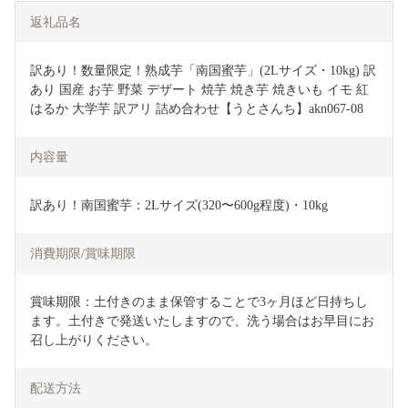
返礼品名
訳あり！数量限定！熟成芋「南国蜜芋」(2Lサイズ・10kg) 訳
あり 国産 お芋 野菜 デザート 焼芋 焼き芋 焼きいも イモ 紅
はるか 大学芋 訳アリ 詰め合わせ【うとさんち】akn067-08
内容量
訳あり！南国蜜芋：2Lサイズ(320〜600g程度)・10kg
消費期限/賞味期限
賞味期限：土付きのまま保管することで3ヶ月ほど日持ちし
ます。土付きで発送いたしますので、洗う場合はお早目にお
召し上がりください。
配送方法