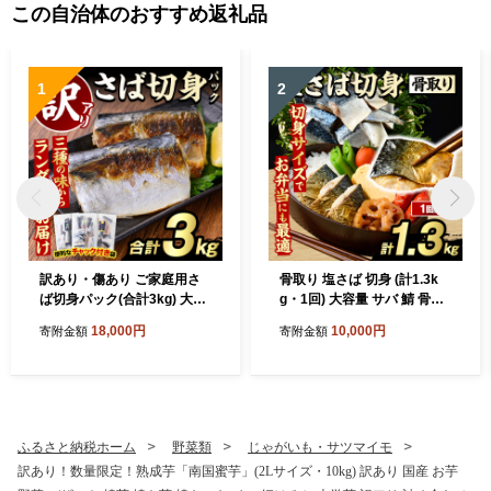
この自治体のおすすめ返礼品
1
2
訳あり・傷あり ご家庭用さ
骨取り 塩さば 切身 (計1.3k
ば切身パック(合計3kg) 大容
g・1回) 大容量 サバ 鯖 骨ぬ
量 サバ 鯖 海産物 海鮮 おか
き 骨抜き 骨なし 海産物 海鮮
18,000円
10,000円
寄附金額
寄附金額
ず 惣菜 焼き魚 切り身 ジップ
おかず 惣菜 焼き魚 お弁当 切
ロック チャック付き袋 小分
り身 ジップロック チャック
け 簡単調理【グローバルフ
付き袋 小分け 簡単調理 【グ
ーズ】akn061-06
ローバルフーズ】akn061-40
ふるさと納税ホーム
野菜類
じゃがいも・サツマイモ
訳あり！数量限定！熟成芋「南国蜜芋」(2Lサイズ・10kg) 訳あり 国産 お芋