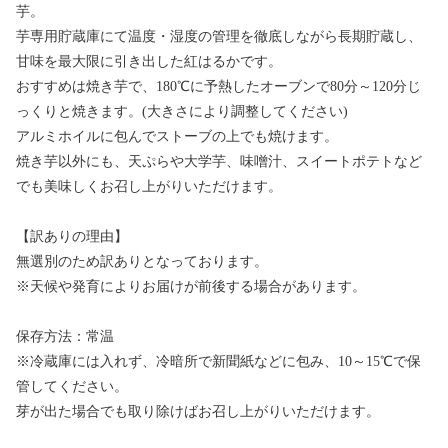
芋。
芋専用貯蔵庫にて温度・湿度の管理を徹底しながら長期貯蔵し、
甘味を最大限に引き出した紅はるかです。
おすすめは焼き芋で、180℃に予熱したオーブンで80分～120分じ
っくりと焼きます。(大きさにより調整してください)
アルミホイルに包んでストーブの上でも焼けます。
焼き芋以外にも、天ぷらや大学芋、味噌汁、スイートポテトなど
でも美味しくお召し上がりいただけます。
【訳ありの理由】
無選別のため訳ありとなっております。
※天候や発育によりお届けが前後する場合があります。
保存方法：常温
※冷蔵庫には入れず、冷暗所で新聞紙などに包み、10～15℃で保
管してください。
芽が出た場合でも取り除けばお召し上がりいただけます。