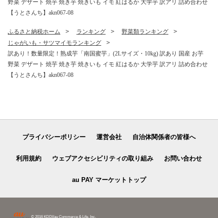
野菜 デザート 焼芋 焼き芋 焼きいも イモ 紅はるか 大学芋 訳アリ 詰め合わせ
【うとさんち】akn067-08
ふるさと納税ホーム
ランキング
野菜類ランキング
じゃがいも・サツマイモランキング
訳あり！数量限定！熟成芋「南国蜜芋」(2Lサイズ・10kg) 訳あり 国産 お芋
野菜 デザート 焼芋 焼き芋 焼きいも イモ 紅はるか 大学芋 訳アリ 詰め合わせ
【うとさんち】akn067-08
プライバシーポリシー
運営会社
自治体関係者の皆様へ
利用規約
ウェブアクセシビリティの取り組み
お問い合わせ
au PAY マーケットトップ
© 2016 KDDI/au Commerce & Life, Inc.