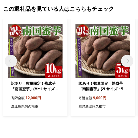
生鹿が棲む海水浴場として人気の高い沖に浮かぶ無人島，阿久根
この返礼品を見ている人はこちらもチェック
大島などを有する「みどこい※１」満載のまちです。 ※１みどこ
いとは，阿久根の方言で，中心の良いところを指すことばで，
「魅(み)どころ・美(み)どころ・味(み)どころ・見(み)どころ」を
意味します。
訳あり！数量限定！熟成芋
訳あり！数量限定！熟成芋
「南国蜜芋」(M〜Lサイズ・
「南国蜜芋」(2Lサイズ・5k
10kg) 訳あり 国産 お芋 野菜
g) 訳あり 国産 お芋 野菜 デ
12,000円
9,000円
寄附金額
寄附金額
デザート 焼芋 焼き芋 焼きい
ザート 焼芋 焼き芋 焼きいも
も イモ 紅はるか 大学芋 訳ア
イモ 紅はるか 大学芋 訳アリ
鹿児島県阿久根市
鹿児島県阿久根市
リ 詰め合わせ【うとさん
詰め合わせ【うとさんち】a
ち】akn067-07
kn067-03